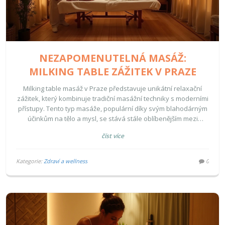
NEZAPOMENUTELNÁ MASÁŽ:
MILKING TABLE ZÁŽITEK V PRAZE
Milking table masáž v Praze představuje unikátní relaxační
zážitek, který kombinuje tradiční masážní techniky s moderními
přístupy. Tento typ masáže, populární díky svým blahodárným
účinkům na tělo a mysl, se stává stále oblíbenějším mezi
návštěvníky, kteří hledají něco výjimečného. Zjistěte, jaké
číst více
výhody vám může přinést, co očekávat během návštěvy a kde
v Praze najdete nejlepší místa k vyzkoušení této procedury.
Připravte se na objevování světa relaxace, kde se stres
Kategorie:
Zdraví a wellness
0
proměňuje v klid a pohodu.