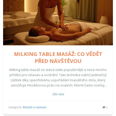
MILKING TABLE MASÁŽ: CO VĚDĚT
PŘED NÁVŠTĚVOU
Milking table masáž se stává stále populárnější a nese mnoho
příslibů pro relaxaci a uvolnění. Tato technika nabízí jedinečný
zážitek díky specifickému uspořádání masážního stolu, který
umožňuje hloubkovou práci na svalech. Klienti často oceňují
pocit hlubokého uvolnění a intimní přístup maséra. Je důležité
číst více
vědět, co tato masáž obnáší a jaké jsou názory lidí, kteří ji již
podstoupili.
Kategorie:
Masáže a relaxace
0