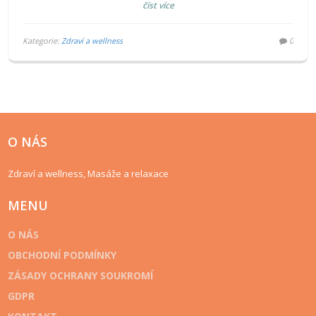
číst více
článku prozkoumáme, proč tato masáž získává takovou
popularitu, jak probíhá a co můžete očekávat.
Kategorie:
Zdraví a wellness
0
O NÁS
Zdraví a wellness, Masáže a relaxace
MENU
O NÁS
OBCHODNÍ PODMÍNKY
ZÁSADY OCHRANY SOUKROMÍ
GDPR