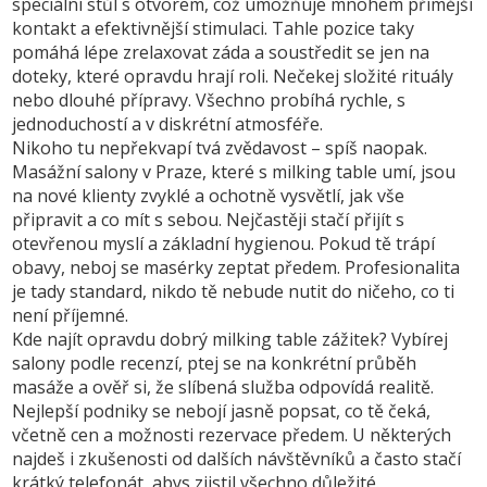
speciální stůl s otvorem, což umožňuje mnohem přímější
kontakt a efektivnější stimulaci. Tahle pozice taky
pomáhá lépe zrelaxovat záda a soustředit se jen na
doteky, které opravdu hrají roli. Nečekej složité rituály
nebo dlouhé přípravy. Všechno probíhá rychle, s
jednoduchostí a v diskrétní atmosféře.
Nikoho tu nepřekvapí tvá zvědavost – spíš naopak.
Masážní salony v Praze, které s milking table umí, jsou
na nové klienty zvyklé a ochotně vysvětlí, jak vše
připravit a co mít s sebou. Nejčastěji stačí přijít s
otevřenou myslí a základní hygienou. Pokud tě trápí
obavy, neboj se masérky zeptat předem. Profesionalita
je tady standard, nikdo tě nebude nutit do ničeho, co ti
není příjemné.
Kde najít opravdu dobrý milking table zážitek? Vybírej
salony podle recenzí, ptej se na konkrétní průběh
masáže a ověř si, že slíbená služba odpovídá realitě.
Nejlepší podniky se nebojí jasně popsat, co tě čeká,
včetně cen a možnosti rezervace předem. U některých
najdeš i zkušenosti od dalších návštěvníků a často stačí
krátký telefonát, abys zjistil všechno důležité.