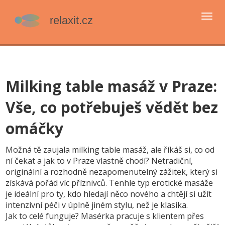
Přep
navi
Milking table masáž v Praze:
Vše, co potřebuješ vědět bez
omáčky
Možná tě zaujala milking table masáž, ale říkáš si, co od
ní čekat a jak to v Praze vlastně chodí? Netradiční,
originální a rozhodně nezapomenutelný zážitek, který si
získává pořád víc příznivců. Tenhle typ erotické masáže
je ideální pro ty, kdo hledají něco nového a chtějí si užít
intenzivní péči v úplně jiném stylu, než je klasika.
Jak to celé funguje? Masérka pracuje s klientem přes