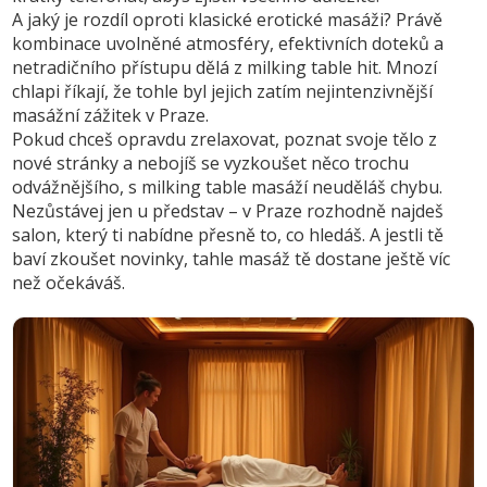
A jaký je rozdíl oproti klasické erotické masáži? Právě
kombinace uvolněné atmosféry, efektivních doteků a
netradičního přístupu dělá z milking table hit. Mnozí
chlapi říkají, že tohle byl jejich zatím nejintenzivnější
masážní zážitek v Praze.
Pokud chceš opravdu zrelaxovat, poznat svoje tělo z
nové stránky a nebojíš se vyzkoušet něco trochu
odvážnějšího, s milking table masáží neuděláš chybu.
Nezůstávej jen u představ – v Praze rozhodně najdeš
salon, který ti nabídne přesně to, co hledáš. A jestli tě
baví zkoušet novinky, tahle masáž tě dostane ještě víc
než očekáváš.