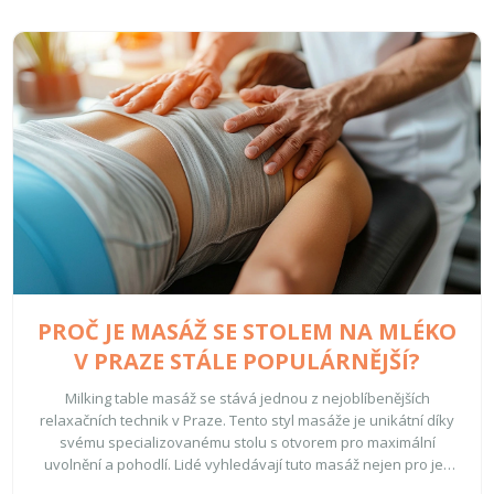
PROČ JE MASÁŽ SE STOLEM NA MLÉKO
V PRAZE STÁLE POPULÁRNĚJŠÍ?
Milking table masáž se stává jednou z nejoblíbenějších
relaxačních technik v Praze. Tento styl masáže je unikátní díky
svému specializovanému stolu s otvorem pro maximální
uvolnění a pohodlí. Lidé vyhledávají tuto masáž nejen pro její
fyzické výhody, ale i pro její schopnost zmírnit stres a napětí. V