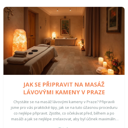
JAK SE PŘIPRAVIT NA MASÁŽ
LÁVOVÝMI KAMENY V PRAZE
Chystáte se na masáž lávovými kameny v Praze? Připravili
jsme pro vás praktické tipy, jak se na tuto úžasnou proceduru
co nejlépe připravit. Zjistíte, co očekávat před, během a po
masáži a jak se nejlépe zrelaxovat, aby byl účinek maximální.
Tato masáž přináší nejen fyzickou úlevu, ale i psychickou