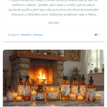
Použití masážních olejů a svíček může proměnit běžný den ve
wellness zážitek. Zjistěte, jaké oleje a svíčky vybrat, jak je
správně využít a jaké tipy vám pomohou dosáhnout maximální
relaxace a zklidnění mysli. Nabízíme praktické rady a fakta,
která vám pomohou lépe porozumět jejich použití a účinkům.
číst více
Kategorie:
Masáže a relaxace
0