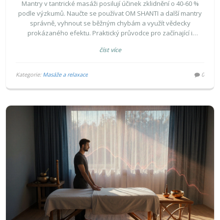
PRAKTICKÝ PRŮVODCE
Mantry v tantrické masáži posilují účinek zklidnění o 40-60 %
podle výzkumů. Naučte se používat OM SHANTI a další mantry
správně, vyhnout se běžným chybám a využít vědecky
prokázaného efektu. Praktický průvodce pro začínající i
zkušené.
číst více
Kategorie:
Masáže a relaxace
0