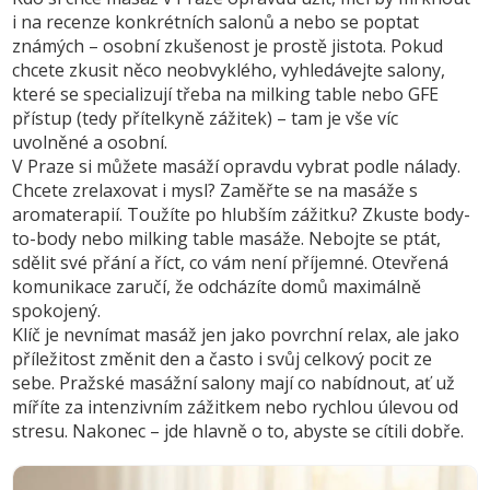
i na recenze konkrétních salonů a nebo se poptat
známých – osobní zkušenost je prostě jistota. Pokud
chcete zkusit něco neobvyklého, vyhledávejte salony,
které se specializují třeba na milking table nebo GFE
přístup (tedy přítelkyně zážitek) – tam je vše víc
uvolněné a osobní.
V Praze si můžete masáží opravdu vybrat podle nálady.
Chcete zrelaxovat i mysl? Zaměřte se na masáže s
aromaterapií. Toužíte po hlubším zážitku? Zkuste body-
to-body nebo milking table masáže. Nebojte se ptát,
sdělit své přání a říct, co vám není příjemné. Otevřená
komunikace zaručí, že odcházíte domů maximálně
spokojený.
Klíč je nevnímat masáž jen jako povrchní relax, ale jako
příležitost změnit den a často i svůj celkový pocit ze
sebe. Pražské masážní salony mají co nabídnout, ať už
míříte za intenzivním zážitkem nebo rychlou úlevou od
stresu. Nakonec – jde hlavně o to, abyste se cítili dobře.