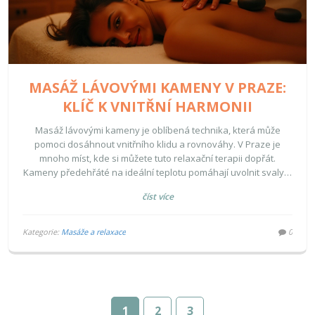
MASÁŽ LÁVOVÝMI KAMENY V PRAZE:
KLÍČ K VNITŘNÍ HARMONII
Masáž lávovými kameny je oblíbená technika, která může
pomoci dosáhnout vnitřního klidu a rovnováhy. V Praze je
mnoho míst, kde si můžete tuto relaxační terapii dopřát.
Kameny předehřáté na ideální teplotu pomáhají uvolnit svaly a
zmírnit stres. Tato technika je vhodná pro každého, kdo hledá
číst více
způsob, jak se vyrovnat s každodenním stresem a získat pocit
pohody.
Kategorie:
Masáže a relaxace
0
1
2
3