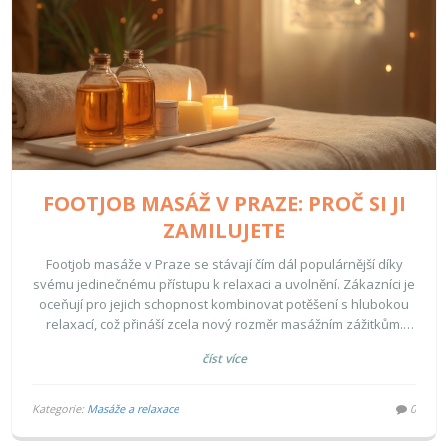
FOOTJOB MASÁŽ V PRAZE: PROČ SI JI
ZAMILUJETE
Footjob masáže v Praze se stávají čím dál populárnější díky
svému jedinečnému přístupu k relaxaci a uvolnění. Zákazníci je
oceňují pro jejich schopnost kombinovat potěšení s hlubokou
relaxací, což přináší zcela nový rozměr masážním zážitkům.
Tento článek vám přiblíží, proč jsou tak oblíbené, jaký mají
číst více
přínos, a co od nich můžete očekávat. Také se zaměříme na
tipy, jak si vybrat tu nejlepší footjob masáž v Praze.
Kategorie:
Masáže a relaxace
0