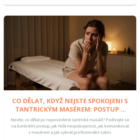
CO DĚLAT, KDYŽ NEJSTE SPOKOJENI S
TANTRICKÝM MASÉREM: POSTUP A
ŘEŠENÍ
Nevíte, co dělat po nepovedené tantrické masáži? Podívejte se
na konkrétní postup, jak řešit nespokojenost, jak komunikovat
s masérem a jak vybrat profesionální salon.