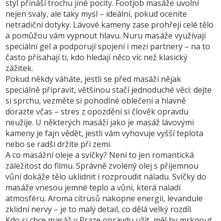
styl přináší trochu jiné pocity. Footjob masáže uvolní
nejen svaly, ale taky mysl – ideální, pokud oceníte
netradiční dotyky. Lávové kameny zase prohřejí celé tělo
a pomůžou vám vypnout hlavu. Nuru masáže využívají
speciální gel a podporují spojení i mezi partnery – na to
často přísahají ti, kdo hledají něco víc než klasický
zážitek.
Pokud někdy váháte, jestli se před masáží nějak
speciálně připravit, většinou stačí jednoduché věci: dejte
si sprchu, vezměte si pohodlné oblečení a hlavně
dorazte včas – stres z opozdění si člověk opravdu
neužije. U některých masáží jako je masáž lávovými
kameny je fajn vědět, jestli vám vyhovuje vyšší teplota
nebo se radši držíte při zemi.
A co masážní oleje a svíčky? Není to jen romantická
záležitost do filmu. Správně zvolený olej s příjemnou
vůní dokáže tělo uklidnit i rozproudit náladu. Svíčky do
masáže vnesou jemné teplo a vůni, která naladí
atmosféru. Aroma citrusů nakopne energii, levandule
zklidní nervy – je to malý detail, co dělá velký rozdíl.
Kdo si chce masáž v Praze opravdu užít, měl by mrknout