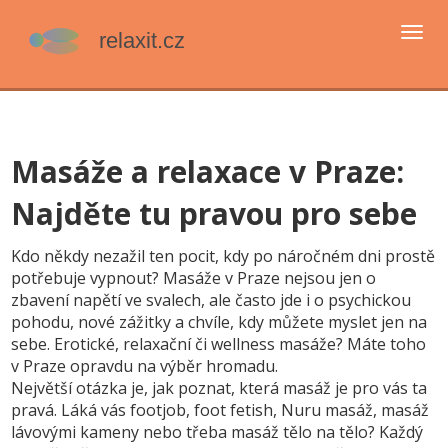
Přep
navi
Masáže a relaxace v Praze:
Najděte tu pravou pro sebe
Kdo někdy nezažil ten pocit, kdy po náročném dni prostě
potřebuje vypnout? Masáže v Praze nejsou jen o
zbavení napětí ve svalech, ale často jde i o psychickou
pohodu, nové zážitky a chvíle, kdy můžete myslet jen na
sebe. Erotické, relaxační či wellness masáže? Máte toho
v Praze opravdu na výběr hromadu.
Největší otázka je, jak poznat, která masáž je pro vás ta
pravá. Láká vás footjob, foot fetish, Nuru masáž, masáž
lávovými kameny nebo třeba masáž tělo na tělo? Každý