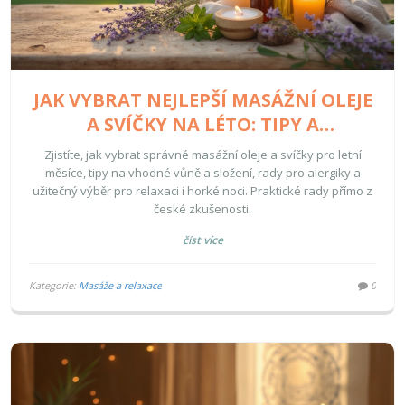
JAK VYBRAT NEJLEPŠÍ MASÁŽNÍ OLEJE
A SVÍČKY NA LÉTO: TIPY A
ZKUŠENOSTI 2025
Zjistíte, jak vybrat správné masážní oleje a svíčky pro letní
měsíce, tipy na vhodné vůně a složení, rady pro alergiky a
užitečný výběr pro relaxaci i horké noci. Praktické rady přímo z
české zkušenosti.
číst více
Kategorie:
Masáže a relaxace
0