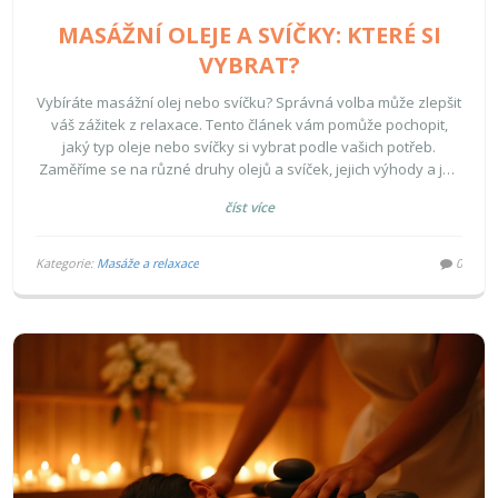
MASÁŽNÍ OLEJE A SVÍČKY: KTERÉ SI
VYBRAT?
Vybíráte masážní olej nebo svíčku? Správná volba může zlepšit
váš zážitek z relaxace. Tento článek vám pomůže pochopit,
jaký typ oleje nebo svíčky si vybrat podle vašich potřeb.
Zaměříme se na různé druhy olejů a svíček, jejich výhody a jak
na ně reaguje vaše tělo.
číst více
Kategorie:
Masáže a relaxace
0