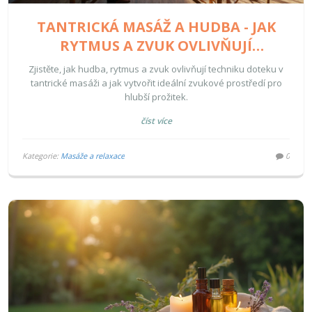
TANTRICKÁ MASÁŽ A HUDBA - JAK
RYTMUS A ZVUK OVLIVŇUJÍ
TECHNIKU DOTEKU
Zjistěte, jak hudba, rytmus a zvuk ovlivňují techniku doteku v
tantrické masáži a jak vytvořit ideální zvukové prostředí pro
hlubší prožitek.
číst více
Kategorie:
Masáže a relaxace
0