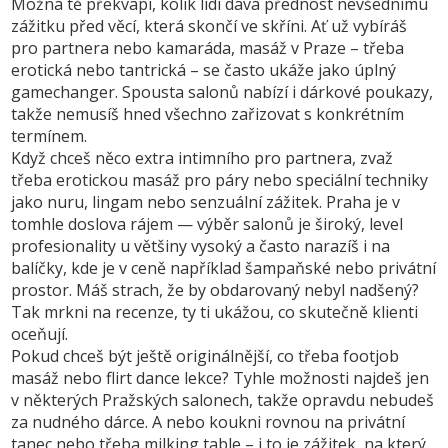
Možná tě překvapí, kolik lidí dává přednost nevšednímu
zážitku před věcí, která skončí ve skříni. Ať už vybíráš
pro partnera nebo kamaráda, masáž v Praze – třeba
erotická nebo tantrická – se často ukáže jako úplný
gamechanger. Spousta salonů nabízí i dárkové poukazy,
takže nemusíš hned všechno zařizovat s konkrétním
termínem.
Když chceš něco extra intimního pro partnera, zvaž
třeba erotickou masáž pro páry nebo speciální techniky
jako nuru, lingam nebo senzuální zážitek. Praha je v
tomhle doslova rájem — výběr salonů je široký, level
profesionality u většiny vysoký a často narazíš i na
balíčky, kde je v ceně například šampaňské nebo privátní
prostor. Máš strach, že by obdarovaný nebyl nadšený?
Tak mrkni na recenze, ty ti ukážou, co skutečně klienti
oceňují.
Pokud chceš být ještě originálnější, co třeba footjob
masáž nebo flirt dance lekce? Tyhle možnosti najdeš jen
v některých Pražských salonech, takže opravdu nebudeš
za nudného dárce. A nebo koukni rovnou na privátní
tanec nebo třeba milking table – i to je zážitek, na který