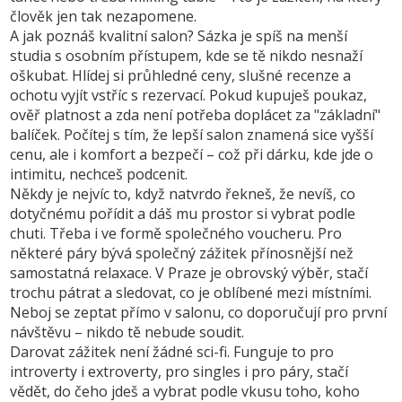
člověk jen tak nezapomene.
A jak poznáš kvalitní salon? Sázka je spíš na menší
studia s osobním přístupem, kde se tě nikdo nesnaží
oškubat. Hlídej si průhledné ceny, slušné recenze a
ochotu vyjít vstříc s rezervací. Pokud kupuješ poukaz,
ověř platnost a zda není potřeba doplácet za "základní"
balíček. Počítej s tím, že lepší salon znamená sice vyšší
cenu, ale i komfort a bezpečí – což při dárku, kde jde o
intimitu, nechceš podcenit.
Někdy je nejvíc to, když natvrdo řekneš, že nevíš, co
dotyčnému pořídit a dáš mu prostor si vybrat podle
chuti. Třeba i ve formě společného voucheru. Pro
některé páry bývá společný zážitek přínosnější než
samostatná relaxace. V Praze je obrovský výběr, stačí
trochu pátrat a sledovat, co je oblíbené mezi místními.
Neboj se zeptat přímo v salonu, co doporučují pro první
návštěvu – nikdo tě nebude soudit.
Darovat zážitek není žádné sci-fi. Funguje to pro
introverty i extroverty, pro singles i pro páry, stačí
vědět, do čeho jdeš a vybrat podle vkusu toho, koho