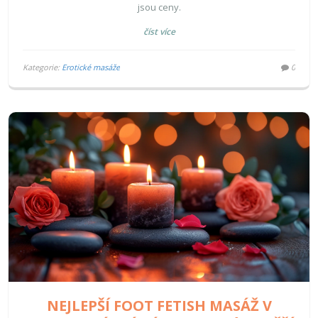
jsou ceny.
číst více
Kategorie:
Erotické masáže
0
NEJLEPŠÍ FOOT FETISH MASÁŽ V