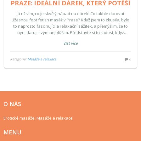
PRAZE: IDEÁLNÍ DÁREK, KTERÝ POTĚŠÍ
Já už vím, co je skvělý nápad na dárek! Co takhle darovat
úžasnou foot fetish masáž v Praze? Když jsem to zkusila, bylo
to naprosto fascinující a relaxační zážitek, a přemýšlím, že to
nyní daruji svým nejbližším. Představte si tu radost, když
odhalíte netradiční dárek, který milovníkům nohou udělá
číst více
obrovskou radost. Je to originální, je to osobní, a co víc, je to
opravdu památný zážitek, který zůstane v srdci. Rozhodně
doporučuji vyzkoušet foot fetish masáž a překvapit tím své
Kategorie:
Masáže a relaxace
0
blízké na příští narozeniny nebo výročí!
O NÁS
Erotické masáže, Masáže a relaxace
MENU