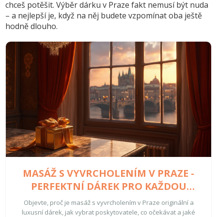
chceš potěšit. Výběr dárku v Praze fakt nemusí být nuda
– a nejlepší je, když na něj budete vzpomínat oba ještě
hodně dlouho.
MASÁŽ S VYVRCHOLENÍM V PRAZE -
PERFEKTNÍ DÁREK PRO KAŽDOU
PŘÍLEŽITOST
Objevte, proč je masáž s vyvrcholením v Praze originální a
luxusní dárek, jak vybrat poskytovatele, co očekávat a jaké