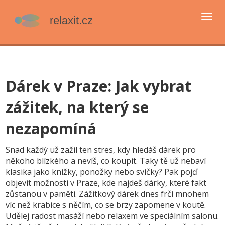
Přep
navi
Dárek v Praze: Jak vybrat
zážitek, na který se
nezapomíná
Snad každý už zažil ten stres, kdy hledáš dárek pro
někoho blízkého a nevíš, co koupit. Taky tě už nebaví
klasika jako knížky, ponožky nebo svíčky? Pak pojď
objevit možnosti v Praze, kde najdeš dárky, které fakt
zůstanou v paměti. Zážitkový dárek dnes frčí mnohem
víc než krabice s něčím, co se brzy zapomene v koutě.
Udělej radost masáží nebo relaxem ve speciálním salonu.