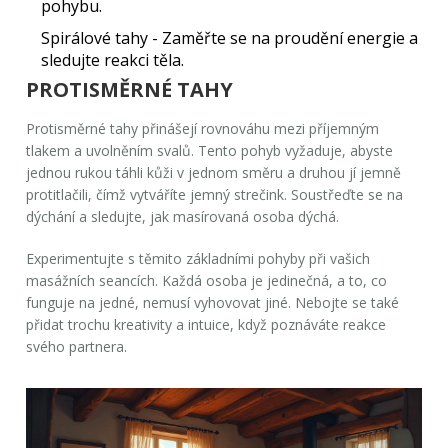
pohybu.
Spirálové tahy
- Zaměřte se na proudění energie a
sledujte reakci těla.
PROTISMĚRNÉ TAHY
Protisměrné tahy přinášejí rovnováhu mezi příjemným
tlakem a uvolněním svalů. Tento pohyb vyžaduje, abyste
jednou rukou táhli kůži v jednom směru a druhou jí jemně
protitlačili, čímž vytváříte jemný strečink. Soustřeďte se na
dýchání a sledujte, jak masírovaná osoba dýchá.
Experimentujte s těmito základními pohyby při vašich
masážních
seancích. Každá osoba je jedinečná, a to, co
funguje na jedné, nemusí vyhovovat jiné. Nebojte se také
přidat trochu kreativity a intuice, když poznáváte reakce
svého partnera.