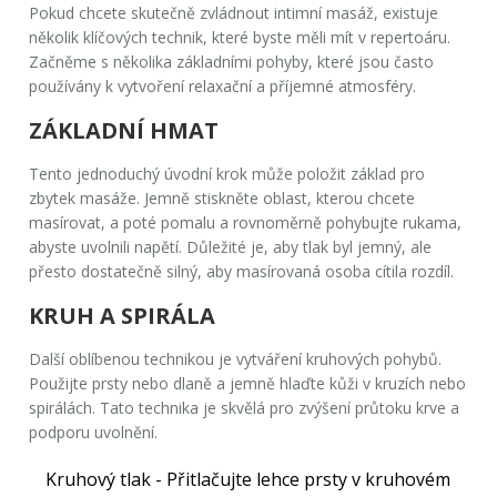
Pokud chcete skutečně zvládnout
intimní masáž
, existuje
několik klíčových technik, které byste měli mít v repertoáru.
Začněme s několika základními pohyby, které jsou často
používány k vytvoření relaxační a příjemné atmosféry.
ZÁKLADNÍ HMAT
Tento jednoduchý úvodní krok může položit základ pro
zbytek masáže. Jemně stiskněte oblast, kterou chcete
masírovat, a poté pomalu a rovnoměrně pohybujte rukama,
abyste uvolnili napětí. Důležité je, aby tlak byl jemný, ale
přesto dostatečně silný, aby masírovaná osoba cítila rozdíl.
KRUH A SPIRÁLA
Další oblíbenou technikou je vytváření kruhových pohybů.
Použijte prsty nebo dlaně a jemně hlaďte kůži v kruzích nebo
spirálách. Tato technika je skvělá pro zvýšení průtoku krve a
podporu uvolnění.
Kruhový tlak
- Přitlačujte lehce prsty v kruhovém