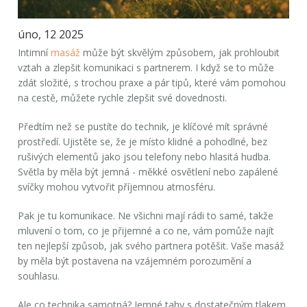
úno, 12 2025
Intimní
masáž
může být skvělým způsobem, jak prohloubit
vztah a zlepšit komunikaci s partnerem. I když se to může
zdát složité, s trochou praxe a pár tipů, které vám pomohou
na cestě, můžete rychle zlepšit své dovednosti.
Předtím než se pustíte do technik, je klíčové mít správné
prostředí. Ujistěte se, že je místo klidné a pohodlné, bez
rušivých elementů jako jsou telefony nebo hlasitá hudba.
Světla by měla být jemná - měkké osvětlení nebo zapálené
svíčky mohou vytvořit příjemnou atmosféru.
Pak je tu komunikace. Ne všichni mají rádi to samé, takže
mluvení o tom, co je přijemné a co ne, vám pomůže najít
ten nejlepší způsob, jak svého partnera potěšit. Vaše masáž
by měla být postavena na vzájemném porozumění a
souhlasu.
Ale co technika samotná? Jemné tahy s dostatečným tlakem