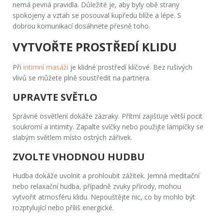
nemá pevná pravidla. Důležité je, aby byly obě strany
spokojeny a vztah se posouval kupředu blíže a lépe. S
dobrou komunikací dosáhnete přesně toho.
VYTVOŘTE PROSTŘEDÍ KLIDU
Při
intimní masáži
je klidné prostředí klíčové. Bez rušivých
vlivů se můžete plně soustředit na partnera.
UPRAVTE SVĚTLO
Správné osvětlení dokáže zázraky. Přítmí zajišťuje větší pocit
soukromí a intimity.
Zapalte svíčky
nebo použijte lampičky se
slabým světlem místo ostrých zářivek.
ZVOLTE VHODNOU HUDBU
Hudba dokáže uvolnit a prohloubit zážitek. Jemná meditační
nebo relaxační hudba, případně zvuky přírody, mohou
vytvořit atmosféru klidu. Nepouštějte nic, co by mohlo být
rozptylující nebo příliš energické.