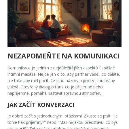
NEZAPOMEŇTE NA KOMUNIKACI
Komunikace je jedním z nejdůležitějších aspektů úspěšné
intimní masáže
. Nejde jen o to, aby partner věděl, co děláte,
ale také aby měl pocit, že jeho názory a pocity jsou brány
vážně. Otevřený dialog o tom, co je příjemné nebo
nepříjemné, pomáhá nastavit správnou atmosféru.
JAK ZAČÍT KONVERZACI
Je dobré začít s jednoduchými otázkami. Zkuste se ptát: "Je
tohle tlak příjemný?" nebo "Máš nějakou představu, co bys
rád zkusil?" Tyto otázky mohou být skvělým úvodem k