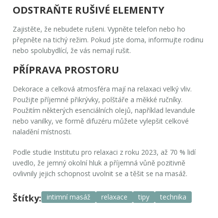
ODSTRAŇTE RUŠIVÉ ELEMENTY
Zajistěte, že nebudete rušeni.
Vypněte telefon
nebo ho
přepněte na tichý režim. Pokud jste doma, informujte rodinu
nebo spolubydlící, že vás nemají rušit.
PŘÍPRAVA PROSTORU
Dekorace a celková atmosféra mají na relaxaci velký vliv.
Použijte příjemné přikrývky, polštáře a měkké ručníky.
Použitím některých esenciálních olejů, například levandule
nebo vanilky, ve formě difuzéru můžete vylepšit celkové
naladění místnosti.
Podle studie Institutu pro relaxaci z roku 2023, až 70 % lidí
uvedlo, že jemný okolní hluk a příjemná vůně pozitivně
ovlivnily jejich schopnost uvolnit se a těšit se na masáž.
Štítky:
intimní masáž
relaxace
tipy
technika