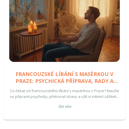
FRANCOUZSKÉ LÍBÁNÍ S MASÉRKOU V
PRAZE: PSYCHICKÁ PŘÍPRAVA, RADY A
TIPY
Co čekat od francouzského líbání s masérkou v Praze? Naučte
se připravit psychicky, překonat obavy a užít si intimní zážitek v
bezpečí a komfortu.
číst více