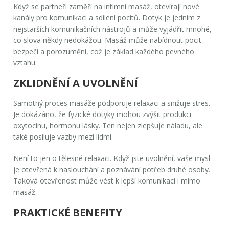
Když se partneři zaměří na
intimní masáž
, otevírají nové
kanály pro komunikaci a sdílení pocitů. Dotyk je jedním z
nejstarších komunikačních nástrojů a může vyjádřit mnohé,
co slova někdy nedokážou. Masáž může nabídnout pocit
bezpečí a porozumění, což je základ každého pevného
vztahu.
ZKLIDNĚNÍ A UVOLNĚNÍ
Samotný proces masáže podporuje relaxaci a snižuje stres.
Je dokázáno, že fyzické dotyky mohou zvýšit produkci
oxytocinu, hormonu lásky. Ten nejen zlepšuje náladu, ale
také posiluje vazby mezi lidmi.
Není to jen o tělesné relaxaci. Když jste uvolnění, vaše mysl
je otevřená k naslouchání a poznávání potřeb druhé osoby.
Taková otevřenost může vést k lepší komunikaci i mimo
masáž.
PRAKTICKÉ BENEFITY