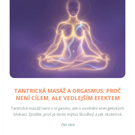
TANTRICKÁ MASÁŽ A ORGASMUS: PROČ
NENÍ CÍLEM, ALE VEDLEJŠÍM EFEKTEM
Tantrická masáž není o orgasmu, ale o uvolnění energetických
blokací. Zjistěte, proč je tento mýtus škodlivý a jak skutečná
praxe pomáhá při traumatech.
číst více