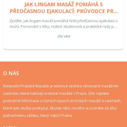
JAK LINGAM MASÁŽ POMÁHÁ S
PŘEDČASNOU EJAKULACÍ: PRŮVODCE PRO
MUŽE
Zjistěte, jak lingam masáž pomáhá řešit předčasnou ejakulaci u
mužů. Porovnání s léky, reálné zkušenosti a praktické rady pro
začátek.
číst více
O NÁS
Relaxační Pražské Masáže je webová stránka věnovaná masážním
salónům, které nabízejí erotické masáže v Praze. Zde najdete
podrobné informace o různých typech erotických masáží a salónech,
které tyto služby poskytují. Zkuste něco nového a uvolněte se díky
jedinečnému zážitku, který nabízí Praha.