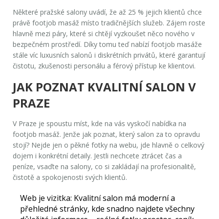
Některé pražské salony uvádí, že až 25 % jejich klientů chce
právě footjob masáž místo tradičnějších služeb. Zájem roste
hlavně mezi páry, které si chtějí vyzkoušet něco nového v
bezpečném prostředí. Díky tomu teď nabízí footjob masáže
stále víc luxusních salonů i diskrétních privátů, které garantují
čistotu, zkušenosti personálu a férový přístup ke klientovi.
JAK POZNAT KVALITNÍ SALON V
PRAZE
V Praze je spoustu míst, kde na vás vyskočí nabídka na
footjob masáž
. Jenže jak poznat, který salon za to opravdu
stojí? Nejde jen o pěkné fotky na webu, jde hlavně o celkový
dojem i konkrétní detaily. Jestli nechcete ztrácet čas a
peníze, vsaďte na salony, co si zakládají na profesionalitě,
čistotě a spokojenosti svých klientů.
Web je vizitka:
Kvalitní salon má moderní a
přehledné stránky, kde snadno najdete všechny