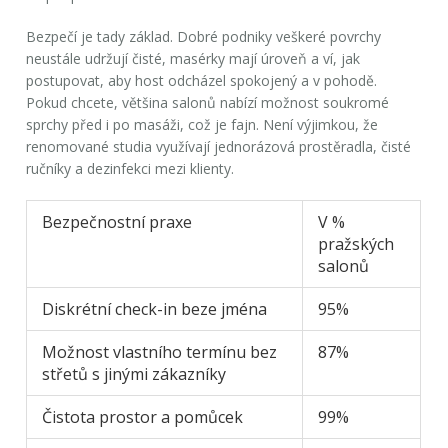
Bezpečí je tady základ. Dobré podniky veškeré povrchy
neustále udržují čisté, masérky mají úroveň a ví, jak
postupovat, aby host odcházel spokojený a v pohodě.
Pokud chcete, většina salonů nabízí možnost soukromé
sprchy před i po masáži, což je fajn. Není výjimkou, že
renomované studia využívají jednorázová prostěradla, čisté
ručníky a dezinfekci mezi klienty.
Bezpečnostní praxe
V %
pražských
salonů
Diskrétní check-in beze jména
95%
Možnost vlastního termínu bez
87%
střetů s jinými zákazníky
Čistota prostor a pomůcek
99%