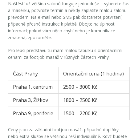
Naštěstí už většina salonů funguje jednoduše – vyberete čas
a masérku, potvrdíte termín a někdy zaplatíte malou zálohu
převodem. Na e-mail nebo SMS pak dostanete potvrzení,
případně přesné instrukce k platbě. Dbejte na úplnost
informací; pokud vám něco chybí nebo je komunikace
zmatená, zpozorněte.
Pro lepší představu tu mám malou tabulku s orientačními
cenami za
footjob masáž
v různých částech Prahy:
Část Prahy
Orientační cena (1 hodina)
Praha 1, centrum
2500 – 3000 Kč
Praha 3, Žižkov
1800 – 2500 Kč
Praha 9, periferie
1500 – 2200 Kč
Ceny jsou za základní
footjob masáž
, případné doplňky
nebo extra služby se většinou řeší individuálně. Když budete