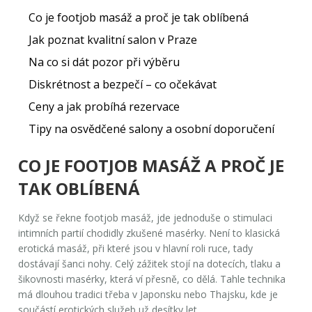
Co je footjob masáž a proč je tak oblíbená
Jak poznat kvalitní salon v Praze
Na co si dát pozor při výběru
Diskrétnost a bezpečí – co očekávat
Ceny a jak probíhá rezervace
Tipy na osvědčené salony a osobní doporučení
CO JE FOOTJOB MASÁŽ A PROČ JE
TAK OBLÍBENÁ
Když se řekne
footjob masáž
, jde jednoduše o stimulaci
intimních partií chodidly zkušené masérky. Není to klasická
erotická masáž, při které jsou v hlavní roli ruce, tady
dostávají šanci nohy. Celý zážitek stojí na dotecích, tlaku a
šikovnosti masérky, která ví přesně, co dělá. Tahle technika
má dlouhou tradici třeba v Japonsku nebo Thajsku, kde je
součástí erotických služeb už desítky let.