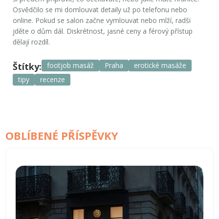
Osvědčilo se mi domlouvat detaily už po telefonu nebo
online. Pokud se salon začne vymlouvat nebo mlží, radši
jděte o dům dál. Diskrétnost, jasné ceny a férový přístup
dělají rozdíl.
Štítky:
footjob masáž
Praha
erotické masáže
tipy
recenze
OBLÍBENÉ PŘÍSPĚVKY