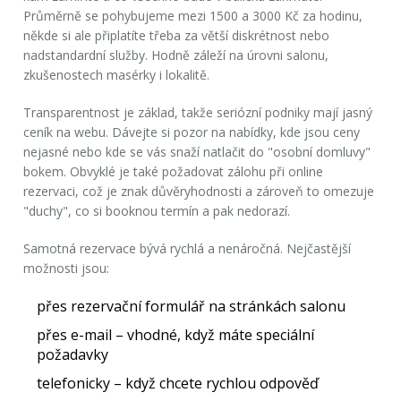
Průměrně se pohybujeme mezi 1500 a 3000 Kč za hodinu,
někde si ale připlatíte třeba za větší diskrétnost nebo
nadstandardní služby. Hodně záleží na úrovni salonu,
zkušenostech masérky i lokalitě.
Transparentnost je základ, takže seriózní podniky mají jasný
ceník na webu. Dávejte si pozor na nabídky, kde jsou ceny
nejasné nebo kde se vás snaží natlačit do "osobní domluvy"
bokem. Obvyklé je také požadovat zálohu při online
rezervaci, což je znak důvěryhodnosti a zároveň to omezuje
"duchy", co si booknou termín a pak nedorazí.
Samotná rezervace bývá rychlá a nenáročná. Nejčastější
možnosti jsou:
přes rezervační formulář na stránkách salonu
přes e-mail – vhodné, když máte speciální
požadavky
telefonicky – když chcete rychlou odpověď