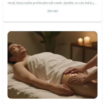
rituál, který může prohloubit váš vztah. Zjistěte, co vás čeká, jak
se připravit a proč to funguje - s reálnými daty a praxí z České
číst více
republiky.