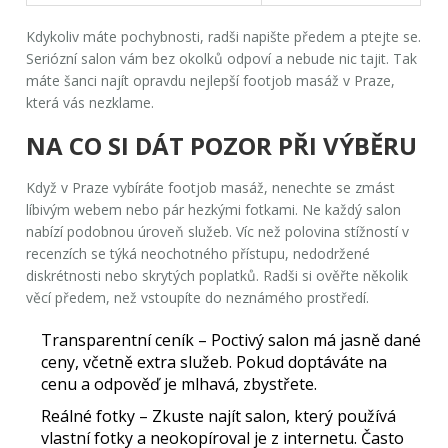
Kdykoliv máte pochybnosti, radši napište předem a ptejte se.
Seriózní salon vám bez okolků odpoví a nebude nic tajit. Tak
máte šanci najít opravdu nejlepší
footjob masáž v Praze
,
která vás nezklame.
NA CO SI DÁT POZOR PŘI VÝBĚRU
Když v Praze vybíráte
footjob masáž
, nenechte se zmást
líbivým webem nebo pár hezkými fotkami. Ne každý salon
nabízí podobnou úroveň služeb. Víc než polovina stížností v
recenzích se týká neochotného přístupu, nedodržené
diskrétnosti nebo skrytých poplatků. Radši si ověřte několik
věcí předem, než vstoupíte do neznámého prostředí.
Transparentní ceník
– Poctivý salon má jasně dané
ceny, včetně extra služeb. Pokud doptáváte na
cenu a odpověď je mlhavá, zbystřete.
Reálné fotky
– Zkuste najít salon, který používá
vlastní fotky a neokopíroval je z internetu. Často