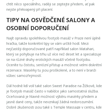
chtít něco speciálního, raději se zeptejte předem, ať pak
nejste překvapený při placení.
TIPY NA OSVĚDČENÉ SALONY A
OSOBNÍ DOPORUČENÍ
Najít opravdu spolehlivou
footjob masáž
v
Praze
není úplně
hračka, takže konkrétní tipy se vám určitě hodí. Mezi
nejčastěji doporučované patří například salon Matahari,
který se pohybuje na trhu už více než deset let a specializuje
se na různé druhy erotických masáží včetně footjobu.
Oceníte tu čistotu, seriózní přístup a možnost velmi diskrétní
rezervace. Masérky tu jsou proškolené, a to není v branži
vůbec samozřejmostí.
Dál hodně lidí volí také salon Sweet Paradise na Žižkově, kde
je footjob masáž často v nabídce jako samostatná služba.
Oceňovaná je hlavně možnost výběru masérky předem a
jasně dané ceny, takže nevznikají žádná nedorozumění.
Dobré zkušenosti jsou také s Temple Massage v centru, kde