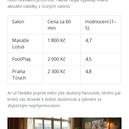
aktuální nabídky z různých salonů:
Salon
Cena za 60
Hodnocení (1–
min
5)
Masáže
1 800 Kč
4,7
Lotus
FootPlay
2 000 Kč
4,5
Praha
2 300 Kč
4,8
Touch
Ať už hledáte poprvé nebo jste zkušený fanoušek, těchto pár
kroků vás dovede k dobré zkušenosti a vyhnete se
zbytečným nepříjemnostem.