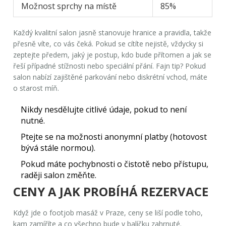
Možnost sprchy na místě
85%
Každý kvalitní salon jasně stanovuje hranice a pravidla, takže
přesně víte, co vás čeká. Pokud se cítíte nejistě, vždycky si
zeptejte předem, jaký je postup, kdo bude přítomen a jak se
řeší případné stížnosti nebo speciální přání. Fajn tip? Pokud
salon nabízí zajištěné parkování nebo diskrétní vchod, máte
o starost míň.
Nikdy nesdělujte citlivé údaje, pokud to není
nutné.
Ptejte se na možnosti anonymní platby (hotovost
bývá stále normou).
Pokud máte pochybnosti o čistotě nebo přístupu,
raději salon změňte.
CENY A JAK PROBÍHÁ REZERVACE
Když jde o
footjob masáž
v Praze, ceny se liší podle toho,
kam zamíříte a co všechno bude v balíčku zahrnuté.