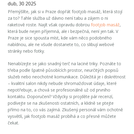
dub, 30 2025
Přemýšlíte, jak si v Praze dopřát footjob masáž, která stojí
za to? Tahle služba už dávno není tabu a zájem o ni
raketově roste. Najít však opravdu dobrou
footjob masáž
,
která bude nejen příjemná, ale i bezpečná, není jen tak. V
Praze je sice spousta míst, kde vám něco podobného
nabídnou, ale ne všude dostanete to, co slibují webové
stránky nebo fotky.
Nenabízejte se jako snadný terč na laciné triky. Poznáte to
třeba podle špatně působících prostor, neurčitých popisů
služeb nebo neochotné komunikace. Důležitá je i diskrétnost
– kvalitní salon nikdy nebude shromažďovat údaje, které
nepotřebuje, a chová se profesionálně už od prvního
kontaktu. Doporučení? Vždycky si projděte pár recenzí,
podívejte se na zkušenosti ostatních, a klidně se ptejte
přímo na to, co vás zajímá. Zkušený personál vám ochotně
vysvětlí, jak footjob masáž probíhá a co přesně můžete
čekat.