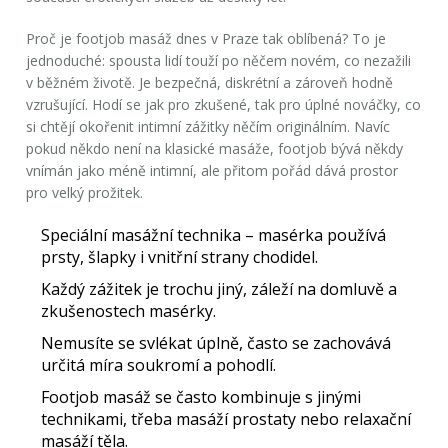
Proč je
footjob masáž
dnes v Praze tak oblíbená? To je
jednoduché: spousta lidí touží po něčem novém, co nezažili
v běžném životě. Je bezpečná, diskrétní a zároveň hodně
vzrušující. Hodí se jak pro zkušené, tak pro úplné nováčky, co
si chtějí okořenit intimní zážitky něčím originálním. Navíc
pokud někdo není na klasické masáže, footjob bývá někdy
vnímán jako méně intimní, ale přitom pořád dává prostor
pro velký prožitek.
Speciální masážní technika – masérka používá
prsty, šlapky i vnitřní strany chodidel.
Každý zážitek je trochu jiný, záleží na domluvě a
zkušenostech masérky.
Nemusíte se svlékat úplně, často se zachovává
určitá míra soukromí a pohodlí.
Footjob masáž
se často kombinuje s jinými
technikami, třeba masáží prostaty nebo relaxační
masáží těla.