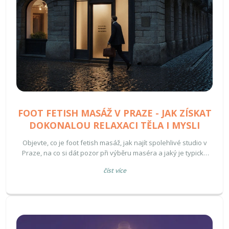
FOOT FETISH MASÁŽ V PRAZE - JAK ZÍSKAT
DOKONALOU RELAXACI TĚLA I MYSLI
Objevte, co je foot fetish masáž, jak najít spolehlivé studio v
Praze, na co si dát pozor při výběru maséra a jaký je typický
průběh sezení včetně cen a hygieny.
číst více