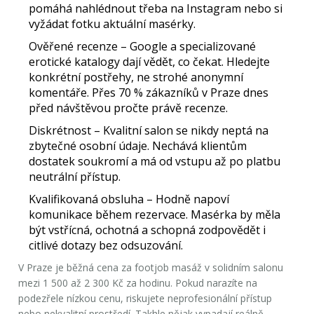
pomáhá nahlédnout třeba na Instagram nebo si
vyžádat fotku aktuální masérky.
Ověřené recenze
– Google a specializované
erotické katalogy dají vědět, co čekat. Hledejte
konkrétní postřehy, ne strohé anonymní
komentáře. Přes 70 % zákazníků v Praze dnes
před návštěvou pročte právě recenze.
Diskrétnost
– Kvalitní salon se nikdy neptá na
zbytečné osobní údaje. Nechává klientům
dostatek soukromí a má od vstupu až po platbu
neutrální přístup.
Kvalifikovaná obsluha
– Hodně napoví
komunikace během rezervace. Masérka by měla
být vstřícná, ochotná a schopná zodpovědět i
citlivé dotazy bez odsuzování.
V Praze je běžná cena za
footjob masáž
v solidním salonu
mezi 1 500 až 2 300 Kč za hodinu. Pokud narazíte na
podezřele nízkou cenu, riskujete neprofesionální přístup
nebo nekvalitní prostředí. Takhle nějak vypadají reálně