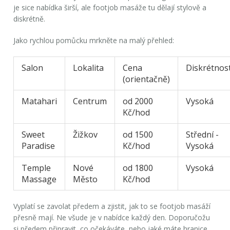
je sice nabídka širší, ale footjob masáže tu dělají stylově a
diskrétně.
Jako rychlou pomůcku mrkněte na malý přehled:
Salon
Lokalita
Cena
Diskrétnos
(orientačně)
Matahari
Centrum
od 2000
Vysoká
Kč/hod
Sweet
Žižkov
od 1500
Střední -
Paradise
Kč/hod
Vysoká
Temple
Nové
od 1800
Vysoká
Massage
Město
Kč/hod
Vyplatí se zavolat předem a zjistit, jak to se
footjob masáží
přesně mají. Ne všude je v nabídce každý den. Doporučožu
si předem připravit, co očekáváte, nebo jaké máte hranice.