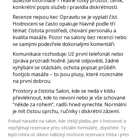
důležité informace – reálné fotky prostor, ceník,
konkrétní popis služeb i pravidla diskrétnosti.
Recenze nejsou kec:
Opravdu se je vyplatí číst.
Hodnocení se často opakuje hlavně podle tří
témat: čistota prostředí, chování personálu a
kvalita masáže. Pozor na salony bez recenzí nebo
se samými podezřele dokonalými komentáři.
Komunikace rozhoduje:
Už první telefonát nebo
zpráva prozradí hodně. Jasné odpovědi, žádné
vyhýbání se otázkám, ochota popsat průběh
footjob masáže
– to jsou plusy, které rozeznáte
na první dobrou.
Prostory a čistota:
Salon, kde se nedá v klidu
převléknout, kde to nevoní nebo je vše schované
"někde za rohem", radši hned vynechte. Normální
je mít čistou sprchu, ručníky i diskrétní zázemí.
Pokud narazíte na salon, kde chtějí platbu jen v hotovosti a
nepřijímají rezervace přes oficiální formuláře, zbystřete. Ty
lepší místa už dávno nabízejí možnost rezervace třeba i přes