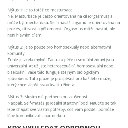
Mýtus 1: Je to totéž co masturbace.
Ne. Masturbace je často orientována na cíl (orgasmus) a
může být mechanická. Self-masáž lingamu je orientována na
proces, citlivost a přítomnost. Orgasmus může nastat, ale
není hlavním cílem.
Mýtus 2: Je to pouze pro homosexuály nebo alternativní
komunity.
Tohle je zcela mylné. Tantra a péče o sexuální zdraví jsou
univerzální. Ať už jste heterosexuální, homosexuální nebo
bisexuální, vaše tělo funguje stejným biologickým
způsobem. Tato praxe je prospěšná pro každého muže,
který chce zlepšit svou kvalitu života.
Mýtus 3: Musím mít partnerskou zkušenost.
Naopak. Self-masáž je ideální startovní bod. Naučíte se tak
lépe chápat své vlastní potřeby, což vám později pomůže
lépe komunikovat s partnerkou.
KDY VYHLEDAT ODBORNOU