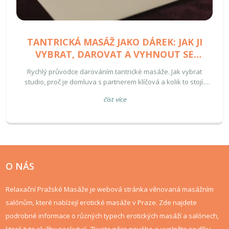
TANTRICKÁ MASÁŽ JAKO DÁREK: JAK JI
VYBRAT, DAROVAT A VYHNOUT SE
NEDOROZUMĚNÍ
Rychlý průvodce darováním tantrické masáže. Jak vybrat
studio, proč je domluva s partnerem klíčová a kolik to stojí.
Praktické rady pro unikátní dárek.
číst více
O NÁS
Relaxační Pražské Masáže je webová stránka věnovaná masážním
salónům, které nabízejí erotické masáže v Praze. Zde najdete
podrobné informace o různých typech erotických masáží a salónech,