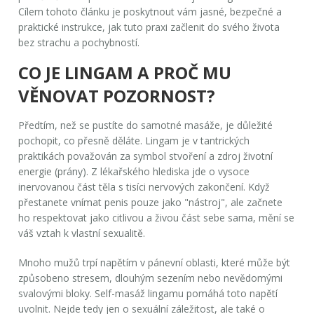
Cílem tohoto článku je poskytnout vám jasné, bezpečné a
praktické instrukce, jak tuto praxi začlenit do svého života
bez strachu a pochybností.
CO JE LINGAM A PROČ MU
VĚNOVAT POZORNOST?
Předtím, než se pustíte do samotné masáže, je důležité
pochopit, co přesně děláte.
Lingam
je v
tantrických
praktikách považován za symbol stvoření a zdroj životní
energie (prány)
.
Z lékařského hlediska jde o vysoce
inervovanou část těla s tisíci nervových zakončení. Když
přestanete vnímat penis pouze jako "nástroj", ale začnete
ho respektovat jako citlivou a živou část sebe sama, mění se
váš vztah k vlastní sexualitě.
Mnoho mužů trpí napětím v pánevní oblasti, které může být
způsobeno stresem, dlouhým sezením nebo nevědomými
svalovými bloky. Self-masáž lingamu pomáhá toto napětí
uvolnit. Nejde tedy jen o sexuální záležitost, ale také o