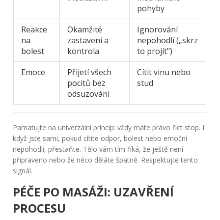
pohyby
Reakce
Okamžité
Ignorování
na
zastavení a
nepohodlí („skrz
bolest
kontrola
to projít")
Emoce
Přijetí všech
Cítit vinu nebo
pocitů bez
stud
odsuzování
Pamatujte na univerzální princip:
vždy máte právo říct stop
. I
když jste sami, pokud cítíte odpor, bolest nebo emoční
nepohodlí, přestaňte. Tělo vám tím říká, že ještě není
připraveno nebo že něco děláte špatně. Respektujte tento
signál.
PÉČE PO MASÁŽI: UZAVŘENÍ
PROCESU