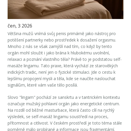
čen, 3 2026
Většina mužů vnímá svůj
penis
primárně jako nástroj pro
potěšení partnerky nebo prostředek k dosažení orgasmu.
Mnoho z nás se však zamýšlí nad tím, co když by tento
orgán mohl sloužit i jako brána k hlubokému uvolnění,
relaxaci a poznání vlastního těla? Právě to je podstatou
self-
masáže lingamu
. Tato praxe, která vychází ze starověkých
indických tradic, není jen o fyzické stimulaci. Jde o cestu k
lepšímu propojení mysli a těla, kde se naučíte naslouchat
signálům, které vám vaše tělo posílá.
Slovo "lingam" pochází ze sanskrtu a v tantrickém kontextu
označuje mužský pohlavní orgán jako energetické centrum.
Na rozdíl od běžné masturbace, která často cílí na rychlý
výsledek, se self-masáž lingamu soustředí na proces,
přítomnost a citlivost. V českém prostředí je toto téma stále
poměrně málo probírané a informace jsou fragmentární.