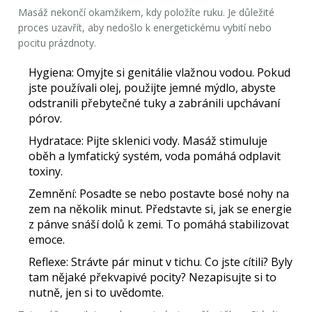
Masáž nekončí okamžikem, kdy položíte ruku. Je důležité
proces uzavřít, aby nedošlo k energetickému vybití nebo
pocitu prázdnoty.
Hygiena:
Omyjte si genitálie vlažnou vodou. Pokud
jste používali olej, použijte jemné mýdlo, abyste
odstranili přebytečné tuky a zabránili upchávaní
pórov.
Hydratace:
Pijte sklenici vody. Masáž stimuluje
oběh a lymfatický systém, voda pomáhá odplavit
toxiny.
Zemnění:
Posadte se nebo postavte bosé nohy na
zem na několik minut. Představte si, jak se energie
z pánve snáší dolů k zemi. To pomáhá stabilizovat
emoce.
Reflexe:
Strávte pár minut v tichu. Co jste cítili? Byly
tam nějaké překvapivé pocity? Nezapisujte si to
nutně, jen si to uvědomte.