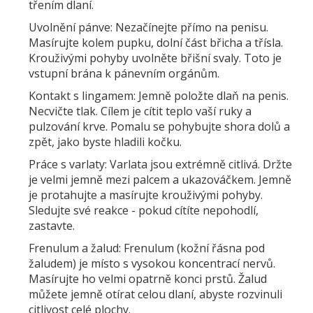
třením dlaní.
Uvolnění pánve:
Nezačínejte přímo na penisu.
Masírujte kolem pupku, dolní část břicha a třísla.
Krouživými pohyby uvolněte břišní svaly. Toto je
vstupní brána k pánevním orgánům.
Kontakt s lingamem:
Jemně položte dlaň na penis.
Necvičte tlak. Cílem je cítit teplo vaší ruky a
pulzování krve. Pomalu se pohybujte shora dolů a
zpět, jako byste hladili kočku.
Práce s varlaty:
Varlata jsou extrémně citlivá. Držte
je velmi jemně mezi palcem a ukazováčkem. Jemně
je protahujte a masírujte krouživými pohyby.
Sledujte své reakce - pokud cítíte nepohodlí,
zastavte.
Frenulum a žalud:
Frenulum (kožní řásna pod
žaludem) je místo s vysokou koncentrací nervů.
Masírujte ho velmi opatrně konci prstů. Žalud
můžete jemně otírat celou dlaní, abyste rozvinuli
citlivost celé plochy.