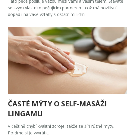
Tato péče posiluje vazbu mezi vámi a vaším tělem. Stáváte
se svým vlastním pečujícím partnerem, což má pozitivní
dopad i na vaše vztahy s ostatními lidmi.
ČASTÉ MÝTY O SELF-MASÁŽI
LINGAMU
V češtině chybí kvalitní zdroje, takže se šíří různé mýty.
Pojďme si je vyvrátit.