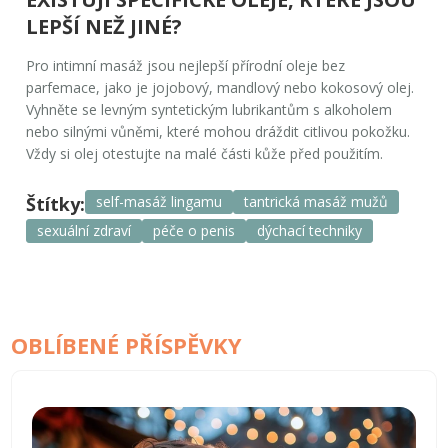
LEPŠÍ NEŽ JINÉ?
Pro intimní masáž jsou nejlepší přírodní oleje bez
parfemace, jako je jojobový, mandlový nebo kokosový olej.
Vyhněte se levným syntetickým lubrikantům s alkoholem
nebo silnými vůněmi, které mohou dráždit citlivou pokožku.
Vždy si olej otestujte na malé části kůže před použitím.
Štítky:
self-masáž lingamu
tantrická masáž mužů
sexuální zdraví
péče o penis
dýchací techniky
OBLÍBENÉ PŘÍSPĚVKY