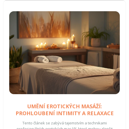
vášnivý zážitek plný romantických chvil.
UMĚNÍ EROTICKÝCH MASÁŽÍ:
PROHLOUBENÍ INTIMITY A RELAXACE
Tento článek se zabývá tajemstvím a technikami
profesionálních erotických masáží, které mohou zlepšit