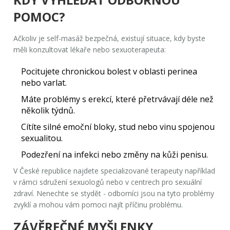
POMOC?
Ačkoliv je self-masáž bezpečná, existují situace, kdy byste
měli konzultovat lékaře nebo sexuoterapeuta:
Pocitujete chronickou bolest v oblasti perinea
nebo varlat.
Máte problémy s erekcí, které přetrvávají déle než
několik týdnů.
Cítíte silné emoční bloky, stud nebo vinu spojenou
sexualitou.
Podezření na infekci nebo změny na kůži penisu.
V České republice najdete specializované terapeuty například
v rámci sdružení sexuologů nebo v centrech pro sexuální
zdraví. Nenechte se stydět - odborníci jsou na tyto problémy
zvyklí a mohou vám pomoci najít příčinu problému.
ZÁVĚREČNÉ MYŠLENKY