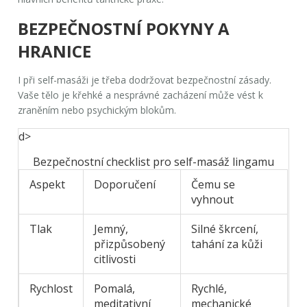
BEZPEČNOSTNÍ POKYNY A
HRANICE
I při self-masáži je třeba dodržovat bezpečnostní zásady.
Vaše tělo je křehké a nesprávné zacházení může vést k
zraněním nebo psychickým blokům.
d>
Bezpečnostní checklist pro self-masáž lingamu
Aspekt
Doporučení
Čemu se
vyhnout
Tlak
Jemný,
Silné škrcení,
přizpůsobený
tahání za kůži
citlivosti
Rychlost
Pomalá,
Rychlé,
meditativní
mechanické