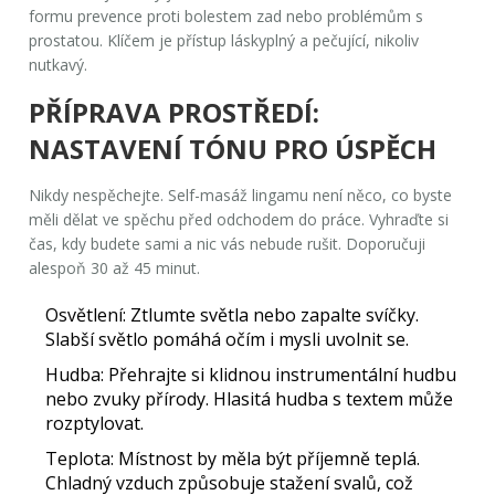
formu prevence proti bolestem zad nebo problémům s
prostatou. Klíčem je přístup láskyplný a pečující, nikoliv
nutkavý.
PŘÍPRAVA PROSTŘEDÍ:
NASTAVENÍ TÓNU PRO ÚSPĚCH
Nikdy nespěchejte. Self-masáž lingamu není něco, co byste
měli dělat ve spěchu před odchodem do práce. Vyhraďte si
čas, kdy budete sami a nic vás nebude rušit. Doporučuji
alespoň 30 až 45 minut.
Osvětlení:
Ztlumte světla nebo zapalte svíčky.
Slabší světlo pomáhá očím i mysli uvolnit se.
Hudba:
Přehrajte si klidnou instrumentální hudbu
nebo zvuky přírody. Hlasitá hudba s textem může
rozptylovat.
Teplota:
Místnost by měla být příjemně teplá.
Chladný vzduch způsobuje stažení svalů, což