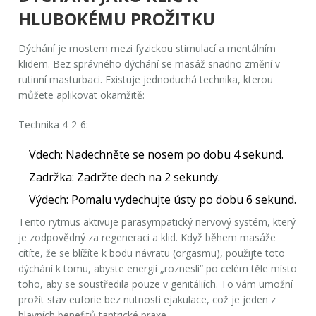
HLUBOKÉMU PROŽITKU
Dýchání je mostem mezi fyzickou stimulací a mentálním
klidem. Bez správného dýchání se masáž snadno změní v
rutinní masturbaci. Existuje jednoduchá technika, kterou
můžete aplikovat okamžitě:
Technika 4-2-6:
Vdech:
Nadechněte se nosem po dobu 4 sekund.
Zadržka:
Zadržte dech na 2 sekundy.
Výdech:
Pomalu vydechujte ústy po dobu 6 sekund.
Tento rytmus aktivuje parasympatický nervový systém, který
je zodpovědný za regeneraci a klid. Když během masáže
cítíte, že se blížíte k bodu návratu (orgasmu), použijte toto
dýchání k tomu, abyste energii „roznesli“ po celém těle místo
toho, aby se soustředila pouze v genitáliích. To vám umožní
prožít stav euforie bez nutnosti ejakulace, což je jeden z
hlavních benefitů tantrické praxe.