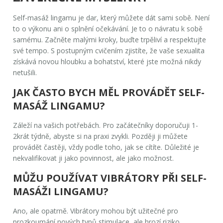
Self-masáž lingamu je dar, který můžete dát sami sobě. Není
to o výkonu ani o splnění očekávání. Je to o návratu k sobě
samému. Začněte malými kroky, buďte trpěliví a respektujte
své tempo. S postupným cvičením zjistíte, že vaše sexualita
získává novou hloubku a bohatství, které jste možná nikdy
netušili.
JAK ČASTO BYCH MĚL PROVÁDĚT SELF-
MASÁŽ LINGAMU?
Záleží na vašich potřebách. Pro začátečníky doporučuji 1-
2krát týdně, abyste si na praxi zvykli. Později ji můžete
provádět častěji, vždy podle toho, jak se cítíte. Důležité je
nekvalifikovat ji jako povinnost, ale jako možnost.
MŮŽU POUŽÍVAT VIBRÁTORY PŘI SELF-
MASÁŽI LINGAMU?
Ano, ale opatrně. Vibrátory mohou být užitečné pro
prozkoumání nových typů stimulace, ale hrozí riziko