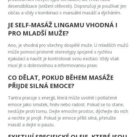
desenzibilizace (snížení citlivosti). Doporučuji je používat jen
občas a vždy v kombinaci s manuální masáží a dýcháním.
JE SELF-MASÁŽ LINGAMU VHODNÁ I
PRO MLADŠÍ MUŽE?
Ano, je vhodná pro všechny dospělé muže. U mladších mužů
může pomoci prolomit stereotypy spojené s rychlou
ejakulací a naučit je kontrolovat svou excitaci. Vždy však
musí jít o dobrovolnou a informovanou praxi.
CO DĚLAT, POKUD BĚHEM MASÁŽE
PŘIJDE SILNÁ EMOCE?
Tantra pracuje s energií, která může uvolnit i potlačené
emoce jako smutek, hněv nebo radost. Pokud se to stane,
nestůjte proti tomu. Dejte emocím prostor, dýchejte do nich
a nechte je projít. Pokud je emoce příliš silná, přerušte
masáž a dejte si pauzu.
EXISTUJÍ SPECIFICKÉ OLEJE, KTERÉ JSOU