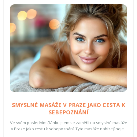
SMYSLNÉ MASÁŽE V PRAZE JAKO CESTA K
SEBEPOZNÁNÍ
Ve svém posledním článku jsem se zaměřil na smyslné masáže
v Praze jako cestu k sebepoznání. Tyto masáže nabízejí nejen
uvolnění a relaxaci, ale také hlubší pochopení vlastního těla a