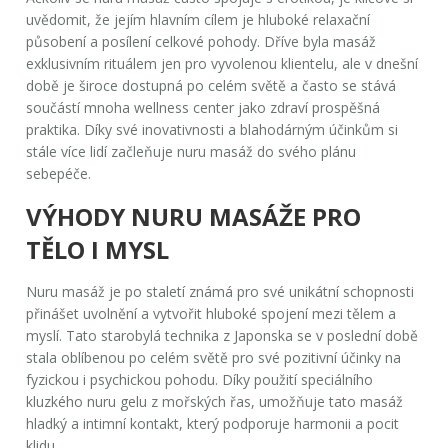
uvědomit, že jejím hlavním cílem je hluboké relaxační
působení a posílení celkové pohody. Dříve byla masáž
exklusivním rituálem jen pro vyvolenou klientelu, ale v dnešní
době je široce dostupná po celém světě a často se stává
součástí mnoha wellness center jako zdraví prospěšná
praktika. Díky své inovativnosti a blahodárným účinkům si
stále více lidí začleňuje nuru masáž do svého plánu
sebepéče
.
VÝHODY NURU MASÁŽE PRO
TĚLO I MYSL
Nuru masáž je po staletí známá pro své unikátní schopnosti
přinášet uvolnění a vytvořit hluboké spojení mezi tělem a
myslí. Tato starobylá technika z Japonska se v poslední době
stala oblíbenou po celém světě pro své pozitivní účinky na
fyzickou i psychickou pohodu. Díky použití speciálního
kluzkého
nuru gelu
z mořských řas, umožňuje tato masáž
hladký a intimní kontakt, který podporuje harmonii a pocit
klidu.