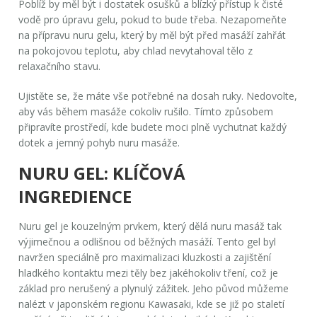
Poblíž by měl být i dostatek osušků a blízký přístup k čisté
vodě pro úpravu gelu, pokud to bude třeba. Nezapomeňte
na přípravu
nuru gelu
, který by měl být před masáží zahřát
na pokojovou teplotu, aby chlad nevytahoval tělo z
relaxačního stavu.
Ujistěte se, že máte vše potřebné na dosah ruky. Nedovolte,
aby vás během masáže cokoliv rušilo. Tímto způsobem
připravíte prostředí, kde budete moci plně vychutnat každý
dotek a jemný pohyb
nuru masáže
.
NURU GEL: KLÍČOVÁ
INGREDIENCE
Nuru gel je kouzelným prvkem, který dělá
nuru masáž
tak
výjimečnou a odlišnou od běžných masáží. Tento gel byl
navržen speciálně pro maximalizaci kluzkosti a zajištění
hladkého kontaktu mezi těly bez jakéhokoliv tření, což je
základ pro nerušený a plynulý zážitek. Jeho původ můžeme
nalézt v japonském regionu Kawasaki, kde se již po staletí