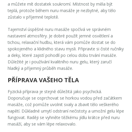
a můžete mít dostatek soukromí. Místnost by měla být
teplá, protože během
nuru masáže
je nezbytné, aby tělo
zůstalo v příjemné teplotě.
Tajemství úspěšné
nuru masáže
spočívá ve správném
nastavení atmosféry. Je dobré použít jemné osvětlení a
tichou, relaxační hudbu, která vám pomůže dostat se do
spokojeného a klidného stavu mysli. Připravte si čisté ručníky
a deky, které zajistí pohodlí po celou dobu trvání masáže.
Důležité je i používání kvalitního
nuru gelu
, který zaručí
hladký a příjemný průběh masáže.
PŘÍPRAVA VAŠEHO TĚLA
Fyzická příprava je stejně důležitá jako psychická.
Doporučuje se osprchovat se horkou vodou před začátkem
masáže, což pomůže uvolnit svaly a zbavit tělo veškerého
napětí. Důkladné umytí odstraní nečistoty a umožní gelu lépe
fungovat. Raději se vyhněte těžkému jídlu krátce před
nuru
masáží
, aby se vám lépe relaxovalo.