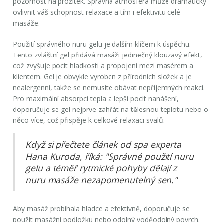
pozornost na prožitek. Správná atmosféra může dramaticky
ovlivnit váš schopnost relaxace a tím i efektivitu celé
masáže.
Použití správného nuru gelu je dalším klíčem k úspěchu.
Tento zvláštní gel přidává masáži jedinečný klouzavý efekt,
což zvyšuje pocit hladkosti a propojení mezi masérem a
klientem. Gel je obvykle vyroben z přírodních složek a je
nealergenní, takže se nemusíte obávat nepříjemných reakcí.
Pro maximální absorpci tepla a lepší pocit nanášení,
doporučuje se gel nejprve zahřát na tělesnou teplotu nebo o
něco více, což přispěje k celkové relaxaci svalů.
Když si přečtete článek od spa experta
Hana Kuroda, říká: "Správné použití nuru
gelu a téměř rytmické pohyby dělají z
nuru masáže nezapomenutelný sen."
Aby masáž probíhala hladce a efektivně, doporučuje se
použít masážní podložku nebo odolný voděodolný povrch.