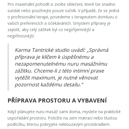
Pro maximální pohodlí si zvolte oblečení, které lze snadno
sundat nebo používejte pouze ručník. V případě, že se jedná
o profesionální terapii, povedeme s terapeutem domluvu o
vašich preferencích a očekáváních. Smyslem přípravy je
zajistit, aby celý zážitek byl co nejpříjemnější a
nejpřínosnější.
Karma Tantrické studio uvádí: „Správná
příprava je klíčem k úspěšnému a
nezapomenutelnému nuru masážnímu
zážitku. Chceme-li z této intimní praxe
vytěžit maximum, je nutné věnovat
pozornost každému detailu.“
PŘÍPRAVA PROSTORU A VYBAVENÍ
Když plánujete
nuru masáž
sami doma, myslete na praktické
uspořádání prostoru. Položte na zem matraci nebo tlustou
podložku, kterou pokryjete neklouzavým prostěradlem.