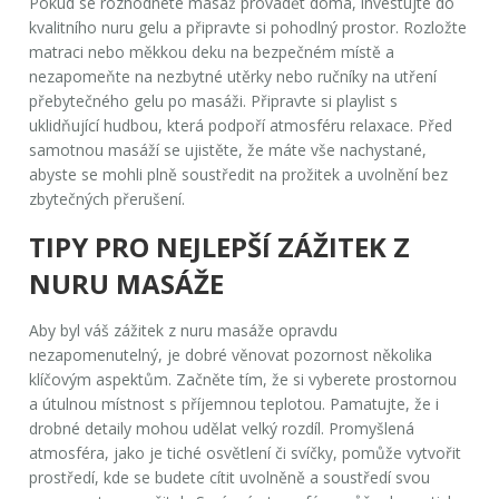
Pokud se rozhodnete masáž provádět doma, investujte do
kvalitního nuru gelu a připravte si pohodlný prostor. Rozložte
matraci nebo měkkou deku na bezpečném místě a
nezapomeňte na nezbytné utěrky nebo ručníky na utření
přebytečného gelu po masáži. Připravte si playlist s
uklidňující hudbou, která podpoří atmosféru relaxace. Před
samotnou masáží se ujistěte, že máte vše nachystané,
abyste se mohli plně soustředit na prožitek a uvolnění bez
zbytečných přerušení.
TIPY PRO NEJLEPŠÍ ZÁŽITEK Z
NURU MASÁŽE
Aby byl váš zážitek z
nuru masáže
opravdu
nezapomenutelný, je dobré věnovat pozornost několika
klíčovým aspektům. Začněte tím, že si vyberete prostornou
a útulnou místnost s příjemnou teplotou. Pamatujte, že i
drobné detaily mohou udělat velký rozdíl. Promyšlená
atmosféra, jako je tiché osvětlení či svíčky, pomůže vytvořit
prostředí, kde se budete cítit uvolněně a soustředí svou