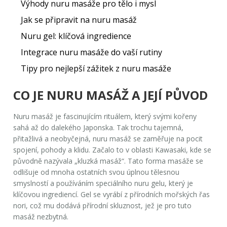
Výhody nuru masáže pro tělo i mysl
Jak se připravit na nuru masáž
Nuru gel: klíčová ingredience
Integrace nuru masáže do vaší rutiny
Tipy pro nejlepší zážitek z nuru masáže
CO JE NURU MASÁŽ A JEJÍ PŮVOD
Nuru masáž je fascinujícím rituálem, který svými kořeny
sahá až do dalekého Japonska. Tak trochu tajemná,
přitažlivá a neobyčejná, nuru masáž se zaměřuje na pocit
spojení, pohody a klidu. Začalo to v oblasti Kawasaki, kde se
původně nazývala „kluzká masáž“. Tato forma masáže se
odlišuje od mnoha ostatních svou úplnou tělesnou
smyslností a používáním speciálního
nuru gelu
, který je
klíčovou ingrediencí. Gel se vyrábí z přírodních mořských řas
nori, což mu dodává přírodní skluznost, jež je pro tuto
masáž nezbytná.