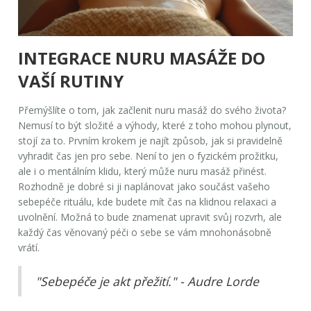
INTEGRACE NURU MASÁŽE DO
VAŠÍ RUTINY
Přemýšlíte o tom, jak začlenit
nuru masáž
do svého života?
Nemusí to být složité a výhody, které z toho mohou plynout,
stojí za to. Prvním krokem je najít způsob, jak si pravidelně
vyhradit čas jen pro sebe. Není to jen o fyzickém prožitku,
ale i o mentálním klidu, který může nuru masáž přinést.
Rozhodně je dobré si ji naplánovat jako součást vašeho
sebepéče rituálu, kde budete mít čas na klidnou relaxaci a
uvolnění. Možná to bude znamenat upravit svůj rozvrh, ale
každý čas věnovaný péči o sebe se vám mnohonásobně
vrátí.
"Sebepéče je akt přežití." - Audre Lorde