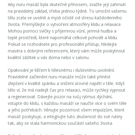
Aby nuru masáž byla skutečně přínosem, zvažte její zahrnutí
na pravidelný základ, třeba jednou týdně. To umožní vašemu
tělu zcela se uvolnit a mysli očistit od stresu každodenního
života. Přemýšlejte o vytvoření atmosféry klidu a relaxace.
Mohou pomoci svíčky s příjemnou vůní, jemná hudba a
teplé prostředí, které napomáhá celkové pohodě a klidu.
Pokud se rozhodnete pro profesionální přístup, hledejte
maséra s dobrými referencemi, který vám může poskytnout
kvalitní zážitek u vás doma nebo v salonu.
Opakování je klíčem k tělesnému i duševnímu uvolnění.
Pravidelné začlenění
nuru masáže
může také přinést
zlepšení v kvalitě spánku a snížení úrovně napětí v těle. Když
tělo ví, že má nadejít čas pro relaxaci, může rychleji vypnout
a regenerovat. Dávejte pozor na svůj rytmus dýchání,
vstupte do klidu, s každou masáží se naučte více o svém těle
a jeho potřebách. Věnujte pozornost všem impulzům, které
masáž poskytuje, a integrujte tuto zkušenost do své rutiny
tak, aby se stala harmonickou součástí vašeho života.