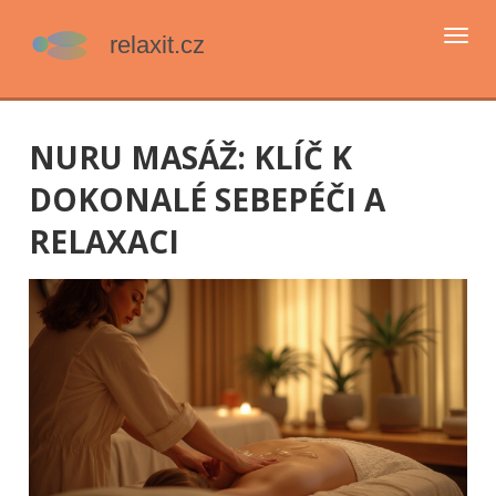
Přep
navi
NURU MASÁŽ: KLÍČ K
DOKONALÉ SEBEPÉČI A
RELAXACI