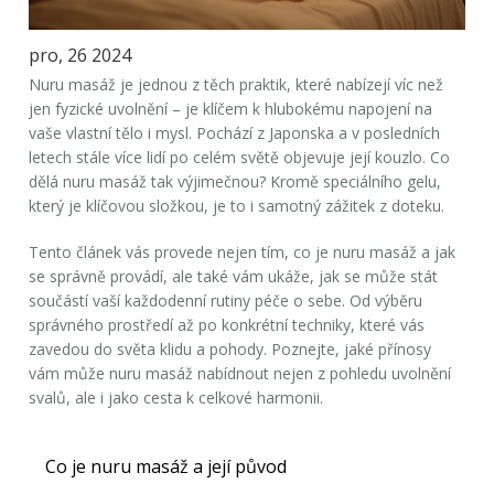
pro, 26 2024
Nuru masáž je jednou z těch praktik, které nabízejí víc než
jen fyzické uvolnění – je klíčem k hlubokému napojení na
vaše vlastní tělo i mysl. Pochází z Japonska a v posledních
letech stále více lidí po celém světě objevuje její kouzlo. Co
dělá nuru masáž tak výjimečnou? Kromě speciálního gelu,
který je klíčovou složkou, je to i samotný zážitek z doteku.
Tento článek vás provede nejen tím, co je nuru masáž a jak
se správně provádí, ale také vám ukáže, jak se může stát
součástí vaší každodenní rutiny péče o sebe. Od výběru
správného prostředí až po konkrétní techniky, které vás
zavedou do světa klidu a pohody. Poznejte, jaké přínosy
vám může nuru masáž nabídnout nejen z pohledu uvolnění
svalů, ale i jako cesta k celkové harmonii.
Co je nuru masáž a její původ