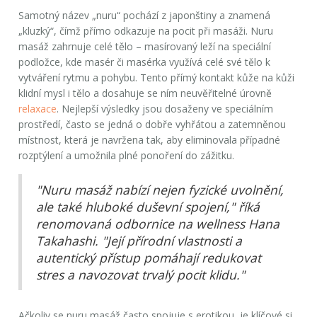
Samotný název „nuru“ pochází z japonštiny a znamená
„kluzký“, čímž přímo odkazuje na pocit při masáži. Nuru
masáž zahrnuje celé tělo – masírovaný leží na speciální
podložce, kde masér či masérka využívá celé své tělo k
vytváření rytmu a pohybu. Tento přímý kontakt kůže na kůži
klidní mysl i tělo a dosahuje se ním neuvěřitelné úrovně
relaxace
. Nejlepší výsledky jsou dosaženy ve speciálním
prostředí, často se jedná o dobře vyhřátou a zatemněnou
místnost, která je navržena tak, aby eliminovala případné
rozptýlení a umožnila plné ponoření do zážitku.
"Nuru masáž nabízí nejen fyzické uvolnění,
ale také hluboké duševní spojení," říká
renomovaná odbornice na wellness Hana
Takahashi. "Její přírodní vlastnosti a
autentický přístup pomáhají redukovat
stres a navozovat trvalý pocit klidu."
Ačkoliv se nuru masáž často spojuje s erotikou, je klíčové si