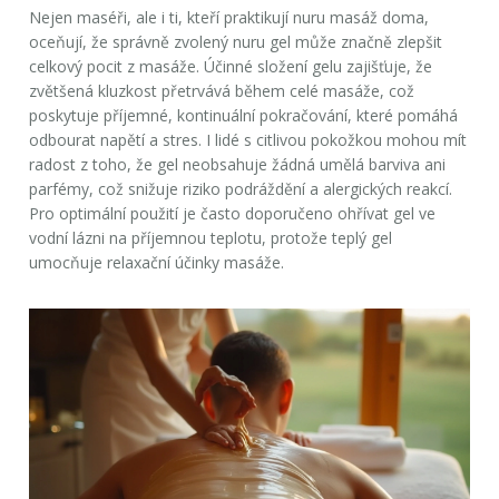
Nejen maséři, ale i ti, kteří praktikují nuru masáž doma,
oceňují, že správně zvolený nuru gel může značně zlepšit
celkový pocit z masáže. Účinné složení gelu zajišťuje, že
zvětšená kluzkost přetrvává během celé masáže, což
poskytuje příjemné, kontinuální pokračování, které pomáhá
odbourat napětí a stres. I lidé s citlivou pokožkou mohou mít
radost z toho, že gel neobsahuje žádná umělá barviva ani
parfémy, což snižuje riziko podráždění a alergických reakcí.
Pro optimální použití je často doporučeno ohřívat gel ve
vodní lázni na příjemnou teplotu, protože teplý gel
umocňuje relaxační účinky masáže.