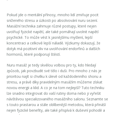
Pokud jde o mentální přínosy, mnoho lidí zmiňuje pocit
sníženého stresu a úzkosti po absolvování nuru sezení.
Masážní technika zahrnuje různé postupy, které nejen
uvolňují fyzické napětí, ale také pomáhají uvolnit napětí
psychické. To může vést k jasnějšímu myšlení, lepší
koncentraci a celkově lepší náladě. Výzkumy dokazují, že
dotyk má pozitivní vliv na uvolňování endorfinů a dalších
hormonů, které podporují štěstí.
Nuru masáž je tedy skvělou volbou pro ty, kdo hledají
způsob, jak povzbudit své tělo i duši. Pro mnoho z nás je
prioritou najít si chvilku k úlevě od každodenního shonu a
stresu, a právě díky pravidelným masážím můžeme získat
novou energii a klid. A co je na tom nejlepší? Tuto techniku
lze snadno integrovat do vaší rutiny doma nebo ji vyřešit
návštěvou specializovaného masážního salonu. Seznamte se
s touto prastarou a stále oblíbenější metodou, která přináší
nejen fyzické benefity, ale také přispívá k duševní pohodě a