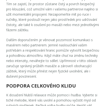
Tím se zajistí, že prostor zůstane čistý a povrch bezpečný
pro klouzání, což umožní vám i vašemu partnerovi naplno si
užít momentální propojení. Nezapomeňte mít po ruce i
ručníky, které poslouží nejen jako prostředek pro udržování
čistoty, ale také k osušení po masáži nebo mezi jednotlivými
fázemi zážitku.
Dalším doporučením je věnovat pozornost komunikaci s
masérem nebo partnerem. Jemné naslouchání vašim
potřebám a respektování hranic pomůže vytvořit bezpečnou
a pohodlnou atmosféru. Když máte chuť na změnu techniky
nebo intenzity, neváhejte to sdílet. Upřímnost v této oblasti
zaručuje správný průběh masáže a zároveň obohacující
zážitek, který může přinést nejen fyzické uvolnění, ale i
duševní povznesení.
PODPORA CELKOVÉHO KLIDU
K dosažení hlubší relaxace může pomoci i hudba. Vyberte si
tiché melodie, které vás uvolní a pomohou vyčistit mysl od
rušivých myšlenek. Pečlivá volba hudby může zlepšit váš