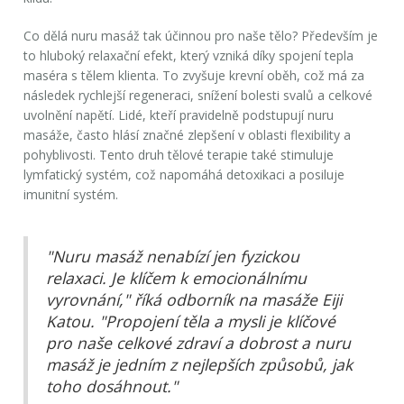
Co dělá
nuru masáž
tak účinnou pro naše tělo? Především je
to hluboký relaxační efekt, který vzniká díky spojení tepla
maséra s tělem klienta. To zvyšuje krevní oběh, což má za
následek rychlejší regeneraci, snížení bolesti svalů a celkové
uvolnění napětí. Lidé, kteří pravidelně podstupují nuru
masáže, často hlásí značné zlepšení v oblasti flexibility a
pohyblivosti. Tento druh tělové terapie také stimuluje
lymfatický systém, což napomáhá detoxikaci a posiluje
imunitní systém.
"Nuru masáž nenabízí jen fyzickou
relaxaci. Je klíčem k emocionálnímu
vyrovnání," říká odborník na masáže Eiji
Katou. "Propojení těla a mysli je klíčové
pro naše celkové zdraví a dobrost a nuru
masáž je jedním z nejlepších způsobů, jak
toho dosáhnout."