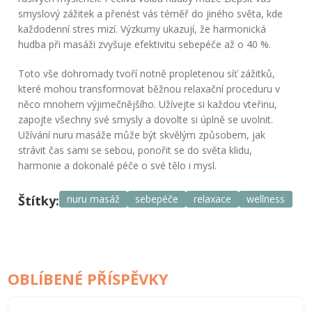
smyslový zážitek a přenést vás téměř do jiného světa, kde
každodenní stres mizí. Výzkumy ukazují, že harmonická
hudba při masáži zvyšuje efektivitu sebepéče až o 40 %.
Toto vše dohromady tvoří notně propletenou síť zážitků,
které mohou transformovat běžnou
relaxační proceduru
v
něco mnohem výjimečnějšího. Užívejte si každou vteřinu,
zapojte všechny své smysly a dovolte si úplně se uvolnit.
Užívání nuru masáže může být skvělým způsobem, jak
strávit čas sami se sebou, ponořit se do světa klidu,
harmonie a dokonalé péče o své tělo i mysl.
Štítky:
nuru masáž
sebepéče
relaxace
wellness
OBLÍBENÉ PŘÍSPĚVKY