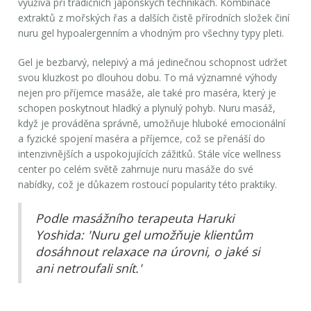
využívá při tradičních japonských technikách. Kombinace
extraktů z mořských řas a dalších čistě přírodních složek činí
nuru gel
hypoalergenním a vhodným pro všechny typy pleti.
Gel je bezbarvý, nelepivý a má jedinečnou schopnost udržet
svou kluzkost po dlouhou dobu. To má významné výhody
nejen pro příjemce masáže, ale také pro maséra, který je
schopen poskytnout hladký a plynulý pohyb. Nuru masáž,
když je prováděna správně, umožňuje hluboké emocionální
a fyzické spojení maséra a příjemce, což se přenáší do
intenzivnějších a uspokojujících zážitků. Stále více wellness
center po celém světě zahrnuje nuru masáže do své
nabídky, což je důkazem rostoucí popularity této praktiky.
Podle masážního terapeuta Haruki
Yoshida: 'Nuru gel umožňuje klientům
dosáhnout relaxace na úrovni, o jaké si
ani netroufali snít.'