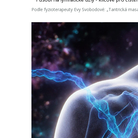
Podle fyzioterapeuty Evy Svobodové: „Tantrická masá