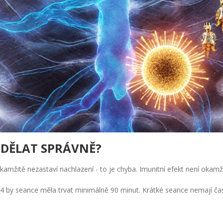
 UDĚLAT SPRÁVNĚ?
žitě nezastaví nachlazení - to je chyba. Imunitní efekt není okamžitý
 by seance měla trvat minimálně 90 minut. Krátké seance nemají čas