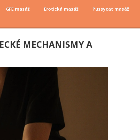
GFE masáž
Erotická masáž
Pussycat masáž
DECKÉ MECHANISMY A