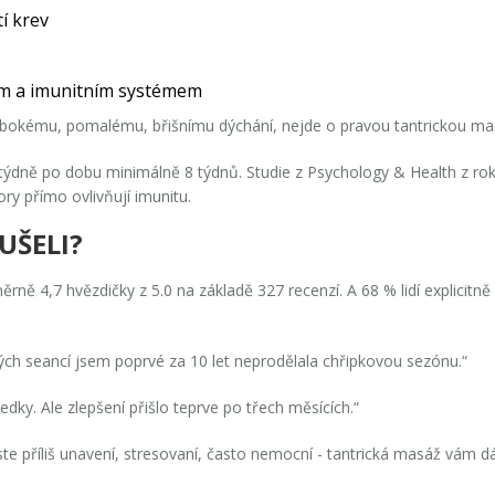
tí krev
ým a imunitním systémem
kému, pomalému, břišnímu dýchání, nejde o pravou tantrickou masáž
 týdně po dobu minimálně 8 týdnů. Studie z
Psychology & Health
z rok
ry přímo ovlivňují imunitu.
OUŠELI?
ně 4,7 hvězdičky z 5.0 na základě 327 recenzí. A 68 % lidí explicitn
ných seancí jsem poprvé za 10 let neprodělala chřipkovou sezónu.“
edky. Ale zlepšení přišlo teprve po třech měsících.“
 jste příliš unavení, stresovaní, často nemocní - tantrická masáž vám d