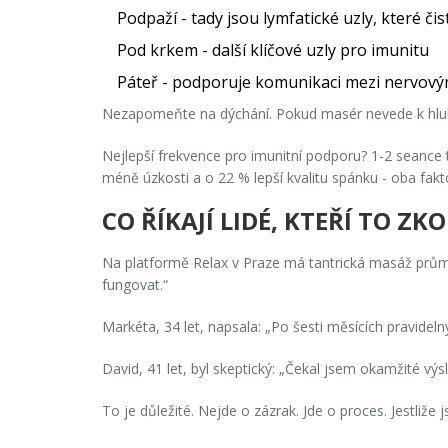
Podpaží - tady jsou lymfatické uzly, které čis
Pod krkem - další klíčové uzly pro imunitu
Páteř - podporuje komunikaci mezi nervov
Nezapomeňte na dýchání. Pokud masér nevede k hlubo
Nejlepší frekvence pro imunitní podporu? 1-2 seance
méně úzkosti a o 22 % lepší kvalitu spánku - oba fakto
CO ŘÍKAJÍ LIDÉ, KTEŘÍ TO ZK
Na platformě Relax v Praze má tantrická masáž průměr
fungovat.“
Markéta, 34 let, napsala: „Po šesti měsících pravidel
David, 41 let, byl skeptický: „Čekal jsem okamžité výsl
To je důležité. Nejde o zázrak. Jde o proces. Jestliže