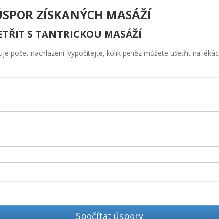
ÚSPOR ZÍSKANÝCH MASÁŽÍ
ETŘIT S TANTRICKOU MASÁŽÍ
uje počet nachlazení. Vypočítejte, kolik peněz můžete ušetřit na lékách
Spočítat úspory