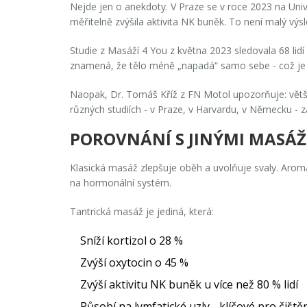
Nejde jen o anekdoty. V Praze se v roce 2023 na Unive
měřitelně zvýšila aktivita NK buněk. To není malý výsle
Studie z Masáží 4 You z května 2023 sledovala 68 lidí 
znamená, že tělo méně „napadá“ samo sebe - což je 
Naopak, Dr. Tomáš Kříž z FN Motol upozorňuje: většin
různých studiích - v Praze, v Harvardu, v Německu - z
POROVNÁNÍ S JINÝMI MASÁŽ
Klasická masáž zlepšuje oběh a uvolňuje svaly. Aroma
na hormonální systém.
Tantrická masáž je jediná, která:
Sníží kortizol o 28 %
Zvýší oxytocin o 45 %
Zvýší aktivitu NK buněk u více než 80 % lidí
Působí na lymfatické uzly - klíčové pro čištěn