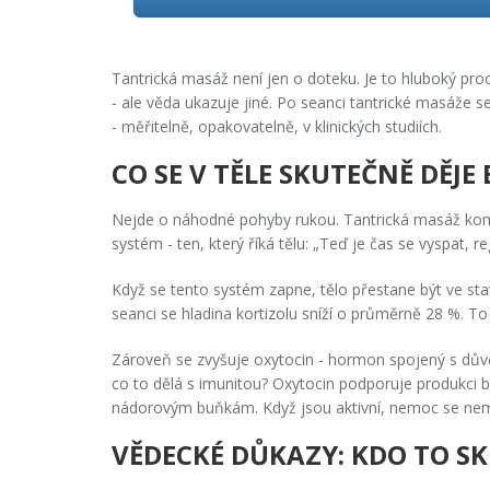
Tantrická masáž
není jen o doteku. Je to hluboký proc
- ale věda ukazuje jiné. Po seanci tantrické masáže se
- měřitelně, opakovatelně, v klinických studiích.
CO SE V TĚLE SKUTEČNĚ DĚJ
Nejde o náhodné pohyby rukou. Tantrická masáž komb
systém - ten, který říká tělu: „Teď je čas se vyspat, re
Když se tento systém zapne, tělo přestane být ve stav
seanci se hladina kortizolu sníží o průměrně 28 %. To
Zároveň se zvyšuje oxytocin - hormon spojený s důvěr
co to dělá s imunitou? Oxytocin podporuje produkci bí
nádorovým buňkám. Když jsou aktivní, nemoc se nemu
VĚDECKÉ DŮKAZY: KDO TO S