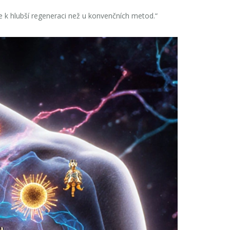
 k hlubší regeneraci než u konvenčních metod.“