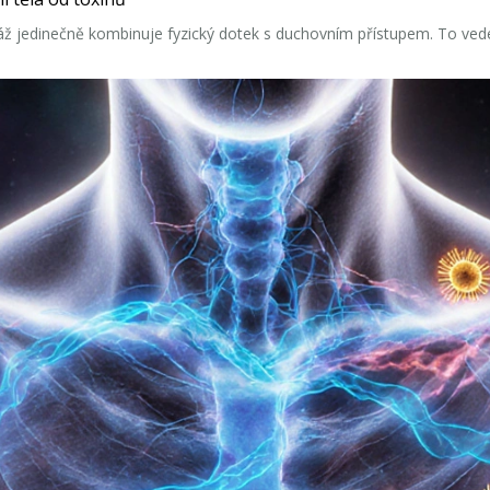
ž jedinečně kombinuje fyzický dotek s duchovním přístupem. To vede