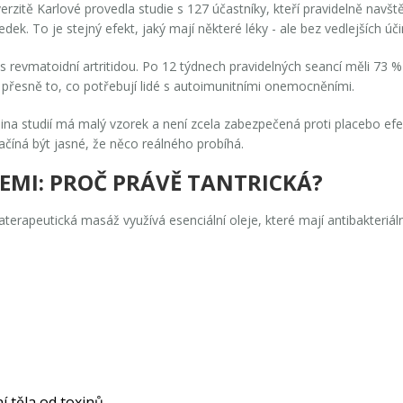
rzitě Karlové provedla studie s 127 účastníky, kteří pravidelně navšt
dek. To je stejný efekt, jaký mají některé léky - ale bez vedlejších úči
s revmatoidní artritidou. Po 12 týdnech pravidelných seancí měli 73 % 
přesně to, co potřebují lidé s autoimunitními onemocněními.
a studií má malý vzorek a není zcela zabezpečená proti placebo efekt
ačíná být jasné, že něco reálného probíhá.
EMI: PROČ PRÁVĚ TANTRICKÁ?
terapeutická masáž využívá esenciální oleje, které mají antibakteriál
í těla od toxinů