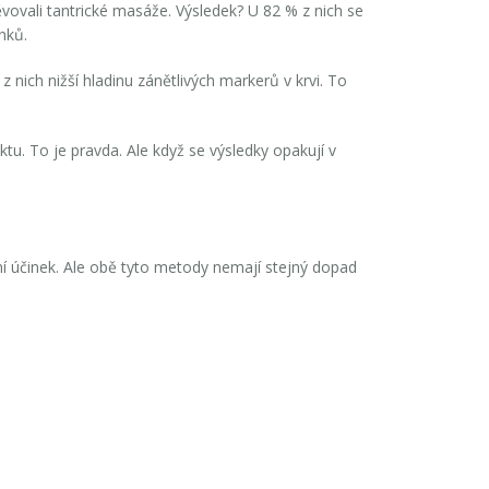
ěvovali tantrické masáže. Výsledek? U 82 % z nich se
nků.
z nich nižší hladinu zánětlivých markerů v krvi. To
u. To je pravda. Ale když se výsledky opakují v
ní účinek. Ale obě tyto metody nemají stejný dopad