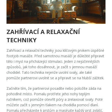
ZAHŘÍVACÍ A RELAXAČNÍ
TECHNIKY
Zahřívací a relaxační techniky jsou klíčovým prvkem úspěšné
footjob masáže. Před samotnou masáží je důležité připravit
tělo i mysl na přicházející stimulaci. Jeden z nejúčinnějších
způsobů, jak toho dosáhnout, je začít s jemnou masáží
chodidel. Tato technika nejenže uvolní svaly, ale také
pomůže partnerovi uvolnit se a připravit se na hlubší zážitek.
Začněte tím, že partnerovi posadíte nebo položíte záda na
pohodlné místo. Pomalu protřete jeho nohy teplým
ručníkem, což pomůže otevřít póry a zrelaxovat svaly. Poté
můžete začít s jemným tlakem na chodidla pomocí dlaní.
Pomalu přecházejte k prstům a masírujte každý prst zvlášť,