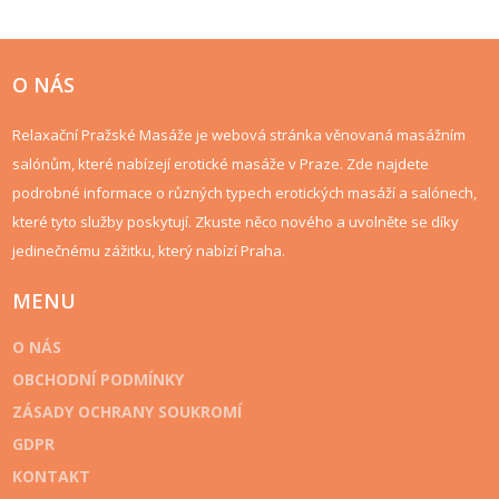
klienty se stává oblíbenou formou relaxace a nabízí únik od
každodenního stresu. V tomto článku objevíme, proč je tato
zkušenost v Praze tak oblíbená a jak může obohatit vaše
wellness rituály.
O NÁS
Relaxační Pražské Masáže je webová stránka věnovaná masážním
salónům, které nabízejí erotické masáže v Praze. Zde najdete
podrobné informace o různých typech erotických masáží a salónech,
které tyto služby poskytují. Zkuste něco nového a uvolněte se díky
jedinečnému zážitku, který nabízí Praha.
MENU
O NÁS
OBCHODNÍ PODMÍNKY
ZÁSADY OCHRANY SOUKROMÍ
GDPR
KONTAKT