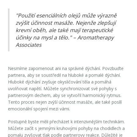
"Použití esenciálních olejů může výrazně
zvýšit účinnost masáže. Nejenže zlepšují
krevní oběh, ale také mají terapeutické
účinky na mysl a tělo." – Aromatherapy
Associates
Nesmíme zapomenout ani na správné dýchání. Povzbuďte
partnera, aby se soustředil na hluboké a pomalé dýchání.
Hluboké dýchání zvyšuje okysličování těla a pomáhá
uvolňovat napětí. Můžete synchronizovat své pohyby s
partnerovým dechem, aby se vytvořil harmonický rytmus.
Tento proces nejen zvýší účinnost masáže, ale také posílí
emocionální spojení mezi vámi.
Postupně byste měli přecházet k intenzivnějším technikám.
Můžete začít s jemnými kruhovými pohyby na chodidlech a
pomalu zvyšovat tlak podle partnerovy reakce. Důležité je