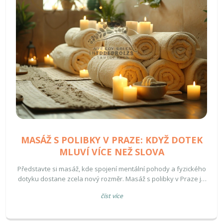
MASÁŽ S POLIBKY V PRAZE: KDYŽ DOTEK
MLUVÍ VÍCE NEŽ SLOVA
Představte si masáž, kde spojení mentální pohody a fyzického
dotyku dostane zcela nový rozměr. Masáž s polibky v Praze je
jedinečná služba, která nabízí nejen uvolnění svalů, ale i
číst více
posílení emocionálních pout. Tento typ masáže propojuje
techniky wellness masáže s lehkými, neinvazivními polibky,
které dodávají zážitku na intimnosti a pohodě. Pro mnohé