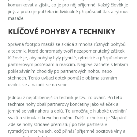
komunikovat a zjistit, co je pro něj příjemné. Každý člověk je
jiný, a proto je potřeba individuálně přizpůsobit tlak a rytmus
masáže.
KLÍČOVÉ POHYBY A TECHNIKY
Správná footjob masáž se skládá z mnoha různých pohybů
a technik, které dohromady tvoří nezapomenutelný zážitek.
Klíčové je, aby pohyby byly plynulé, rytmické a přizpůsobené
partnerovým potřebám a reakcím. Nejprve začněte s lehkým
poklepáváním chodidly po partnerových nohou nebo
stehnech. Tento uvítací dotek pomůže oběma stranám
uvolnit se a naladit se na sebe.
Jednou z nejoblíbenějších technik je tzv. 'rolování'. Při této
technice nohy obalí partnerovy končetiny jako váleček a
jemně se valí nahoru a dolů. To umožňuje hluboké uvolnění
svalů a stimulaci krevního oběhu. Další technikou je 'šlapání'.
Zde se nohy střídavě přemísťují po těle partnera v
rytmických intervalech, což přináší příjemné pocitové vlny a