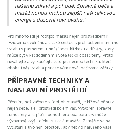
našemu zdraví a pohodě. Správná péče a
masáž nohou mohou zlepšit naši celkovou
energii a duševní rovnováhu."
Pro mnoho lidí je footjob masáž nejen prostředkem k
fyzickému uvolnění, ale také cestou k prohloubení intimního
vztahu s partnerem. Přináší pocit blízkosti a důvěry, který
může být v každodenním životě těžko dosažitelný. Proto
neváhejte a vyzkoušejte tuto jedinečnou techniku, která
obohatí váš vztah a přinese vám nové, nečekané zážitky.
PŘÍPRAVNÉ TECHNIKY A
NASTAVENÍ PROSTŘEDÍ
Předtím, než začnete s
footjob masáží
, je klíčové připravit
nejen sebe, ale i prostředí kolem vás. Vytvoření správné
atmosféry a zajištění pohodlí pro oba partnery může
významně zvýšit efektivitu celé masáže. Zaměřte se na
vyčištění a uvolnění prostoru, aby nebylo narušeno vaše