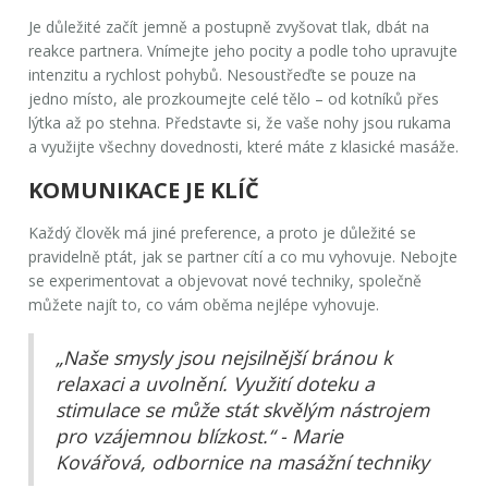
Je důležité začít jemně a postupně zvyšovat tlak, dbát na
reakce partnera. Vnímejte jeho pocity a podle toho upravujte
intenzitu a rychlost pohybů. Nesoustřeďte se pouze na
jedno místo, ale prozkoumejte celé tělo – od kotníků přes
lýtka až po stehna. Představte si, že vaše nohy jsou rukama
a využijte všechny dovednosti, které máte z klasické masáže.
KOMUNIKACE JE KLÍČ
Každý člověk má jiné preference, a proto je důležité se
pravidelně ptát, jak se partner cítí a co mu vyhovuje. Nebojte
se experimentovat a objevovat nové techniky, společně
můžete najít to, co vám oběma nejlépe vyhovuje.
„Naše smysly jsou nejsilnější bránou k
relaxaci a uvolnění. Využití doteku a
stimulace se může stát skvělým nástrojem
pro vzájemnou blízkost.“ - Marie
Kovářová, odbornice na masážní techniky