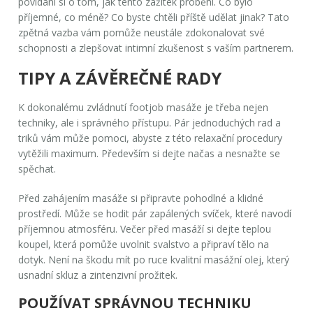
povídání si o tom, jak tento zážitek proběhl. Co bylo
příjemné, co méně? Co byste chtěli příště udělat jinak? Tato
zpětná vazba vám pomůže neustále zdokonalovat své
schopnosti a zlepšovat intimní zkušenost s vaším partnerem.
TIPY A ZÁVĚREČNÉ RADY
K dokonalému zvládnutí footjob masáže je třeba nejen
techniky, ale i správného přístupu. Pár jednoduchých rad a
triků vám může pomoci, abyste z této
relaxační procedury
vytěžili maximum. Především si dejte načas a nesnažte se
spěchat.
Před zahájením masáže si připravte pohodlné a klidné
prostředí. Může se hodit pár zapálených svíček, které navodí
příjemnou atmosféru. Večer před masáží si dejte teplou
koupel, která pomůže uvolnit svalstvo a připraví tělo na
dotyk. Není na škodu mít po ruce kvalitní masážní olej, který
usnadní skluz a zintenzivní prožitek.
POUŽÍVAT SPRÁVNOU TECHNIKU