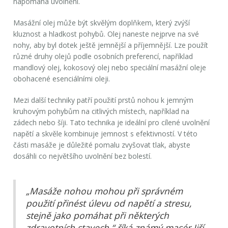
napomáhá uvolnění.
Masážní olej
může být skvělým doplňkem, který zvýší
kluznost a hladkost pohybů. Olej naneste nejprve na své
nohy, aby byl dotek ještě jemnější a příjemnější. Lze použít
různé druhy olejů podle osobních preferencí, například
mandlový olej, kokosový olej nebo speciální masážní oleje
obohacené esenciálními oleji.
Mezi další techniky patří použití prstů nohou k jemným
kruhovým pohybům na citlivých místech, například na
zádech nebo šíji. Tato technika je ideální pro cílené uvolnění
napětí a skvěle kombinuje jemnost s efektivností. V této
části masáže je důležité pomalu zvyšovat tlak, abyste
dosáhli co největšího uvolnění bez bolestí.
„Masáže nohou mohou při správném
použití přinést úlevu od napětí a stresu,
stejně jako pomáhat při některých
zdravotních stavech,“ říká známý masér Jiří