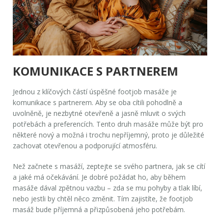
KOMUNIKACE S PARTNEREM
Jednou z klíčových částí úspěšné
footjob masáže
je
komunikace s partnerem. Aby se oba cítili pohodlně a
uvolněně, je nezbytné otevřeně a jasně mluvit o svých
potřebách a preferencích. Tento druh masáže může být pro
některé nový a možná i trochu nepříjemný, proto je důležité
zachovat otevřenou a podporující atmosféru.
Než začnete s masáží, zeptejte se svého partnera, jak se cítí
a jaké má očekávání. Je dobré požádat ho, aby během
masáže dával zpětnou vazbu – zda se mu pohyby a tlak líbí,
nebo jestli by chtěl něco změnit. Tím zajistíte, že footjob
masáž bude příjemná a přizpůsobená jeho potřebám.