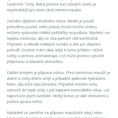
soukromí. Tichý, klidný prostor bez rušivých zvuků je
nejvhodnější pro tento druh intimní masáže.
Začněte výběrem vhodného místa. Ideální je použít
pohodlnou postel, nebo pokud chcete trochu změnu,
můžete vyzkoušet měkké polštářky na podlaze. Myslete i na
teplotu místnosti, aby se oba partneři cítili komfortně.
Připravte si několik měkkých ručníků a dek pro zlepšení
pohodlí. Osobně mám ráda, když k tomu přidám i něžné
svíčky a jemnou aromaterapii, což může pomoci vytvořit
příjemnou a relaxační atmosféru.
Dalším krokem je příprava nohou. Před samotnou masáží je
dobré si nohy dobře umýt a případně aplikovat hydratační
krém, aby kůže byla jemnější. Případně můžete nohy
namočit do teplé vody s pár kapkami esenciálního oleje, což
napomůže jejich uvolnění. Hezký bonus je také obroušení a
pečlivá úprava nehtů.
Následně se zaměřte na přípravu masážních olejů nebo