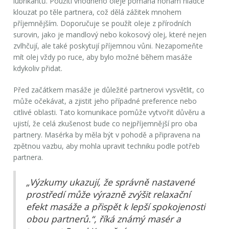
lubrikantů. Použití vhodného oleje pomáhá nohám hladce
klouzat po těle partnera, což dělá zážitek mnohem
příjemnějším. Doporučuje se použít oleje z přírodních
surovin, jako je mandlový nebo kokosový olej, které nejen
zvlhčují, ale také poskytují příjemnou vůni. Nezapomeňte
mít olej vždy po ruce, aby bylo možné během masáže
kdykoliv přidat.
Před začátkem masáže je důležité partnerovi vysvětlit, co
může očekávat, a zjistit jeho případné preference nebo
citlivé oblasti. Tato komunikace pomůže vytvořit důvěru a
ujistí, že celá zkušenost bude co nejpříjemnější pro oba
partnery. Masérka by měla být v pohodě a připravena na
zpětnou vazbu, aby mohla upravit techniku podle potřeb
partnera.
„Výzkumy ukazují, že správně nastavené
prostředí může výrazně zvýšit relaxační
efekt masáže a přispět k lepší spokojenosti
obou partnerů.“, říká známý masér a