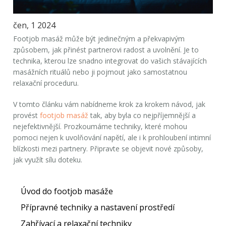
čen, 1 2024
Footjob masáž může být jedinečným a překvapivým
způsobem, jak přinést partnerovi radost a uvolnění. Je to
technika, kterou lze snadno integrovat do vašich stávajících
masážních rituálů nebo ji pojmout jako samostatnou
relaxační proceduru.
V tomto článku vám nabídneme krok za krokem návod, jak
provést
footjob masáž
tak, aby byla co nejpříjemnější a
nejefektivnější. Prozkoumáme techniky, které mohou
pomoci nejen k uvolňování napětí, ale i k prohloubení intimní
blízkosti mezi partnery. Připravte se objevit nové způsoby,
jak využít sílu doteku.
Úvod do footjob masáže
Přípravné techniky a nastavení prostředí
Zahřívací a relaxační techniky