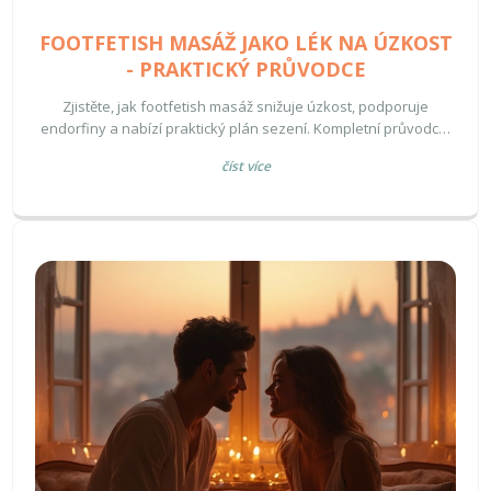
FOOTFETISH MASÁŽ JAKO LÉK NA ÚZKOST
- PRAKTICKÝ PRŮVODCE
Zjistěte, jak footfetish masáž snižuje úzkost, podporuje
endorfiny a nabízí praktický plán sezení. Kompletní průvodce,
techniky i bezpečné tipy.
číst více