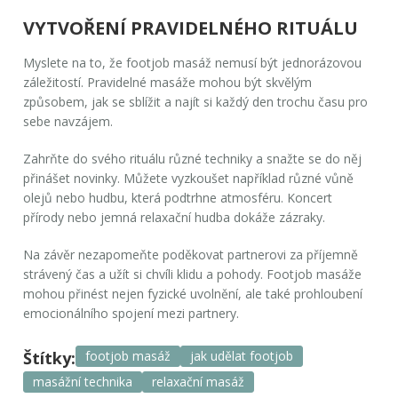
VYTVOŘENÍ PRAVIDELNÉHO RITUÁLU
Myslete na to, že footjob masáž nemusí být jednorázovou
záležitostí. Pravidelné masáže mohou být skvělým
způsobem, jak se sblížit a najít si každý den trochu času pro
sebe navzájem.
Zahrňte do svého rituálu různé techniky a snažte se do něj
přinášet novinky. Můžete vyzkoušet například různé vůně
olejů nebo hudbu, která podtrhne atmosféru. Koncert
přírody nebo jemná relaxační hudba dokáže zázraky.
Na závěr nezapomeňte poděkovat partnerovi za příjemně
strávený čas a užít si chvíli klidu a pohody. Footjob masáže
mohou přinést nejen fyzické uvolnění, ale také prohloubení
emocionálního spojení mezi partnery.
Štítky:
footjob masáž
jak udělat footjob
masážní technika
relaxační masáž