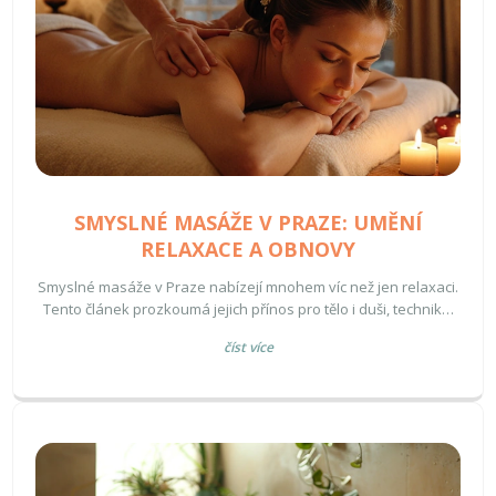
SMYSLNÉ MASÁŽE V PRAZE: UMĚNÍ
RELAXACE A OBNOVY
Smyslné masáže v Praze nabízejí mnohem víc než jen relaxaci.
Tento článek prozkoumá jejich přínos pro tělo i duši, techniky,
které se používají, kde najít kvalitní masáže a jak vybrat tu
číst více
správnou pro vás. Objevte tajemství, které skrývají smyslné
masáže a udělejte si z každodenní rutiny okamžiky blaha.