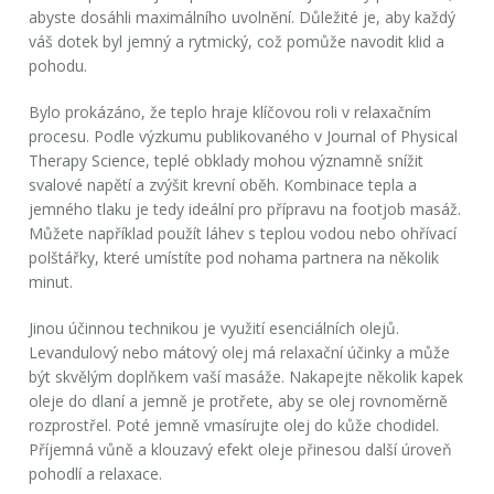
abyste dosáhli maximálního uvolnění. Důležité je, aby každý
váš dotek byl jemný a rytmický, což pomůže navodit klid a
pohodu.
Bylo prokázáno, že teplo hraje klíčovou roli v relaxačním
procesu. Podle výzkumu publikovaného v Journal of Physical
Therapy Science, teplé obklady mohou významně snížit
svalové napětí a zvýšit krevní oběh.
Kombinace tepla a
jemného tlaku
je tedy ideální pro přípravu na footjob masáž.
Můžete například použít láhev s teplou vodou nebo ohřívací
polštářky, které umístíte pod nohama partnera na několik
minut.
Jinou účinnou technikou je využití esenciálních olejů.
Levandulový nebo mátový olej má relaxační účinky a může
být skvělým doplňkem vaší masáže. Nakapejte několik kapek
oleje do dlaní a jemně je protřete, aby se olej rovnoměrně
rozprostřel. Poté jemně vmasírujte olej do kůže chodidel.
Příjemná vůně a klouzavý efekt oleje přinesou další úroveň
pohodlí a relaxace.