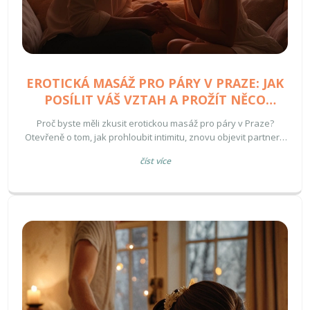
EROTICKÁ MASÁŽ PRO PÁRY V PRAZE: JAK
POSÍLIT VÁŠ VZTAH A PROŽÍT NĚCO
JEDINEČNÉHO
Proč byste měli zkusit erotickou masáž pro páry v Praze?
Otevřeně o tom, jak prohloubit intimitu, znovu objevit partnera
a užít si společný relax ve městě plném možností.
číst více