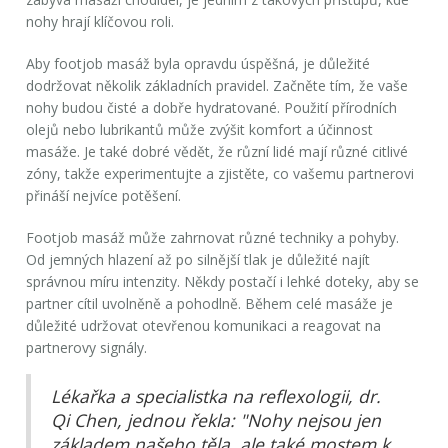
nohy hrají klíčovou roli.
Aby footjob masáž byla opravdu úspěšná, je důležité
dodržovat několik základních pravidel. Začněte tím, že vaše
nohy budou čisté a dobře hydratované. Použití přírodních
olejů nebo lubrikantů může zvýšit komfort a účinnost
masáže. Je také dobré vědět, že různí lidé mají různé citlivé
zóny, takže experimentujte a zjistěte, co vašemu partnerovi
přináší nejvíce potěšení.
Footjob masáž může zahrnovat různé techniky a pohyby.
Od jemných hlazení až po silnější tlak je důležité najít
správnou míru intenzity. Někdy postačí i lehké doteky, aby se
partner cítil uvolněně a pohodlně. Během celé masáže je
důležité udržovat otevřenou komunikaci a reagovat na
partnerovy signály.
Lékařka a specialistka na reflexologii, dr.
Qi Chen, jednou řekla: "Nohy nejsou jen
základem našeho těla, ale také mostem k