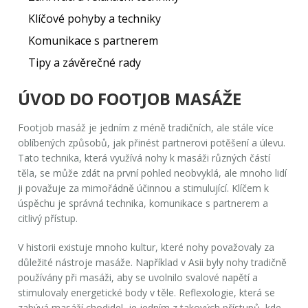
Klíčové pohyby a techniky
Komunikace s partnerem
Tipy a závěrečné rady
ÚVOD DO FOOTJOB MASÁŽE
Footjob masáž je jedním z méně tradičních, ale stále více
oblíbených způsobů, jak přinést partnerovi potěšení a úlevu.
Tato technika, která využívá nohy k masáži různých částí
těla, se může zdát na první pohled neobvyklá, ale mnoho lidí
ji považuje za mimořádně účinnou a stimulující. Klíčem k
úspěchu je správná technika, komunikace s partnerem a
citlivý přístup.
V historii existuje mnoho kultur, které nohy považovaly za
důležité nástroje masáže. Například v Asii byly nohy tradičně
používány při masáži, aby se uvolnilo svalové napětí a
stimulovaly energetické body v těle. Reflexologie, která se
zabývá masáží chodidel, je jedním z takových přístupů, kde