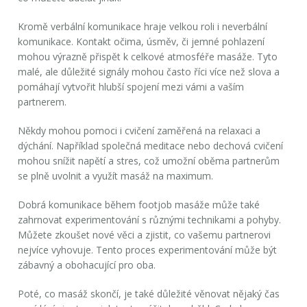
Kromě verbální komunikace hraje velkou roli i neverbální
komunikace. Kontakt očima, úsměv, či jemné pohlazení
mohou výrazně přispět k celkové atmosféře masáže. Tyto
malé, ale důležité signály mohou často říci více než slova a
pomáhají vytvořit hlubší spojení mezi vámi a vaším
partnerem.
Někdy mohou pomoci i cvičení zaměřená na relaxaci a
dýchání. Například společná meditace nebo dechová cvičení
mohou snížit napětí a stres, což umožní oběma partnerům
se plně uvolnit a využít masáž na maximum.
Dobrá komunikace během footjob masáže může také
zahrnovat experimentování s různými technikami a pohyby.
Můžete zkoušet nové věci a zjistit, co vašemu partnerovi
nejvíce vyhovuje. Tento proces experimentování může být
zábavný a obohacující pro oba.
Poté, co masáž skončí, je také důležité věnovat nějaký čas