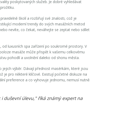
kvality poskytovaných služeb. Je dobré vyhledávat
prožitku.
videlně školí a rozšiřují své znalosti, což je
estilující moderní trendy do svých masážních metod
 nebo nevíte, co čekat, neváhejte se zeptat nebo sdílet
t, od luxusních spa zařízení po soukromé prostory. V
i a poloze masáže může přispět k vašemu celkovému
vrstvu pohodlí a uvolnění daleko od shonu města.
o jejich výběr. Dávají přednost masérkám, které jsou
ž je pro některé klíčové. Existují početné diskuze na
duální preference a co vyhovuje jednomu, nemusí nutně
ak i duševní úlevu," říká známý expert na