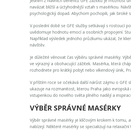
Jedním z hlavních benefitů
GFE
zážitků je možnost un
navázat bližší a úctyhodnější vztah s masérkou. Návště
psychologický dopad. Abychom pochopili, jak široké 
V poslední době se
GFE
služby setkávají s rostoucí po
uvědomuje hodnotu emocí a osobních propojení. Studi
Například výsledek jednoho průzkumu ukázal, že klient
návštěv.
Je důležité věnovat čas výběru správné masérky. Vý
ve výrazný a obohacující zážitek. Masérka, která c
rozhodnete pro krátký pobyt nebo víkendový únik, P
V příštím roce se očekává další nárůst zájmu o
GFE
sl
ukazuje na rozmanitost, kterou Praha jako evropská m
vstupenkou do nového světa plného nadějí a inspirac
VÝBĚR SPRÁVNÉ MASÉRKY
Výběr
správné masérky
je klíčovým krokem k tomu, aby
nabízejí. Některé masérky se specializují na relaxač