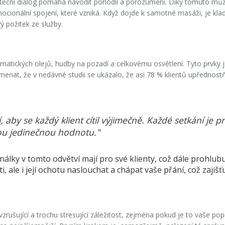
áteční dialog pomáhá navodit pohodlí a porozumění. Díky tomuto mů
 emocionální spojení, které vzniká. Když dojde k samotné masáži, je klad
 požitek ze služby.
matických olejů, hudby na pozadí a celkovému osvětlení. Tyto prvky 
menat, že v nedávné studii se ukázalo, že asi 78 % klientů upřednost
, aby se každý klient cítil výjimečně. Každé setkání je pr
ou jedinečnou hodnotu."
nálky v tomto odvětví mají pro své klienty, což dále prohlub
 ale i její ochotu naslouchat a chápat vaše přání, což zajiš
zrušující a trochu stresující záležitost, zejména pokud je to vaše po