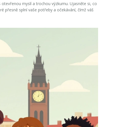
otevřenou myslí a trochou výzkumu. Ujasněte si, co
eré přesně splní vaše potřeby a očekávání, čímž váš