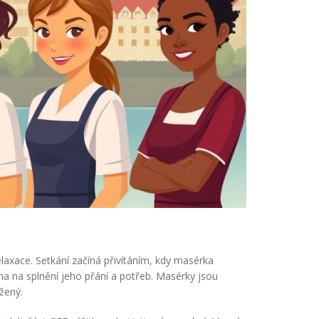
relaxace. Setkání začíná přivítáním, kdy masérka
řena na splnění jeho přání a potřeb. Masérky jsou
žený.