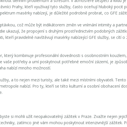
iknout denním problémům a stresům. V atmosféře bezpečí a klidu je
vníci Prahy, kteří využívají tyto služby, často oceňují hluboký pocit př
spektrum masérky nabízejí, je důležité podrobně probrat, co
GFE
zážit
ptávkou, což může být indikátorem změn ve vnímání intimity a partners
e ukazují, že propojení s druhými prostřednictvím podobných zážitků
i, kteří pravidelně navštěvují masérky nabízející
GFE
služby, se cítí 
běr, který kombinuje profesionální dovednosti s osobnostním kouzl
hápe vaše potřeby a umí poskytnout potřebné emoční zázemí, je způs
raha nabízí mnoho možností.
užby, a to nejen mezi turisty, ale také mezi místními obyvateli. Tent
etropole nabízí. Pro ty, kteří se této kulturní a osobní obohacení do
e.
ste si mohli užít neopakovatelný zážitek v Praze. Zvažte nejen jejich
ní techniky, zatímco jiné vám mohou poskytnout intenzivnější zážitek