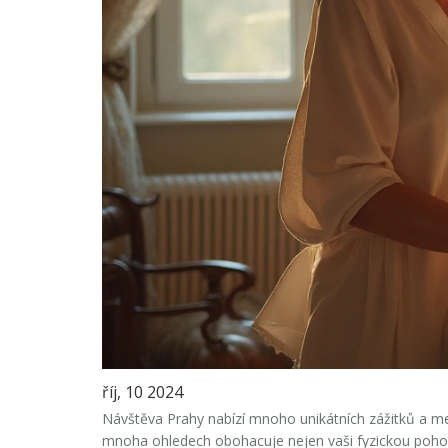
říj, 10 2024
Návštěva Prahy nabízí mnoho unikátních zážitků a mez
mnoha ohledech obohacuje nejen vaši fyzickou pohodu