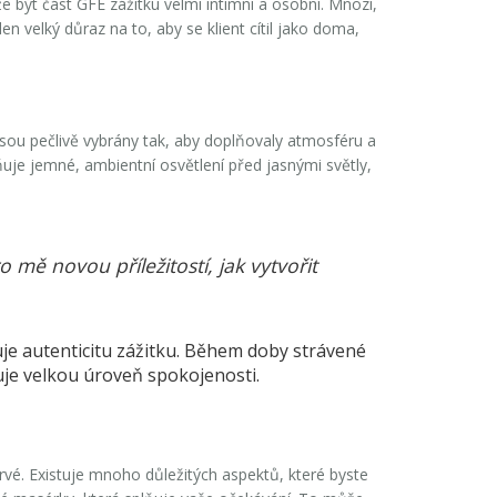
že být část
GFE
zážitku velmi intimní a osobní. Mnozí,
en velký důraz na to, aby se klient cítil jako doma,
jsou pečlivě vybrány tak, aby doplňovaly atmosféru a
ňuje jemné, ambientní osvětlení před jasnými světly,
o mě novou příležitostí, jak vytvořit
uje autenticitu zážitku. Během doby strávené
ťuje velkou úroveň spokojenosti.
prvé. Existuje mnoho důležitých aspektů, které byste