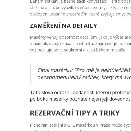
Během setkání je běžné začít konverzací. Tento poč
kteří tuto službu využili, oceňují nejen fyzické, ale i
obklopen luxusním prostředím, které zvyšuje smyslový
ZAMĚŘENÍ NA DETAILY
Masérky věnují pozornost detailům, jako je výběr aro
maximalizovaly relaxaci a intimitu. Zajímavé je pozna
což posiluje pocit soukromí a klidu během masáže.
Cituji masérku: "Pro mě je nejdůležitější
nezapomenutelný zážitek, který má sv
Tato slova odrážejí oddanost, kterou profesio
po boku masérky poznáte nejen její dovednosti,
REZERVAČNÍ TIPY A TRIKY
Plánování setkání s
GFE masérkou
v
Praze
může být v