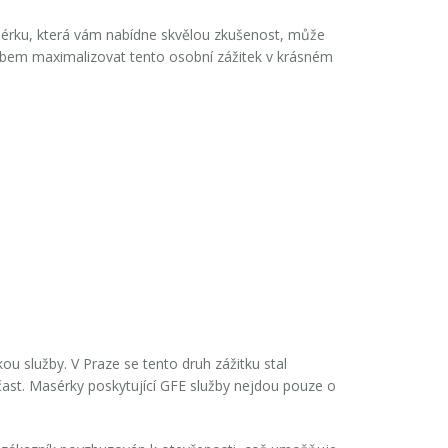
asérku, která vám nabídne skvělou zkušenost, může
sobem maximalizovat tento osobní zážitek v krásném
u služby. V Praze se tento druh zážitku stal
čast. Masérky poskytující
GFE
služby nejdou pouze o