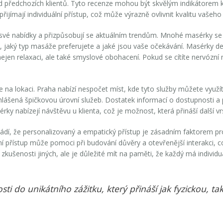
 od předchozích klientů. Tyto recenze mohou být skvělým indikátorem 
řijímají individuální přístup, což může výrazně ovlivnit kvalitu vašeho 
 své nabídky a přizpůsobují se aktuálním trendům. Mnohé masérky se pra
to, jaký typ masáže preferujete a jaké jsou vaše očekávání. Masérky d
í nejen relaxaci, ale také smyslové obohacení. Pokud se cítíte nervózní
e na lokaci. Praha nabízí nespočet míst, kde tyto služby můžete využí
vyhlášená špičkovou úrovní služeb. Dostatek informací o dostupnost
ky nabízejí návštěvu u klienta, což je možnost, která přináší další 
vádí, že personalizovaný a empatický přístup je zásadním faktorem pr
í přístup může pomoci při budování důvěry a otevřenější interakci, co
 zkušenosti jiných, ale je důležité mít na paměti, že každý má indivi
sti do unikátního zážitku, který přináší jak fyzickou, t