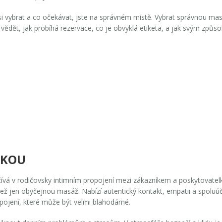
k si vybrat a co očekávat, jste na správném místě. Vybrat správnou m
 vědět, jak probíhá rezervace, co je obvyklá etiketa, a jak svým způ
RKOU
ívá v rodičovsky intimním propojení mezi zákazníkem a poskytovatelko
 než jen obyčejnou masáž. Nabízí autentický kontakt, empatii a spoluú
spojení, které může být velmi blahodárné.