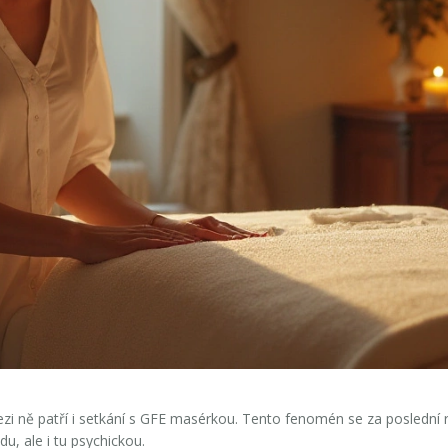
i ně patří i setkání s GFE masérkou. Tento fenomén se za poslední rok
, ale i tu psychickou.