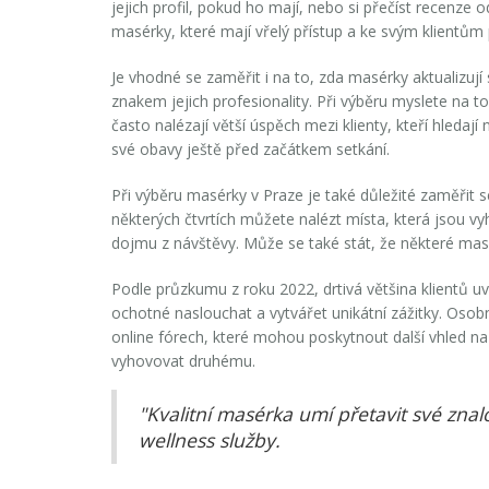
jejich profil, pokud ho mají, nebo si přečíst recenze
masérky, které mají vřelý přístup a ke svým klientům p
Je vhodné se zaměřit i na to, zda masérky aktualizují
znakem jejich profesionality. Při výběru myslete na 
často nalézají větší úspěch mezi klienty, kteří hledaj
své obavy ještě před začátkem setkání.
Při výběru
masérky v Praze
je také důležité zaměřit s
některých čtvrtích můžete nalézt místa, která jsou 
dojmu z návštěvy. Může se také stát, že některé masér
Podle průzkumu z roku 2022, drtivá většina klientů u
ochotné naslouchat a vytvářet unikátní zážitky. Osobn
online fórech, které mohou poskytnout další vhled na
vyhovovat druhému.
"Kvalitní masérka umí přetavit své znalo
wellness služby.