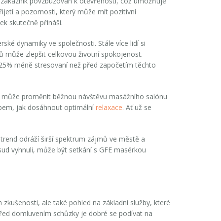
 zákazník povzbuzován k otevřenosti, což umožňuje
ijetí a pozornosti, který může mít pozitivní
ek skutečně přináší.
ké dynamiky ve společnosti. Stále více lidí si
 může zlepšit celkovou životní spokojenost.
o 25% méně stresovaní než před započetím těchto
em, může proměnit běžnou návštěvu masážního salónu
obem, jak dosáhnout optimální
relaxace
. Ať už se
o trend odráží širší spektrum zájmů ve městě a
sud vyhnuli, může být setkání s
GFE
masérkou
 zkušenosti, ale také pohled na základní služby, které
. Před domluvením schůzky je dobré se podívat na