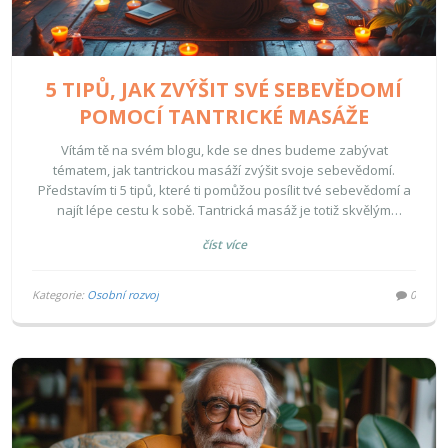
5 TIPŮ, JAK ZVÝŠIT SVÉ SEBEVĚDOMÍ
POMOCÍ TANTRICKÉ MASÁŽE
Vítám tě na svém blogu, kde se dnes budeme zabývat
tématem, jak tantrickou masáží zvýšit svoje sebevědomí.
Představím ti 5 tipů, které ti pomůžou posílit tvé sebevědomí a
najít lépe cestu k sobě. Tantrická masáž je totiž skvělým
nástrojem pro vlastní rozvoj a já tě naučím, jak ji využít ve tvůj
číst více
prospěch! Připoj se ke mně a objev nové možnosti, jak na sobě
pracovat.
Kategorie:
Osobní rozvoj
0