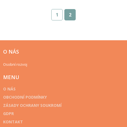
1
2
O NÁS
Osobní rozvoj
MENU
O NÁS
OBCHODNÍ PODMÍNKY
ZÁSADY OCHRANY SOUKROMÍ
GDPR
KONTAKT