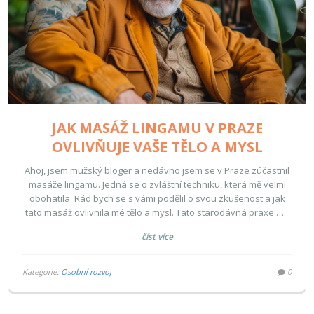
JAK MASÁŽ LINGAMU V PRAZE
OVLIVŇUJE VAŠE TĚLO A MYSL
Ahoj, jsem mužský bloger a nedávno jsem se v Praze zúčastnil
masáže lingamu. Jedná se o zvláštní techniku, která mě velmi
obohatila. Rád bych se s vámi podělil o svou zkušenost a jak
tato masáž ovlivnila mé tělo a mysl. Tato starodávná praxe mě
naučila nový způsob vnímání svého těla a smyslnosti. Navíc mi
číst více
poskytla hluboký duševní a tělesný prospěch. Je to zkušenost,
kterou rozhodně doporučuji!
Kategorie:
Osobní rozvoj
0