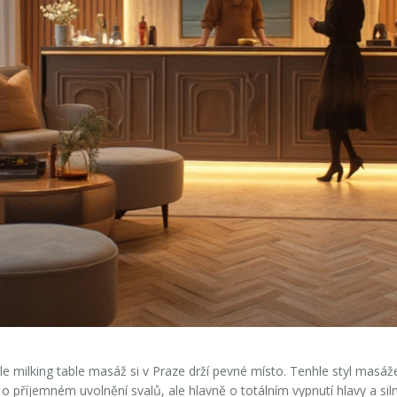
e milking table masáž si v Praze drží pevné místo. Tenhle styl masáže 
n o příjemném uvolnění svalů, ale hlavně o totálním vypnutí hlavy a sil