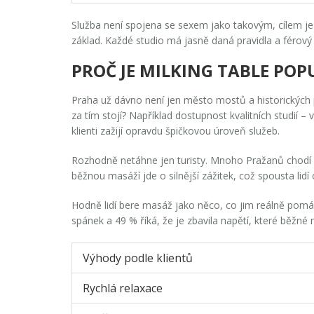
Služba není spojena se sexem jako takovým, cílem je 
základ. Každé studio má jasně daná pravidla a férový 
PROČ JE MILKING TABLE POP
Praha už dávno není jen město mostů a historických 
za tím stojí? Například dostupnost kvalitních studií –
klienti zažijí opravdu špičkovou úroveň služeb.
Rozhodně netáhne jen turisty. Mnoho Pražanů chodí n
běžnou masáží jde o silnější zážitek, což spousta lid
Hodně lidí bere masáž jako něco, co jim reálně pomáh
spánek a 49 % říká, že je zbavila napětí, které běžné
Výhody podle klientů
Rychlá relaxace