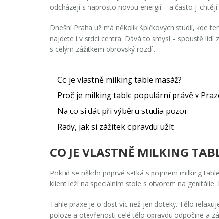
odcházejí s naprosto novou energií – a často ji chtějí
Dnešní Praha už má několik špičkových studií, kde t
najdete i v srdci centra. Dává to smysl – spoustě lidí
s celým zážitkem obrovský rozdíl.
Co je vlastně milking table masáž?
Proč je milking table populární právě v Praz
Na co si dát při výběru studia pozor
Rady, jak si zážitek opravdu užít
CO JE VLASTNĚ MILKING TAB
Pokud se někdo poprvé setká s pojmem
milking tab
klient leží na speciálním stole s otvorem na genitáli
Tahle praxe je o dost víc než jen doteky. Tělo relaxuj
poloze a otevřenosti celé tělo opravdu odpočine a zár