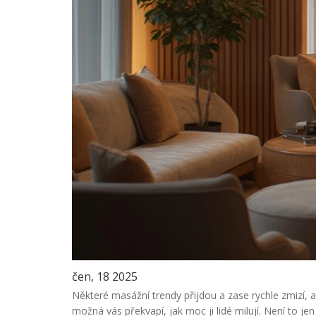
čen, 18 2025
Některé masážní trendy přijdou a zase rychle zmizí, al
možná vás překvapí, jak moc ji lidé milují. Není to je