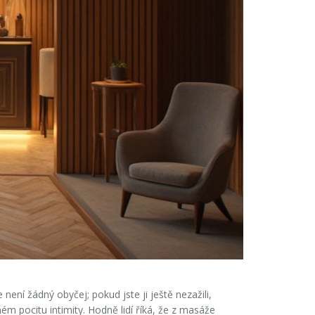
není žádný obyčej; pokud jste ji ještě nezažili,
ném pocitu intimity. Hodně lidí říká, že z masáže