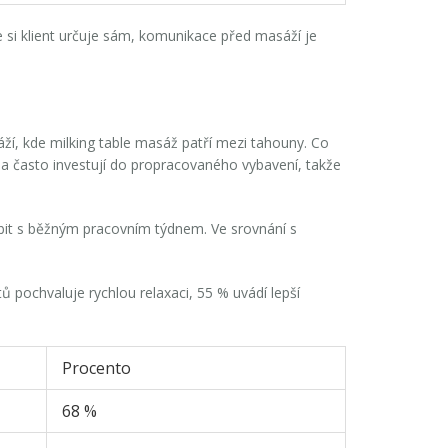
 si klient určuje sám, komunikace před masáží je
áží, kde
milking table masáž
patří mezi tahouny. Co
udia často investují do propracovaného vybavení, takže
ubit s běžným pracovním týdnem. Ve srovnání s
 pochvaluje rychlou relaxaci, 55 % uvádí lepší
Procento
68 %