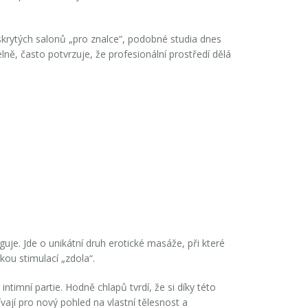
skrytých salonů „pro znalce“, podobné studia dnes
lně, často potvrzuje, že profesionální prostředí dělá
guje. Jde o unikátní druh erotické masáže, při které
kou stimulací „zdola“.
ntimní partie. Hodně chlapů tvrdí, že si díky této
ají pro nový pohled na vlastní tělesnost a