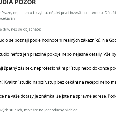
TUDIA POZOR
 Praze, nejde jen o to vybrat nějaký první inzerát na internetu. Důleži
 očekávání.
ě dřív, než se objednáte:
udio se poznají podle hodnocení reálných zákazníků. Na Google
udio nefotí jen prázdné pokoje nebo nejasné detaily. Vše b
 špatný zážitek, neprofesionální přístup nebo dokonce podv
 Kvalitní studio nabízí vstup bez čekání na recepci nebo m
ce na vaše dotazy je známka, že jste na správné adrese. P
žských studiích, mrkněte na jednoduchý přehled: