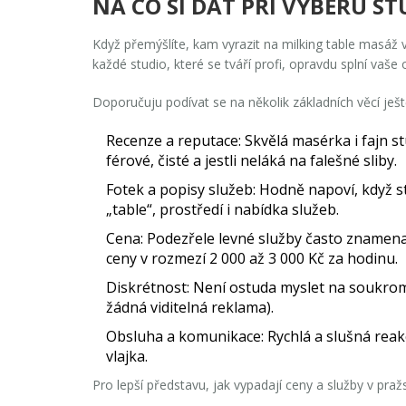
NA CO SI DÁT PŘI VÝBĚRU S
Když přemýšlíte, kam vyrazit na
milking table masáž
v
každé studio, které se tváří profi, opravdu splní vaše
Doporučuju podívat se na několik základních věcí ješt
Recenze a reputace:
Skvělá masérka i fajn st
férové, čisté a jestli neláká na falešné sliby.
Fotek a popisy služeb:
Hodně napoví, když st
„table“, prostředí i nabídka služeb.
Cena:
Podezřele levné služby často znamenají
ceny v rozmezí 2 000 až 3 000 Kč za hodinu.
Diskrétnost:
Není ostuda myslet na soukromí.
žádná viditelná reklama).
Obsluha a komunikace:
Rychlá a slušná reak
vlajka.
Pro lepší představu, jak vypadají ceny a služby v pra