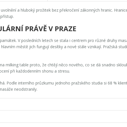
uvolnění a hluboký prožitek bez překročení zákonných hranic. Hranice
přístup.
ULÁRNÍ PRÁVĚ V PRAZE
památek. V posledních letech se stala i centrem pro různé druhy mas
 v hlavním městě jich fungují desítky a nové stále vznikají. Pražská st
a milking table proto, že chtějí něco nového, co se dá snadno sklo
í ocení při každodenním shonu a stresu.
á. Podle interního průzkumu jednoho pražského studia si 68 % klientů
 masáže neodstranily.