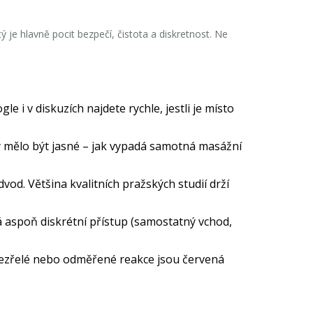
tý je hlavně pocit bezpečí, čistota a diskretnost. Ne
 i v diskuzích najdete rychle, jestli je místo
y mělo být jasné – jak vypadá samotná masážní
od. Většina kvalitních pražských studií drží
á aspoň diskrétní přístup (samostatný vchod,
odezřelé nebo odměřené reakce jsou červená