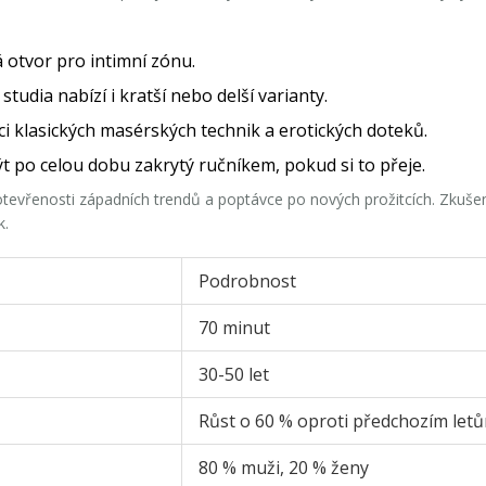
 otvor pro intimní zónu.
tudia nabízí i kratší nebo delší varianty.
ci klasických masérských technik a erotických doteků.
t po celou dobu zakrytý ručníkem, pokud si to přeje.
otevřenosti západních trendů a poptávce po nových prožitcích. Zkušen
k.
Podrobnost
70 minut
30-50 let
Růst o 60 % oproti předchozím let
80 % muži, 20 % ženy