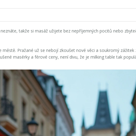
neznáte, takže si masáž užijete bez nepříjemných pocitů nebo zbytečn
e městě. Pražané už se nebojí zkoušet nové věci a soukromý zážitek 
šené masérky a férové ceny, není divu, že je milking table tak populá