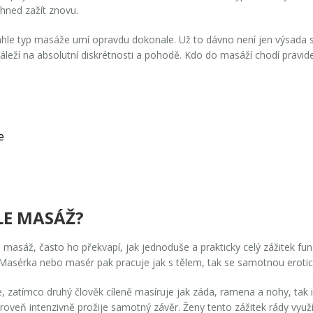
 hned zažít znovu.
enhle typ masáže umí opravdu dokonale. Už to dávno není jen výsada 
 záleží na absolutní diskrétnosti a pohodě. Kdo do masáží chodí pravide
e
LE MASÁŽ?
le masáž
, často ho překvapí, jak jednoduše a prakticky celý zážitek fun
e. Masérka nebo masér pak pracuje jak s tělem, tak se samotnou erotic
e, zatímco druhý člověk cíleně masíruje jak záda, ramena a nohy, tak i i
oveň intenzivně prožije samotný závěr. Ženy tento zážitek rády využív