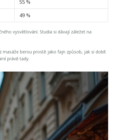
55 %
49 %
ého vysvětlování. Studia si dávají záležet na
z masáže berou prostě jako fajn způsob, jak si dobít
rní právě tady.