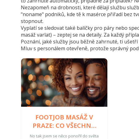
to zahrnuté automaticky, případně za příplatek? Někd
Nezapomeň na drobnosti, které dělají službu služb
"noname" podniků, kde tě k masérce přiřadí bez tvo
stopnout.
Vyplatí se sledovat také balíčky pro páry nebo spec
masáž varlat) – zeptej se na detaily. Za každý přípl
Poznání, jaké služby jsou běžně zahrnuté, ti ušetří
Mluv s personálem otevřeně, protože správný podnik
FOOTJOB MASÁŽ V
PRAZE: CO VŠECHNO
ZAHRNUJE?
No tak jsem se něco ponořil do světa