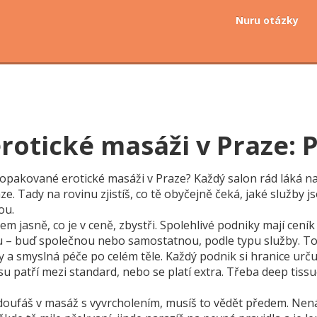
Nuru otázky
erotické masáži v Praze: 
 opakované erotické masáži v Praze? Každý salon rád láká na
fráze. Tady na rovinu zjistíš, co tě obyčejně čeká, jaké služ
ou.
em jasně, co je v ceně, zbystři. Spolehlivé podniky mají ceník 
u – buď společnou nebo samostatnou, podle typu služby. To 
 a smyslná péče po celém těle. Každý podnik si hranice určuje
 patří mezi standard, nebo se platí extra. Třeba deep tissu
fáš v masáž s vyvrcholením, musíš to vědět předem. Nenápa