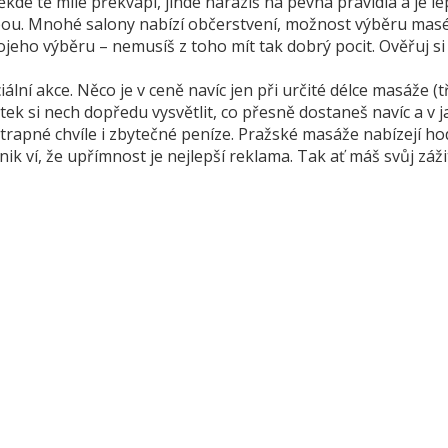
e tě mile překvapí, jinde narazíš na pevná pravidla a je lepší
ou. Mnohé salony nabízí občerstvení, možnost výběru masérk
jeho výběru – nemusíš z toho mít tak dobrý pocit. Ověřuj si 
iální akce. Něco je v ceně navíc jen při určité délce masáže 
atek si nech dopředu vysvětlit, co přesně dostaneš navíc a v j
 trapné chvíle i zbytečné peníze. Pražské masáže nabízejí ho
 ví, že upřímnost je nejlepší reklama. Tak ať máš svůj záži