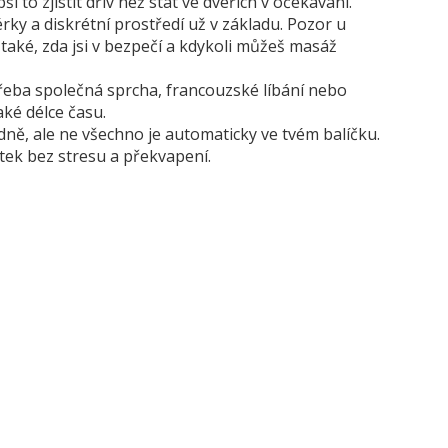
 to zjistit dřív než stát ve dveřích v očekávání.
y a diskrétní prostředí už v základu. Pozor u
také, zda jsi v bezpečí a kdykoli můžeš masáž
(třeba společná sprcha, francouzské líbání nebo
aké délce času.
dně, ale ne všechno je automaticky ve tvém balíčku.
tek bez stresu a překvapení.