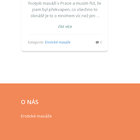
footjob masáží v Praze a musím říct, že
jsem byl překvapen, co všechno to
obnáší! Je to o mnohem víc než jen o
šikovných nožkách dámy, která vás
číst více
masíruje. Nejprve se můžete těšit na
relaxační koupel, která vás připraví na
to, co přijde. Poté vás čeká masáž
Kategorie:
Erotické masáže
0
nohou, která je kombinací různých
technik doteku, tlaku a tření. A věřte mi,
když vám říkám, že po tomhle zážitku
budete chodit po mracích!
O NÁS
Erotické masáže