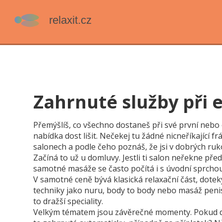
Zahrnuté služby při 
Přemýšlíš, co všechno dostaneš při své první nebo
nabídka dost lišit. Nečekej tu žádné nicneříkající 
salonech a podle čeho poznáš, že jsi v dobrých ruk
Začíná to už u domluvy. Jestli ti salon neřekne před
samotné masáže se často počítá i s úvodní sprcho
V samotné ceně bývá klasická relaxační část, doteky
techniky jako nuru, body to body nebo masáž penisu
to dražší speciality.
Velkým tématem jsou závěrečné momenty. Pokud dou