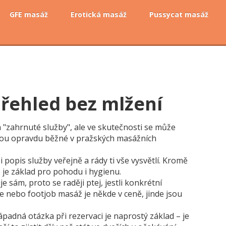
GFE masáž
Erotická masáž
Pussycat masáž
Přehled bez mlžení
 "zahrnuté služby", ale ve skutečnosti se může
by jsou opravdu běžné v pražských masážních
i popis služby veřejně a rády ti vše vysvětlí. Kromě
je základ pro pohodu i hygienu.
 sám, proto se raději ptej, jestli konkrétní
e nebo footjob masáž je někde v ceně, jinde jsou
dná otázka při rezervaci je naprostý základ – je