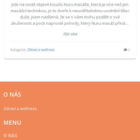
Jste na cestě objevit kouzlo Nuru masáže, která je více než jen
masážní technikou, je to dveře k neuvěřitelnému uvolnění těla i
duše. Jsem nadšená, že se s vámi mohu podělit o své
zkušenosti a pocit naprosté pohody, který Nuru masáž přináší.
Tato technika využívá speciální gel, abyste prozkoumali nové
číst více
světy smyslnosti a kontaktu s vlastním tělem. Přejete si ponořit
se do světa hluboké relaxace a erotické blízkosti? Pojďte se
mnou na cestu, kde se naučíte, jak vypustit napětí a získat
Kategorie:
Zdraví a wellness
0
nezapomenutelné zážitky.
O NÁS
Zdraví a wellness
MENU
O NÁS