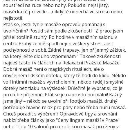
soustředí na ruce nebo nohy. Pokud si nejsi jistý,
masérka tě provede – nikdy tě nenechá ve stresu nebo
nejistotě.
Ptáš se, jestli tyhle masáže opravdu pomáhají s
uvolněním? Posuď sám podle zkušeností: "Z práce jsem
přišel totálně stuhlý. Po hodině v masážním salonu v
centru Prahy ze mě spadl nejen veškerý stres, ale i
pochybnosti o sobě. Žádné trapasy, jen příjemný zážitek,
na který ještě dlouho vzpomínám." Takové zkušenosti
najdeš často i v článcích na Relaxační Pražské Masáže.
Dobrá masáž není o magických rituálech, ale o
obyčejném lidském doteku, který tě hodí do klidu. Někdo
volí intimní masáž s vyvrcholením, někdo raději smyslné
doteky bez tlaku na výsledek. Důležité je vybrat si, co je
pro tebe příjemné. Ptát se je naprosto normální! Každý
jsme jiný – někdo se uvolní při footjob masáži, druhý
potřebuje hlavně relax pro páry nebo třeba nuru masáž.
Chceš poradit s výběrem? Opravdové tipy a srovnání
nabízí třeba články jako "Ceny lingam masáží v Praze"
nebo "Top 10 salonů pro erotickou masáž pro ženy v