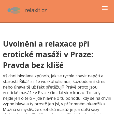
Přep
navi
Uvolnění a relaxace při
erotické masáži v Praze:
Pravda bez klišé
Všichni hledáme způsob, jak se rychle zbavit napětí a
starostí. Říkáš si, že workoholismus, každodenní stres
nebo únava tě už fakt přetěžují? Právě proto jsou
erotické masáže v Praze čím dál víc v kurzu. To tady
nejde jen o tělo – jde hlavně o tu pohodu, kdy se na chvíli
vypne hlava a ty prostě jen jsi, v přítomném okamžiku.
Možná si myslíš, že erotická masáž je jen další sexy