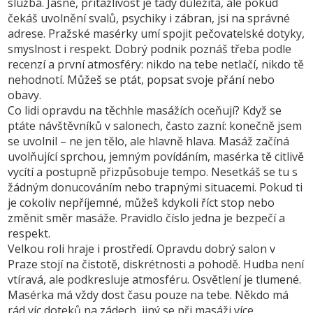
služba. Jasně, přitažlivost je tady důležitá, ale pokud
čekáš uvolnění svalů, psychiky i zábran, jsi na správné
adrese. Pražské masérky umí spojit pečovatelské dotyky,
smyslnost i respekt. Dobrý podnik poznáš třeba podle
recenzí a první atmosféry: nikdo na tebe netlačí, nikdo tě
nehodnotí. Můžeš se ptát, popsat svoje přání nebo
obavy.
Co lidi opravdu na těchhle masážích oceňují? Když se
ptáte návštěvníků v salonech, často zazní: konečně jsem
se uvolnil – ne jen tělo, ale hlavně hlava. Masáž začíná
uvolňující sprchou, jemným povídáním, masérka tě citlivě
vycítí a postupně přizpůsobuje tempo. Nesetkáš se tu s
žádným donucováním nebo trapnými situacemi. Pokud ti
je cokoliv nepříjemné, můžeš kdykoli říct stop nebo
změnit směr masáže. Pravidlo číslo jedna je bezpečí a
respekt.
Velkou roli hraje i prostředí. Opravdu dobrý salon v
Praze stojí na čistotě, diskrétnosti a pohodě. Hudba není
vtíravá, ale podkresluje atmosféru. Osvětlení je tlumené.
Masérka má vždy dost času pouze na tebe. Někdo má
rád víc doteků na zádech, jiný se při masáži více