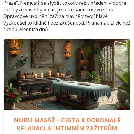
Praze". Nemusíš se stydět cokoliv řešit předem – dobré
salony a masérky počítají s otázkami i nervozitou.
Opravdové uvolnění začíná hlavně v tvojí hlavě.
Vyzkoušej to klidně i bez zkušenosti. Praha nabízí víc než
rutinu všedních dnů.
NURU MASÁŽ – CESTA K DOKONALÉ
RELAXACI A INTIMNÍM ZÁŽITKŮM