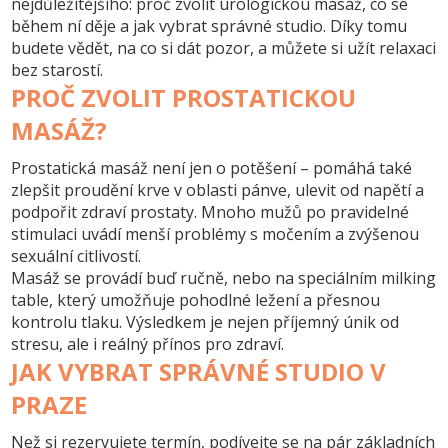
nejdůležitějšího: proč zvolit urologickou masáž, co se
během ní děje a jak vybrat správné studio. Díky tomu
budete vědět, na co si dát pozor, a můžete si užít relaxaci
bez starostí.
PROČ ZVOLIT PROSTATICKOU
MASÁŽ?
Prostatická masáž není jen o potěšení – pomáhá také
zlepšit proudění krve v oblasti pánve, ulevit od napětí a
podpořit zdraví prostaty. Mnoho mužů po pravidelné
stimulaci uvádí menší problémy s močením a zvýšenou
sexuální citlivostí.
Masáž se provádí buď ručně, nebo na speciálním milking
table, který umožňuje pohodlné ležení a přesnou
kontrolu tlaku. Výsledkem je nejen příjemný únik od
stresu, ale i reálný přínos pro zdraví.
JAK VYBRAT SPRÁVNÉ STUDIO V
PRAZE
Než si rezervujete termín, podívejte se na pár základních