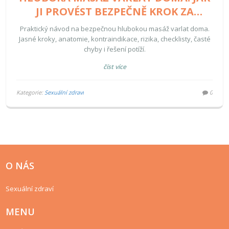
JI PROVÉST BEZPEČNĚ KROK ZA
KROKEM
Praktický návod na bezpečnou hlubokou masáž varlat doma.
Jasné kroky, anatomie, kontraindikace, rizika, checklisty, časté
chyby i řešení potíží.
číst více
Kategorie:
Sexuální zdraví
0
O NÁS
Sexuální zdraví
MENU