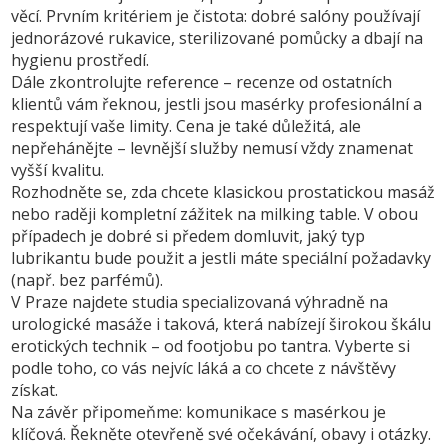
věcí. Prvním kritériem je čistota: dobré salóny používají
jednorázové rukavice, sterilizované pomůcky a dbají na
hygienu prostředí.
Dále zkontrolujte reference – recenze od ostatních
klientů vám řeknou, jestli jsou masérky profesionální a
respektují vaše limity. Cena je také důležitá, ale
nepřehánějte – levnější služby nemusí vždy znamenat
vyšší kvalitu.
Rozhodněte se, zda chcete klasickou prostatickou masáž
nebo raději kompletní zážitek na milking table. V obou
případech je dobré si předem domluvit, jaký typ
lubrikantu bude použit a jestli máte speciální požadavky
(např. bez parfémů).
V Praze najdete studia specializovaná výhradně na
urologické masáže i taková, která nabízejí širokou škálu
erotických technik – od footjobu po tantra. Vyberte si
podle toho, co vás nejvíc láká a co chcete z návštěvy
získat.
Na závěr připomeňme: komunikace s masérkou je
klíčová. Řekněte otevřeně své očekávání, obavy i otázky.