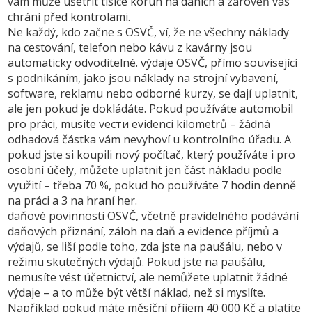
vám může ušetřit tisíce korun na daních a zároveň vás
chrání před kontrolami
.
Ne každý, kdo začne s OSVČ, ví, že ne všechny náklady
na cestování, telefon nebo kávu z kavárny jsou
automaticky odvoditelné.
výdaje OSVČ
,
přímo související
s podnikáním, jako jsou náklady na strojní vybavení,
software, reklamu nebo odborné kurzy
, se dají uplatnit,
ale jen pokud je dokládáte. Pokud používáte automobil
pro práci, musíte vести evidenci kilometrů – žádná
odhadová částka vám nevyhoví u kontrolního úřadu. A
pokud jste si koupili nový počítač, který používáte i pro
osobní účely, můžete uplatnit jen část nákladu podle
využití – třeba 70 %, pokud ho používáte 7 hodin denně
na práci a 3 na hraní her.
daňové povinnosti OSVČ
,
včetně pravidelného podávání
daňových přiznání, záloh na daň a evidence příjmů a
výdajů
, se liší podle toho, zda jste na paušálu, nebo v
režimu skutečných výdajů. Pokud jste na paušálu,
nemusíte vést účetnictví, ale nemůžete uplatnit žádné
výdaje – a to může být větší náklad, než si myslíte.
Například pokud máte měsíční příjem 40 000 Kč a platíte