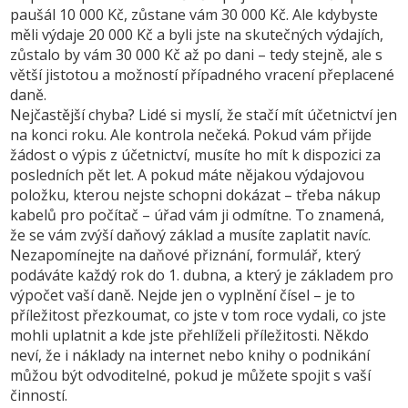
paušál 10 000 Kč, zůstane vám 30 000 Kč. Ale kdybyste
měli výdaje 20 000 Kč a byli jste na skutečných výdajích,
zůstalo by vám 30 000 Kč až po dani – tedy stejně, ale s
větší jistotou a možností případného vracení přeplacené
daně.
Nejčastější chyba? Lidé si myslí, že stačí mít účetnictví jen
na konci roku. Ale kontrola nečeká. Pokud vám přijde
žádost o výpis z účetnictví, musíte ho mít k dispozici za
posledních pět let. A pokud máte nějakou výdajovou
položku, kterou nejste schopni dokázat – třeba nákup
kabelů pro počítač – úřad vám ji odmítne. To znamená,
že se vám zvýší daňový základ a musíte zaplatit navíc.
Nezapomínejte na
daňové přiznání
,
formulář, který
podáváte každý rok do 1. dubna, a který je základem pro
výpočet vaší daně
. Nejde jen o vyplnění čísel – je to
příležitost přezkoumat, co jste v tom roce vydali, co jste
mohli uplatnit a kde jste přehlíželi příležitosti. Někdo
neví, že i náklady na internet nebo knihy o podnikání
můžou být odvoditelné, pokud je můžete spojit s vaší
činností.