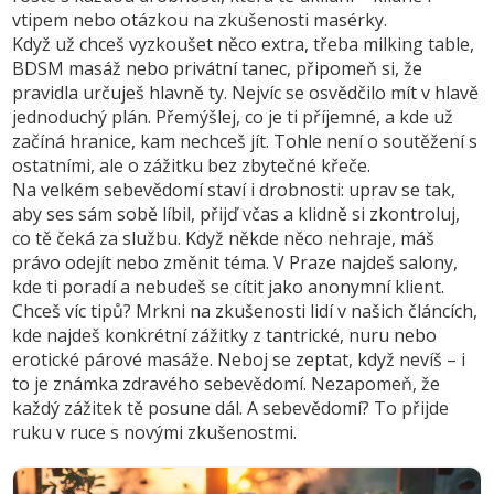
vtipem nebo otázkou na zkušenosti masérky.
Když už chceš vyzkoušet něco extra, třeba milking table,
BDSM masáž nebo privátní tanec, připomeň si, že
pravidla určuješ hlavně ty. Nejvíc se osvědčilo mít v hlavě
jednoduchý plán. Přemýšlej, co je ti příjemné, a kde už
začíná hranice, kam nechceš jít. Tohle není o soutěžení s
ostatními, ale o zážitku bez zbytečné křeče.
Na velkém sebevědomí staví i drobnosti: uprav se tak,
aby ses sám sobě líbil, přijď včas a klidně si zkontroluj,
co tě čeká za službu. Když někde něco nehraje, máš
právo odejít nebo změnit téma. V Praze najdeš salony,
kde ti poradí a nebudeš se cítit jako anonymní klient.
Chceš víc tipů? Mrkni na zkušenosti lidí v našich článcích,
kde najdeš konkrétní zážitky z tantrické, nuru nebo
erotické párové masáže. Neboj se zeptat, když nevíš – i
to je známka zdravého sebevědomí. Nezapomeň, že
každý zážitek tě posune dál. A sebevědomí? To přijde
ruku v ruce s novými zkušenostmi.