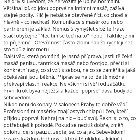
Nejdřív si uvědom, že nervozita je úplně normální.
Většina lidí, co jdou poprvé na intimní masáž, zažívá
stejné pocity. Klíč je nebát se otevřeně říct, co chceš a
hlavně – co nechceš. Komunikace s masérkou nebo
partnerem je základ. Nemusíš vymýšlet složité fráze.
Stačí obyčejné "Necítím se teď na to" nebo "Takhle je mi
to příjemné". Otevřenost často zlomí napětí rychleji než
sto tipů z internetu.
Další věc, která pomáhá, je jasná příprava. Jestli tě čeká
masáž penisu, tantrická masáž nebo footjob, přečti si
konkrétní rady, co si vzít s sebou, na co se zaměřit a jaká
očekávání jsou běžná. Připrav se na to, že tě možná
překvapí vlastní reakce. Ne všichni si věří od začátku.
První krok bývá nejtěžší a každé "poprvé" dává body do
sebevědomí.
Nikdo není dokonalý. V salonech Prahy to dobře vědí.
Profesionální masérky znají ostych chlapů i žen, kteří
přijdou poprvé. Nehraj na nic – buď svůj. Řekni si o to, co
potřebuješ k pohodě. Pokud se necítíš dobře, změň
polohu, dej si pauzu, zeptej se, co a jak. Sebevědomí
roste s každou drobností, která tě uklidní – klidně i