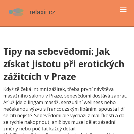
Přep
navi
Tipy na sebevědomí: Jak
získat jistotu při erotických
zážitcích v Praze
Když tě čeká intimní zážitek, třeba první návštěva
masážního salonu v Praze, sebevědomí dostává zabrat.
Ať už jde o lingam masáž, senzuální wellness nebo
nečekanou výzvu s francouzským líbáním, spousta lidí
se cítí nejistě. Sebevědomí ale vychází z maličkostí a dá
se rychle nakopnout, aniž bys musel dělat zásadní
změny nebo počítat každý detail.