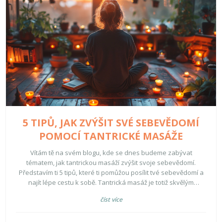
5 TIPŮ, JAK ZVÝŠIT SVÉ SEBEVĚDOMÍ
POMOCÍ TANTRICKÉ MASÁŽE
Vítám tě na svém blogu, kde se dnes budeme zabývat
tématem, jak tantrickou masáží zvýšit svoje sebevědomí.
Představím ti 5 tipů, které ti pomůžou posílit tvé sebevědomí a
najít lépe cestu k sobě. Tantrická masáž je totiž skvělým
nástrojem pro vlastní rozvoj a já tě naučím, jak ji využít ve tvůj
číst více
prospěch! Připoj se ke mně a objev nové možnosti, jak na sobě
pracovat.