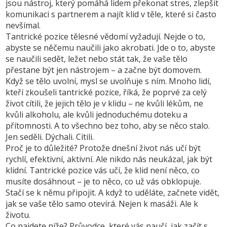
jsou nástroj, který pomáhá lidem překonat stres, zlepšit
komunikaci s partnerem a najít klid v těle, které si často
nevšímal.
Tantrické pozice
tělesné vědomí
vyžadují. Nejde o to,
abyste se něčemu naučili jako akrobati. Jde o to, abyste
se naučili sedět, ležet nebo stát tak, že vaše tělo
přestane být jen nástrojem – a začne být domovem.
Když se tělo uvolní, mysl se uvolňuje s ním. Mnoho lidí,
kteří zkoušeli tantrické pozice, říká, že poprvé za celý
život cítili, že jejich tělo je v klidu – ne kvůli lékům, ne
kvůli alkoholu, ale kvůli jednoduchému doteku a
přítomnosti. A to všechno bez toho, aby se něco stalo.
Jen seděli. Dýchali. Cítili.
Proč je to důležité? Protože dnešní život nás učí být
rychlí, efektivní, aktivní. Ale nikdo nás neukázal, jak být
klidní. Tantrické pozice vás učí, že klid není něco, co
musíte dosáhnout – je to něco, co už vás obklopuje.
Stačí se k němu připojit. A když to uděláte, začnete vidět,
jak se vaše tělo samo otevírá. Nejen k masáži. Ale k
životu.
Co najdete níže? Průvodce, které vás naučí, jak začít s