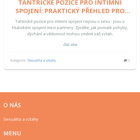
TANTRICKÉ POZICE PRO INTIMNÍ
SPOJENÍ: PRAKTICKÝ PŘEHLED PRO
PÁRY
Tantrické pozice pro intimní spojení nejsou o sexu - jsou o
hlubokém spojení mezi partnery. Zjistěte, jak pomalé pohyby,
dýchání a vědomost mohou změnit váš vztah.
číst více
Kategorie:
Sexualita a vztahy
0
O NÁS
Sexualita a vztahy
MENU