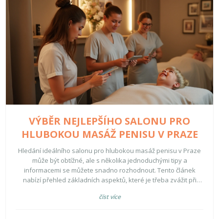
VÝBĚR NEJLEPŠÍHO SALONU PRO
HLUBOKOU MASÁŽ PENISU V PRAZE
Hledání ideálního salonu pro hlubokou masáž penisu v Praze
může být obtížné, ale s několika jednoduchými tipy a
informacemi se můžete snadno rozhodnout. Tento článek
nabízí přehled základních aspektů, které je třeba zvážit při
výběru vhodného masážního salonu. Důležitými faktory jsou
číst více
zkušenosti personálu, reference zákazníků, hygiena a
atmosféra salónu. Abychom vám usnadnili výběr, sdílíme i