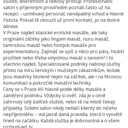
služeb, diskrétnost a celkový přístup. Profesionální
salon s příjemným prostředím poznáš často už na
recepci – usměvavý personál, nenápadný vchod a hlavně
čistota. Pokud tě okouzlí už první kontakt, jsi na dobré
adrese.
V Praze najdeš klasické erotické masáže, ale taky
originální zážitky jako lingam masáž, nuru masáž,
tantrickou masáž nebo footjob masáže pro
experimentátory. Zajímáš se spíš o něco pro páry, hlubší
prožitek nebo třeba smyslnou masáž s tancem? I to
všechno najdeš. Specializované podniky nabízejí služby
přímo na míru ženským i mužským zákazníkům, leckde
jsou masérky školené nejen na zážitek, ale i na férovou
komunikaci a pokročilé masážní techniky.
Ceny se v Praze liší hlavně podle délky masáže a
zaměření podniku. Vždycky si ověř, zda je v ceně
zahrnutý celý balíček služeb, nebo tě na místě čekají
příplatky. Solidní salon nikdy netlačí klienty do ničeho
nepříjemného – má jasně daná pravidla, která ti vysvětlí
hned na začátku. Každá služba je dobrovolná a o všem
rozhoduješ ty.