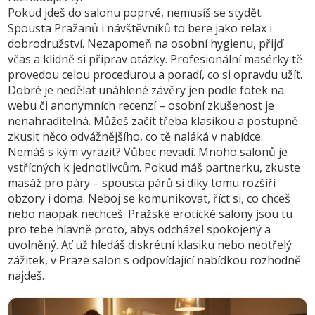
Pokud jdeš do salonu poprvé, nemusíš se stydět.
Spousta Pražanů i návštěvníků to bere jako relax i
dobrodružství. Nezapomeň na osobní hygienu, přijď
včas a klidně si připrav otázky. Profesionální masérky tě
provedou celou procedurou a poradí, co si opravdu užít.
Dobré je nedělat unáhlené závěry jen podle fotek na
webu či anonymních recenzí – osobní zkušenost je
nenahraditelná. Můžeš začít třeba klasikou a postupně
zkusit něco odvážnějšího, co tě naláká v nabídce.
Nemáš s kým vyrazit? Vůbec nevadí. Mnoho salonů je
vstřícných k jednotlivcům. Pokud máš partnerku, zkuste
masáž pro páry – spousta párů si díky tomu rozšíří
obzory i doma. Neboj se komunikovat, říct si, co chceš
nebo naopak nechceš. Pražské erotické salony jsou tu
pro tebe hlavně proto, abys odcházel spokojený a
uvolněný. Ať už hledáš diskrétní klasiku nebo neotřelý
zážitek, v Praze salon s odpovídající nabídkou rozhodně
najdeš.