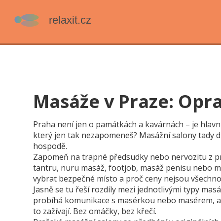
Masáže v Praze: Oprav
Praha není jen o památkách a kavárnách – je hlavně
který jen tak nezapomeneš? Masážní salony tady děl
hospodě.
Zapomeň na trapné předsudky nebo nervozitu z prv
tantru, nuru masáž, footjob, masáž penisu nebo mož
vybrat bezpečné místo a proč ceny nejsou všechno
Jasně se tu řeší rozdíly mezi jednotlivými typy masá
probíhá komunikace s masérkou nebo masérem, a jes
to zažívají. Bez omáčky, bez křečí.