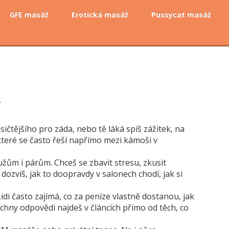
GFE masáž
Erotická masáž
Pussycat masáž
y
čtějšího pro záda, nebo tě láká spíš zážitek, na
které se často řeší napřímo mezi kámoši v
ům i párům. Chceš se zbavit stresu, zkusit
zvíš, jak to doopravdy v salonech chodí, jak si
Lidi často zajímá, co za peníze vlastně dostanou, jak
chny odpovědi najdeš v článcích přímo od těch, co