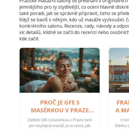
Pražské masážní salony se předhání v originálních
jemnějšího pro ty stydlivější, co ocení hlavně disk
také poradí, jak se správně připravit, čeho se pře
Když se bavíš s někým, kdo už masáže vyzkoušel, ča
konkrétního salonu. Recenze, rady, návody a odpově
víc detailů, klidně se začti do recenzí nebo osobn
kde začít.
PROČ JE GFE S
FRA
MASÉRKOU V PRAZE
A MA
KLÍČEM K LEPŠÍMU
D
Zážitek GFE s masérkou v Praze není
V to
ŽIVOTU?
jen obyčejná masáž. Je to cesta, jak
článku 