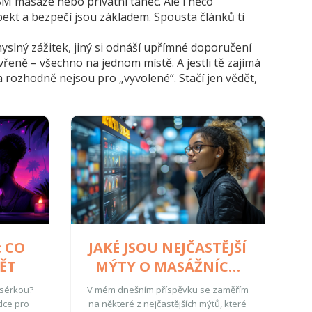
M masáže nebo privátní tanec. Ale i něco
spekt a bezpečí jsou základem. Spousta článků ti
yslný zážitek, jiný si odnáší upřímné doporučení
řeně – všechno na jednom místě. A jestli tě zajímá
a rozhodně nejsou pro „vyvolené“. Stačí jen vědět,
: CO
JAKÉ JSOU NEJČASTĚJŠÍ
ĚT
MÝTY O MASÁŽNÍCH
EROTICKÝCH
asérkou?
V mém dnešním příspěvku se zaměřím
STROJCÍCH
dce pro
na některé z nejčastějších mýtů, které