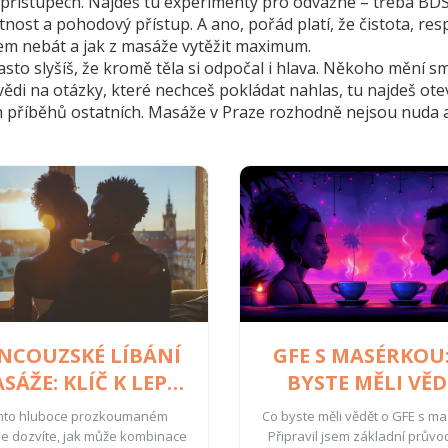
 přístupech. Najdeš tu experimenty pro odvážné – třeba BDS
rétnost a pohodový přístup. A ano, pořád platí, že čistota, re
dem nebát a jak z masáže vytěžit maximum.
sto slyšíš, že kromě těla si odpočal i hlava. Někoho mění sm
di na otázky, které nechceš pokládat nahlas, tu najdeš otev
ích příběhů ostatních. Masáže v Praze rozhodně nejsou nuda 
NCOUZSKÉ LÍBÁNÍ
GFE S MASÉRKOU
SÁŽE: KLÍČ K LEPŠÍ
BYSTE MĚLI VĚD
UŠEVNÍ POHODĚ
mto hluboce prozkoumaném
Co byste měli vědět o GFE s m
se dozvíte, jak může kombinace
Připravil jsem základní průvo