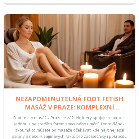
vaše masáž bude nezapomenutelná.
NEZAPOMENUTELNÁ FOOT FETISH
MASÁŽ V PRAZE: KOMPLEXNÍ
PRŮVODCE
Foot fetish masáž v Praze je zážitek, který spojuje relaxaci s
jednou z nejstarších forem smyslného umění. Tento článek
zkoumá co můžete od masáže očekávat, kde najít nejlepší
salony a několik zajímavých faktů pro začátečníky i pokročilé.