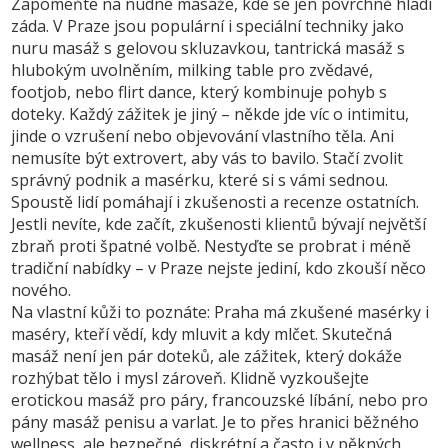
Zapomeňte na nudné masáže, kde se jen povrchně hladí
záda. V Praze jsou populární i speciální techniky jako
nuru masáž s gelovou skluzavkou, tantrická masáž s
hlubokým uvolněním, milking table pro zvědavé,
footjob, nebo flirt dance, který kombinuje pohyb s
doteky. Každý zážitek je jiný – někde jde víc o intimitu,
jinde o vzrušení nebo objevování vlastního těla. Ani
nemusíte být extrovert, aby vás to bavilo. Stačí zvolit
správný podnik a masérku, které si s vámi sednou.
Spoustě lidí pomáhají i zkušenosti a recenze ostatních.
Jestli nevíte, kde začít, zkušenosti klientů bývají největší
zbraň proti špatné volbě. Nestyďte se probrat i méně
tradiční nabídky – v Praze nejste jediní, kdo zkouší něco
nového.
Na vlastní kůži to poznáte: Praha má zkušené masérky i
maséry, kteří vědí, kdy mluvit a kdy mlčet. Skutečná
masáž není jen pár doteků, ale zážitek, který dokáže
rozhýbat tělo i mysl zároveň. Klidně vyzkoušejte
erotickou masáž pro páry, francouzské líbání, nebo pro
pány masáž penisu a varlat. Je to přes hranici běžného
wellness, ale bezpečné, diskrétní a často i v pěkných