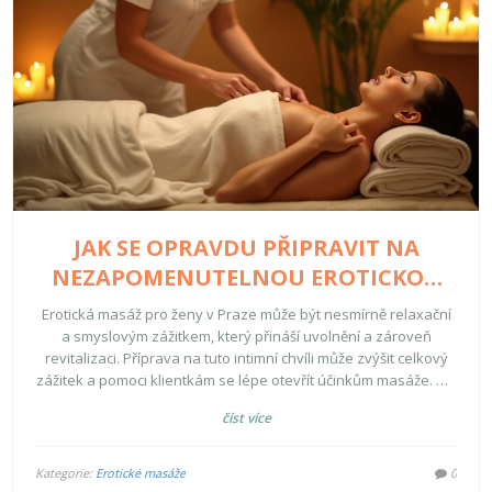
JAK SE OPRAVDU PŘIPRAVIT NA
NEZAPOMENUTELNOU EROTICKOU
MASÁŽ V PRAZE
Erotická masáž pro ženy v Praze může být nesmírně relaxační
a smyslovým zážitkem, který přináší uvolnění a zároveň
revitalizaci. Příprava na tuto intimní chvíli může zvýšit celkový
zážitek a pomoci klientkám se lépe otevřít účinkům masáže. Od
výběru správného studia přes vytvoření pohodlné atmosféry
číst více
až po duševní přípravu – každý aspekt hraje svou roli. Naučte
se, jak vytvořit ideální podmínky pro maximální prožitek a
jakých věcí se vyvarovat, abyste si užily každou minutu tohoto
Kategorie:
Erotické masáže
0
speciálního času. Získejte užitečné tipy a rady, které zajistí, že