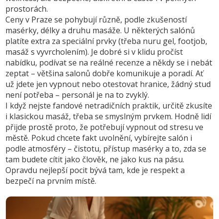
prostorách.
Ceny v Praze se pohybují různě, podle zkušeností
masérky, délky a druhu masáže. U některých salónů
platíte extra za speciální prvky (třeba nuru gel, footjob,
masáž s vyvrcholením). Je dobré si v klidu pročíst
nabídku, podívat se na reálné recenze a někdy se i nebát
zeptat – většina salonů dobře komunikuje a poradí. Ať
už jdete jen vypnout nebo otestovat hranice, žádný stud
není potřeba – personál je na to zvyklý.
I když nejste fandové netradičních praktik, určitě zkusíte
i klasickou masáž, třeba se smyslným prvkem. Hodně lidí
přijde prostě proto, že potřebují vypnout od stresu ve
městě. Pokud chcete fakt uvolnění, vybírejte salón i
podle atmosféry – čistotu, přístup masérky a to, zda se
tam budete cítit jako člověk, ne jako kus na pásu.
Opravdu nejlepší pocit bývá tam, kde je respekt a
bezpečí na prvním místě.