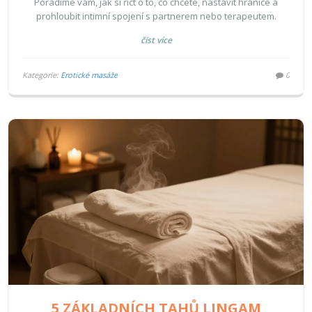
Poradíme vám, jak si říct o to, co chcete, nastavit hranice a
prohloubit intimní spojení s partnerem nebo terapeutem.
číst více
Kategorie:
Erotické masáže
0
5 ZÁKLADNÍCH TAHŮ LINGAM