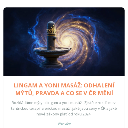
LINGAM A YONI MASÁŽ: ODHALENÍ
MÝTŮ, PRAVDA A CO SE V ČR MĚNÍ
Rozkládáme mýty o lingam a yoni masáži. Zjistěte rozdíl mezi
tantrickou terapií a erickou masáží, jaké jsou ceny v ČR a jaké
nové zákony platí od roku 2024.
číst více