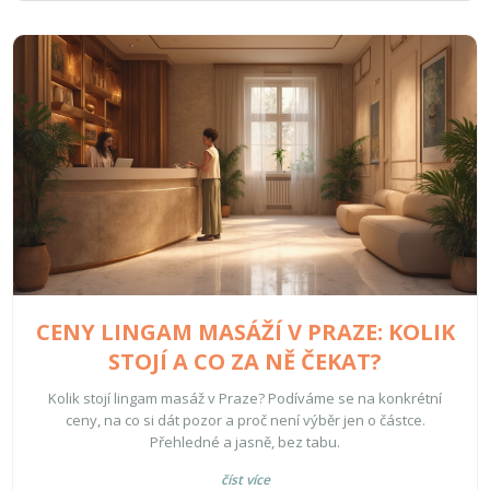
CENY LINGAM MASÁŽÍ V PRAZE: KOLIK
STOJÍ A CO ZA NĚ ČEKAT?
Kolik stojí lingam masáž v Praze? Podíváme se na konkrétní
ceny, na co si dát pozor a proč není výběr jen o částce.
Přehledné a jasně, bez tabu.
číst více