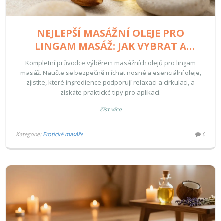
NEJLEPŠÍ MASÁŽNÍ OLEJE PRO
LINGAM MASÁŽ: JAK VYBRAT A
BEZPEČNĚ POUŽÍVAT
Kompletní průvodce výběrem masážních olejů pro lingam
masáž. Naučte se bezpečně míchat nosné a esenciální oleje,
zjistíte, které ingredience podporují relaxaci a cirkulaci, a
získáte praktické tipy pro aplikaci.
číst více
Kategorie:
Erotické masáže
0