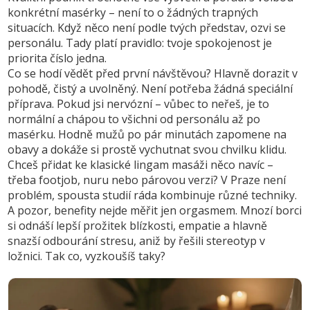
konkrétní masérky – není to o žádných trapných
situacích. Když něco není podle tvých představ, ozvi se
personálu. Tady platí pravidlo: tvoje spokojenost je
priorita číslo jedna.
Co se hodí vědět před první návštěvou? Hlavně dorazit v
pohodě, čistý a uvolněný. Není potřeba žádná speciální
příprava. Pokud jsi nervózní – vůbec to neřeš, je to
normální a chápou to všichni od personálu až po
masérku. Hodně mužů po pár minutách zapomene na
obavy a dokáže si prostě vychutnat svou chvilku klidu.
Chceš přidat ke klasické lingam masáži něco navíc –
třeba footjob, nuru nebo párovou verzi? V Praze není
problém, spousta studií ráda kombinuje různé techniky.
A pozor, benefity nejde měřit jen orgasmem. Mnozí borci
si odnáší lepší prožitek blízkosti, empatie a hlavně
snazší odbourání stresu, aniž by řešili stereotyp v
ložnici. Tak co, vyzkoušíš taky?