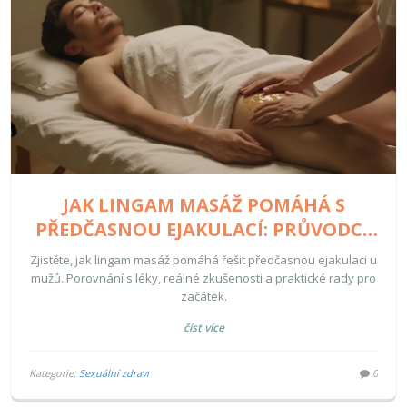
JAK LINGAM MASÁŽ POMÁHÁ S
PŘEDČASNOU EJAKULACÍ: PRŮVODCE
PRO MUŽE
Zjistěte, jak lingam masáž pomáhá řešit předčasnou ejakulaci u
mužů. Porovnání s léky, reálné zkušenosti a praktické rady pro
začátek.
číst více
Kategorie:
Sexuální zdraví
0