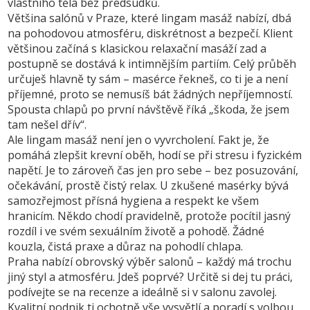
vlastního těla bez předsudků.
Většina salónů v Praze, které lingam masáž nabízí, dbá
na pohodovou atmosféru, diskrétnost a bezpečí. Klient
většinou začíná s klasickou relaxační masáží zad a
postupně se dostává k intimnějším partiím. Celý průběh
určuješ hlavně ty sám – masérce řekneš, co ti je a není
příjemné, proto se nemusíš bát žádných nepříjemností.
Spousta chlapů po první návštěvě říká „škoda, že jsem
tam nešel dřív“.
Ale lingam masáž není jen o vyvrcholení. Fakt je, že
pomáhá zlepšit krevní oběh, hodí se při stresu i fyzickém
napětí. Je to zároveň čas jen pro sebe – bez posuzování,
očekávání, prostě čistý relax. U zkušené masérky bývá
samozřejmost přísná hygiena a respekt ke všem
hranicím. Někdo chodí pravidelně, protože pocítil jasný
rozdíl i ve svém sexuálním životě a pohodě. Žádné
kouzla, čistá praxe a důraz na pohodlí chlapa.
Praha nabízí obrovský výběr salonů – každý má trochu
jiný styl a atmosféru. Jdeš poprvé? Určitě si dej tu práci,
podívejte se na recenze a ideálně si v salonu zavolej.
Kvalitní podnik ti ochotně vše vysvětlí a poradí s volbou