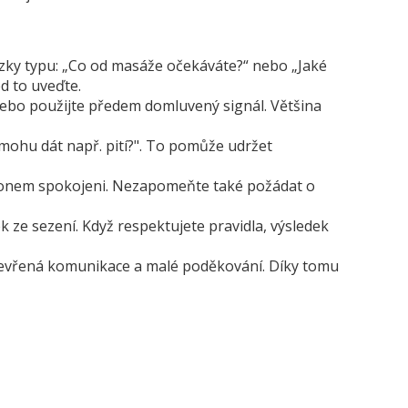
ázky typu: „Co od masáže očekáváte?“ nebo „Jaké
d to uveďte.
nebo použijte předem domluvený signál. Většina
 mohu dát např. pití?". To pomůže udržet
výkonem spokojeni. Nezapomeňte také požádat o
k ze sezení. Když respektujete pravidla, výsledek
 otevřená komunikace a malé poděkování. Díky tomu