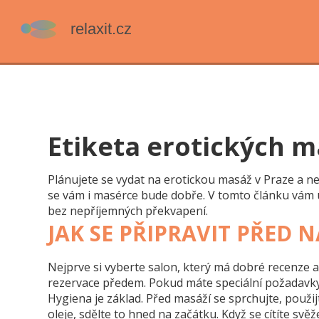
Etiketa erotických m
Plánujete se vydat na erotickou masáž v Praze a neví
se vám i masérce bude dobře. V tomto článku vám uk
bez nepříjemných překvapení.
JAK SE PŘIPRAVIT PŘED 
Nejprve si vyberte salon, který má dobré recenze a 
rezervace předem. Pokud máte speciální požadavky (
Hygiena je základ. Před masáží se sprchujte, použij
oleje, sdělte to hned na začátku. Když se cítíte svě