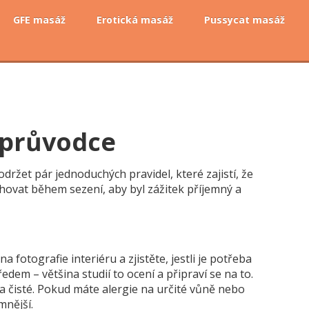
GFE masáž
Erotická masáž
Pussycat masáž
ý průvodce
održet pár jednoduchých pravidel, které zajistí, že
chovat během sezení, aby byl zážitek příjemný a
fotografie interiéru a zjistěte, jestli je potřeba
dem – většina studií to ocení a připraví se na to.
é a čisté. Pokud máte alergie na určité vůně nebo
mnější.