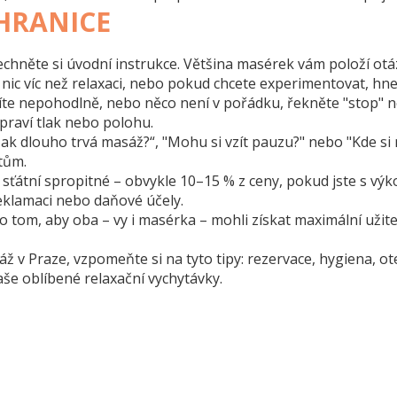
 HRANICE
lechněte si úvodní instrukce. Většina masérek vám položí ot
 nic víc než relaxaci, nebo pokud chcete experimentovat, hne
íte nepohodlně, nebo něco není v pořádku, řekněte "stop" 
praví tlak nebo polohu.
Jak dlouho trvá masáž?“, "Mohu si vzít pauzu?" nebo "Kde si
tům.
 sťátní spropitné – obvykle 10–15 % z ceny, pokud jste s 
reklamaci nebo daňové účely.
 o tom, aby oba – vy i masérka – mohli získat maximální užite
áž v Praze, vzpomeňte si na tyto tipy: rezervace, hygiena,
še oblíbené relaxační vychytávky.