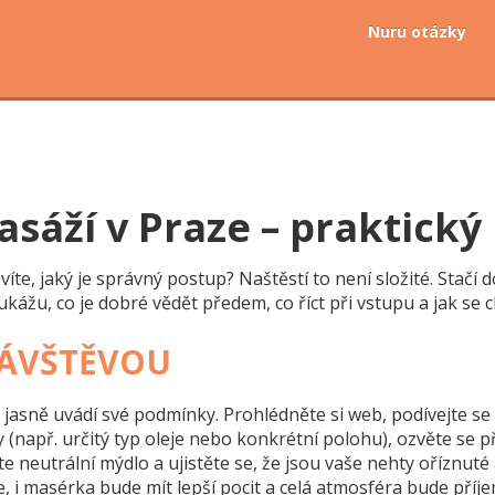
Nuru otázky
asáží v Praze – praktick
te, jaký je správný postup? Naštěstí to není složité. Stačí d
ážu, co je dobré vědět předem, co říct při vstupu a jak se 
NÁVŠTĚVOU
jasně uvádí své podmínky. Prohlédněte si web, podívejte se na 
např. určitý typ oleje nebo konkrétní polohu), ozvěte se pře
te neutrální mýdlo a ujistěte se, že jsou vaše nehty oříznut
že, i masérka bude mít lepší pocit a celá atmosféra bude příje