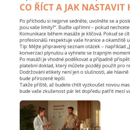
CO ŘÍCT A JAK NASTAVIT
Po příchodu si nejprve sedněte, uvolněte se a pos
jsou vaše limity?“. Buďte upřímní – pokud nechcete
Komunikace během masáže je klíčová. Pokud se cít
profesionálů respektuje vaše hranice a okamžitě u
Tip: Mějte připravený seznam otázek – například „
konverzaci plynulou a vyhnete se trapným momen
Po masáži je vhodné poděkovat a případně přispět
platební doklad, který můžete později použít pro 
Dodržování etikety není jen o slušnosti, ale hlavně
bude přirozeně lepší.
Takže příště, až budete chtít vyzkoušet novou mas
bude vaše zkušenost pár let dopředu patřit mezi va