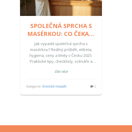
SPOLEČNÁ SPRCHA S
MASÉRKOU: CO ČEKAT,
ETIKETA A HYGIENA
Jak vypadá společná sprcha s
(2025)
masérkou? Reálný průběh, etiketa,
hygiena, ceny a limity v Česku 2025.
Praktické tipy, checklisty, scénáře a
mini-FAQ.
číst více
Kategorie:
Erotické masáže
0