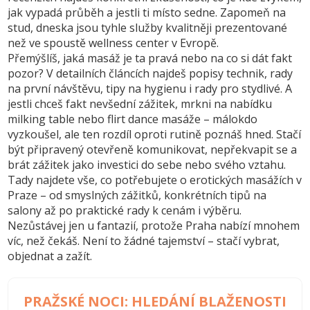
jak vypadá průběh a jestli ti místo sedne. Zapomeň na
stud, dneska jsou tyhle služby kvalitněji prezentované
než ve spoustě wellness center v Evropě.
Přemýšlíš, jaká masáž je ta pravá nebo na co si dát fakt
pozor? V detailních článcích najdeš popisy technik, rady
na první návštěvu, tipy na hygienu i rady pro stydlivé. A
jestli chceš fakt nevšední zážitek, mrkni na nabídku
milking table nebo flirt dance masáže – málokdo
vyzkoušel, ale ten rozdíl oproti rutině poznáš hned. Stačí
být připravený otevřeně komunikovat, nepřekvapit se a
brát zážitek jako investici do sebe nebo svého vztahu.
Tady najdete vše, co potřebujete o erotických masážích v
Praze – od smyslných zážitků, konkrétních tipů na
salony až po praktické rady k cenám i výběru.
Nezůstávej jen u fantazií, protože Praha nabízí mnohem
víc, než čekáš. Není to žádné tajemství – stačí vybrat,
objednat a zažít.
PRAŽSKÉ NOCI: HLEDÁNÍ BLAŽENOSTI