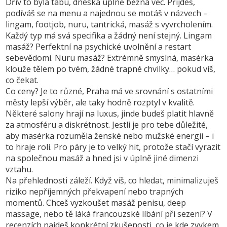
Dřív to byla tabu, dneska úplně běžná věc. Přijdeš,
podíváš se na menu a najednou se motáš v názvech –
lingam, footjob, nuru, tantrická, masáž s vyvrcholením.
Každý typ má svá specifika a žádný není stejný. Lingam
masáž? Perfektní na psychické uvolnění a restart
sebevědomí. Nuru masáž? Extrémně smyslná, masérka
klouže tělem po tvém, žádné trapné chvilky… pokud víš,
co čekat.
Co ceny? Je to různé, Praha má ve srovnání s ostatními
městy lepší výběr, ale taky hodně rozptyl v kvalitě.
Některé salony hrají na luxus, jinde budeš platit hlavně
za atmosféru a diskrétnost. Jestli je pro tebe důležité,
aby masérka rozuměla ženské nebo mužské energii – i
to hraje roli. Pro páry je to velký hit, protože stačí vyrazit
na společnou masáž a hned jsi v úplně jiné dimenzi
vztahu.
Na přehlednosti záleží. Když víš, co hledat, minimalizuješ
riziko nepříjemných překvapení nebo trapných
momentů. Chceš vyzkoušet masáž penisu, deep
massage, nebo tě láká francouzské líbání při sezení? V
recenzích najdeš konkrétní zkušenosti, co je kde zvykem,