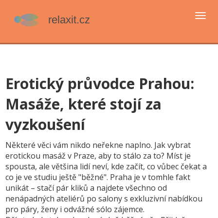
Přep
navi
Erotický průvodce Prahou:
Masáže, které stojí za
vyzkoušení
Některé věci vám nikdo neřekne naplno. Jak vybrat
erotickou masáž v Praze, aby to stálo za to? Míst je
spousta, ale většina lidí neví, kde začít, co vůbec čekat a
co je ve studiu ještě "běžné". Praha je v tomhle fakt
unikát – stačí pár kliků a najdete všechno od
nenápadných ateliérů po salony s exkluzivní nabídkou
pro páry, ženy i odvážné sólo zájemce.