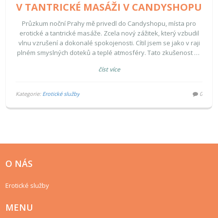
V TANTRICKÉ MASÁŽI V CANDYSHOPU
Průzkum noční Prahy mě privedl do Candyshopu, místa pro
erotické a tantrické masáže. Zcela nový zážitek, který vzbudil
vlnu vzrušení a dokonalé spokojenosti. Cítil jsem se jako v raji
plném smyslných doteků a teplé atmosféry. Tato zkušenost mi
otevřela nový svět intimního uvolnění v srdci Prahy. Určitě
číst více
doporučuji vyzkoušet každému, kdo chce v Praze zažít něco
mimořádného.
Kategorie:
Erotické služby
0
O NÁS
Erotické služby
MENU