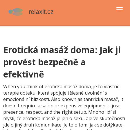
Přep
navi
Erotická masáž doma: Jak ji
provést bezpečně a
efektivně
When you think of
erotická masáž doma
,
je to vlastně
terapie doteku, která spojuje tělesné uvolnění s
emocionální blízkostí
. Also known as
tantrická masáž
, it
doesn't require a salon or expensive equipment—just
presence, respect, and the right setup.
Mnoho lidí si
myslí, že erotická masáž je jen o sexu, ale ve skutečnosti
jde o jiný druh komunikace. Je to o tom, jak se dotýkáte,