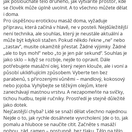
jak posloucháte tělo druhého, jak vytváříte prostor, kde
se člověk může úplně uvolnit. A to všechno můžete dělat
i doma.
Pro úspěšnou
erotickou masáž doma
,
vyžaduje
přípravu, která začíná v hlavě, ne v posteli
.
Nejdůležitější
není technika, ale
souhlas
,
který je neustále aktuální a
může být kdykoli stažen
.
Pokud někdo řekne „ne“ nebo
„zastav“, musíte okamžitě přestat. Žádné výjimky. Žádné
„ale to bys mohl“ nebo „to je jen pár sekund“. Souhlas je
jako sklo – když se rozbije, nejde to opravit. Dále
potřebujete
masážní olej
,
který nejen klouže, ale i voní a
působí uklidňujícím způsobem
.
Vyberte ten bez
parabenů, s přirozenými vůněmi – mandlový, kokosový
nebo jojoba. Vyhýbejte se těžkým olejům, které
zanechávají mastnou vrstvu. A nezapomeňte na svíčky,
tichou hudbu, teplé ručníky. Prostředí je stejně důležité
jako dotek.
Nejčastější chyba? Lidé se snaží dělat všechno najednou.
Nejde o to, jak rychle dosáhnete vyvrcholení. Jde o to, jak
pomalu a hluboce se naučíte cítit. Začněte s masáží
nohou, zád, ramen – postupně, bez tlaku. Tělo na tělo