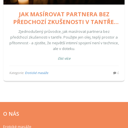
JAK MASÍROVAT PARTNERA BEZ
PŘEDCHOZÍ ZKUŠENOSTI V TANTŘE:
PRAKTICKÝ PRŮVODCE PRO
Zjednodušený průvodce, jak masírovat partnera bez
ZAČÁTEČNÍKY
předchozí zkušenosti v tantře. Použijte jen olej, teplý prostor a
přítomnost - a zjistíte, že největší intimní spojení není v technice,
ale v doteku.
číst více
Kategorie:
Erotické masáže
0
O NÁS
Erotické masáže