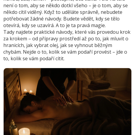
není o tom, aby se někdo dotkl všeho – je o tom, aby se
někdo cítil viděný. Když to uděláte správně, nebudete
potřebovat žádné návody. Budete vědět, kdy se tělo
otevírá, kdy se uzavírá. A to je ta pravá magie.
Tady najdete praktické návody, které vás provedou krok
za krokem – od přípravy prostředí až po to, jak mluvit o
hranicích, jak vybrat olej, jak se vyhnout běžným
chybám. Nejde o to, kolik se vám podaří provést – jde o
to, kolik se vám podaří cítit.