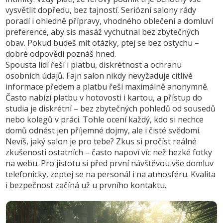
vysvětlit dopředu, bez tajností. Seriózní salony rády
poradí i ohledně přípravy, vhodného oblečení a domluví
preference, aby sis masáž vychutnal bez zbytečných
obav. Pokud budeš mít otázky, ptej se bez ostychu –
dobré odpovědi poznáš hned.
Spousta lidí řeší i platbu, diskrétnost a ochranu
osobních údajů. Fajn salon nikdy nevyžaduje citlivé
informace předem a platbu řeší maximálně anonymně.
Často nabízí platbu v hotovosti i kartou, a přístup do
studia je diskrétní – bez zbytečných pohledů od sousedů
nebo kolegů v práci. Tohle ocení každý, kdo si nechce
domů odnést jen příjemné dojmy, ale i čisté svědomí.
Nevíš, jaký salon je pro tebe? Zkus si pročíst reálné
zkušenosti ostatních – často napoví víc než hezké fotky
na webu. Pro jistotu si před první návštěvou vše domluv
telefonicky, zeptej se na personál i na atmosféru. Kvalita
i bezpečnost začíná už u prvního kontaktu.