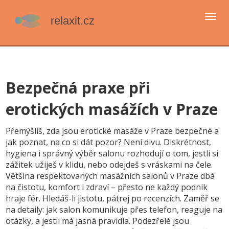
Přep
navi
Bezpečná praxe při
erotických masážích v Praze
Přemýšlíš, zda jsou erotické masáže v Praze bezpečné a
jak poznat, na co si dát pozor? Není divu. Diskrétnost,
hygiena i správný výběr salonu rozhodují o tom, jestli si
zážitek užiješ v klidu, nebo odejdeš s vráskami na čele.
Většina respektovaných masážních salonů v Praze dbá
na čistotu, komfort i zdraví – přesto ne každý podnik
hraje fér. Hledáš-li jistotu, pátrej po recenzích. Zaměř se
na detaily: jak salon komunikuje přes telefon, reaguje na
otázky, a jestli má jasná pravidla. Podezřelé jsou