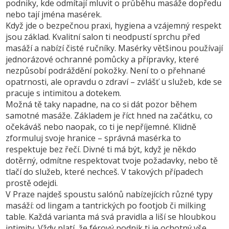
podniky, kde odmítají mluvit o průběhu masáže dopředu
nebo tají jména masérek.
Když jde o bezpečnou praxi, hygiena a vzájemný respekt
jsou základ. Kvalitní salon ti neodpustí sprchu před
masáží a nabízí čisté ručníky. Masérky většinou používají
jednorázové ochranné pomůcky a přípravky, které
nezpůsobí podráždění pokožky. Není to o přehnané
opatrnosti, ale opravdu o zdraví – zvlášť u služeb, kde se
pracuje s intimitou a dotekem.
Možná tě taky napadne, na co si dát pozor během
samotné masáže. Základem je říct hned na začátku, co
očekáváš nebo naopak, co ti je nepříjemné. Klidně
zformuluj svoje hranice – správná masérka to
respektuje bez řečí. Divné ti má být, když je někdo
dotěrný, odmítne respektovat tvoje požadavky, nebo tě
tlačí do služeb, které nechceš. V takových případech
prostě odejdi.
V Praze najdeš spoustu salónů nabízejících různé typy
masáží: od lingam a tantrických po footjob či milking
table. Každá varianta má svá pravidla a liší se hloubkou
intimity. Vždy platí, že férový podnik ti je ochotný vše