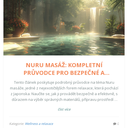
NURU MASÁŽ: KOMPLETNÍ
PRŮVODCE PRO BEZPEČNÉ A
EFEKTIVNÍ PROVEDENÍ
Tento článek poskytuje podrobný průvodce na téma Nuru
masáže, jedné z nejexotičtějších forem relaxace, která pochází
z Japonska. Naučíte se, jak ji provádět bezpečně a efektivně, s
důrazem na výběr správných materiálů, přípravu prostředí a
techniky masáže. Také se dozvíte o výhodách a potenciálních
číst více
rizicích spojených s Nuru masáží, což vám umožní naplno si
tuto jedinečnou praxi užít.
Kategorie:
Wellness a relaxace
0