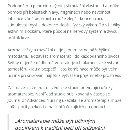
Podobně má peprmintový olej stimulační vlastnosti a může
pomoci při bolestech hlavy, migrénách nebo nevolnosti.
Inhalace vůně peprmintu může zlepšit koncentraci,
stimulovat mysl a dokonce zlepšit fyzický výkon. To vše díky
aktivním složkám, které působí na nervový systém a zvyšují
průtok krve.
Aroma svíčky
a masážní oleje jsou mezi nejběžnějšími
metodami, jak zavést aromaterapii do každodenního života.
Svíčky nejenže nádherně voní, ale jejich plamen také vytváří
atmosféru klidu a bezpečí. Tato kombinace může být velmi
účinná při snižování napětí a vytváření příjemného prostředí.
Zajímavé je, že existují vědecké studie potvrzující účinky
aromaterapie. Například studie publikovaná v časopise
Journal of Advanced Nursing ukázala, že aromaterapie může
snížit pocity úzkosti u pacientů čekajících na operaci.
„Aromaterapie může být účinným
doplňkem k tradiční péči při snižování