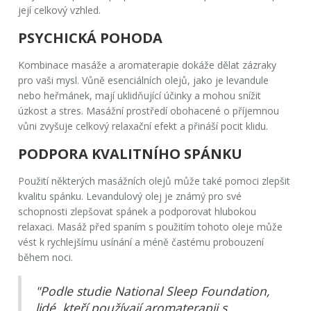
její celkový vzhled.
PSYCHICKÁ POHODA
Kombinace masáže a aromaterapie dokáže dělat zázraky
pro vaši mysl. Vůně esenciálních olejů, jako je levandule
nebo heřmánek, mají uklidňující účinky a mohou snížit
úzkost a stres. Masážní prostředí obohacené o příjemnou
vůni zvyšuje celkový relaxační efekt a přináší pocit klidu.
PODPORA KVALITNÍHO SPÁNKU
Použití některých masážních olejů může také pomoci zlepšit
kvalitu spánku. Levandulový olej je známý pro své
schopnosti zlepšovat spánek a podporovat hlubokou
relaxaci. Masáž před spaním s použitím tohoto oleje může
vést k rychlejšímu usínání a méně častému probouzení
během noci.
"Podle studie National Sleep Foundation,
lidé, kteří používají aromaterapii s