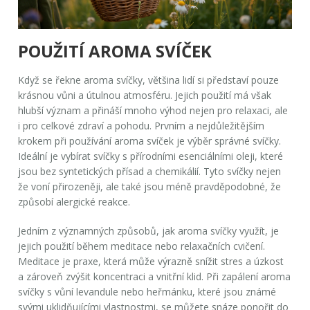
POUŽITÍ AROMA SVÍČEK
Když se řekne
aroma svíčky
, většina lidí si představí pouze
krásnou vůni a útulnou atmosféru. Jejich použití má však
hlubší význam a přináší mnoho výhod nejen pro relaxaci, ale
i pro celkové zdraví a pohodu. Prvním a nejdůležitějším
krokem při používání aroma svíček je výběr správné svíčky.
Ideální je vybírat svíčky s přírodními esenciálními oleji, které
jsou bez syntetických přísad a chemikálií. Tyto svíčky nejen
že voní přirozeněji, ale také jsou méně pravděpodobné, že
způsobí alergické reakce.
Jedním z významných způsobů, jak aroma svíčky využít, je
jejich použití během meditace nebo relaxačních cvičení.
Meditace je praxe, která může výrazně snížit stres a úzkost
a zároveň zvýšit koncentraci a vnitřní klid. Při zapálení aroma
svíčky s vůní levandule nebo heřmánku, které jsou známé
svými uklidňujícími vlastnostmi, se můžete snáze ponořit do