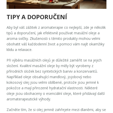
TIPY A DOPORUČENÍ
Aby byl váš zážitek z aromaterapie co nejlepší, zde je několik
tipů a doporučení, jak efektivně používat
masážní oleje
a
aroma svíčky
. Zkušenosti s těmito produkty mohou velmi
obohatit váš každodenní život a pomoci vám najít okamžiky
klidu a relaxace.
Při výběru
masážních olejů
je důležité zaměřit se na jejich
složení. Kvalitní masážní oleje by měly být vyrobeny z
přírodních složek bez syntetických barviv a konzervantů.
Například oleje obsahující mandlový, jojobový nebo
kokosový olej jsou velmi oblíbené, protože jsou jemné k
pokožce a mají přirozené hydratační vlastnosti. Některé
oleje jsou obohaceny o esenciální oleje, které přidávají další
aromaterapeutické výhody.
Začněte tím, že si olej jemně zahřejete mezi dlaněmi, aby se