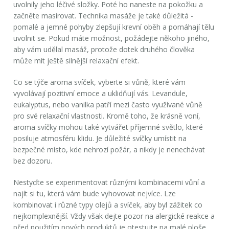
uvolnily jeho léčivé složky. Poté ho naneste na pokožku a
začněte masírovat. Technika masáže je také důležitá -
pomalé a jemné pohyby zlepšují krevní oběh a pomáhají tělu
uvolnit se. Pokud máte možnost, požádejte někoho jiného,
aby vám udělal masáž, protože dotek druhého člověka
může mít ještě silnější relaxační efekt.
Co se týče
aroma svíček
, vyberte si vůně, které vám
vyvolávají pozitivní emoce a uklidňují vás. Levandule,
eukalyptus, nebo vanilka patří mezi často využívané vůně
pro své relaxační vlastnosti. Kromě toho, že krásně voní,
aroma svíčky mohou také vytvářet příjemné světlo, které
posiluje atmosféru klidu. Je důležité svíčky umístit na
bezpečné místo, kde nehrozí požár, a nikdy je nenechávat
bez dozoru.
Nestyďte se experimentovat různými kombinacemi vůní a
najít si tu, která vám bude vyhovovat nejvíce. Lze
kombinovat i různé typy olejů a svíček, aby byl zážitek co
nejkomplexnější. Vždy však dejte pozor na alergické reakce a
před použitím nových produktů je otestujte na malé ploše