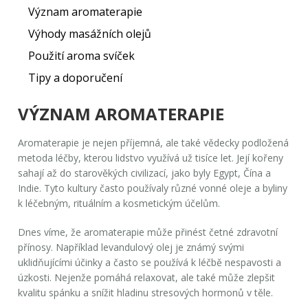
Význam aromaterapie
Výhody masážních olejů
Použití aroma svíček
Tipy a doporučení
VÝZNAM AROMATERAPIE
Aromaterapie je nejen příjemná, ale také vědecky podložená
metoda léčby, kterou lidstvo využívá už tisíce let. Její kořeny
sahají až do starověkých civilizací, jako byly Egypt, Čína a
Indie. Tyto kultury často používaly různé vonné oleje a byliny
k léčebným, rituálním a kosmetickým účelům.
Dnes víme, že aromaterapie může přinést četné zdravotní
přínosy. Například levandulový olej je známý svými
uklidňujícími účinky a často se používá k léčbě nespavosti a
úzkosti. Nejenže pomáhá relaxovat, ale také může zlepšit
kvalitu spánku a snížit hladinu stresových hormonů v těle.