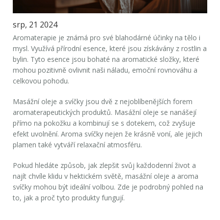
srp, 21 2024
Aromaterapie je známá pro své blahodárné účinky na tělo i
mysl. Využívá přírodní esence, které jsou získávány z rostlin a
bylin. Tyto esence jsou bohaté na aromatické složky, které
mohou pozitivně ovlivnit naši náladu, emoční rovnováhu a
celkovou pohodu.
Masážní oleje a svíčky jsou dvě z nejoblíbenějších forem
aromaterapeutických produktů. Masážní oleje se nanášejí
přímo na pokožku a kombinují se s dotekem, což zvyšuje
efekt uvolnění. Aroma svíčky nejen že krásně voní, ale jejich
plamen také vytváří relaxační atmosféru.
Pokud hledáte způsob, jak zlepšit svůj každodenní život a
najít chvíle klidu v hektickém světě, masážní oleje a aroma
svíčky mohou být ideální volbou. Zde je podrobný pohled na
to, jak a proč tyto produkty fungují.