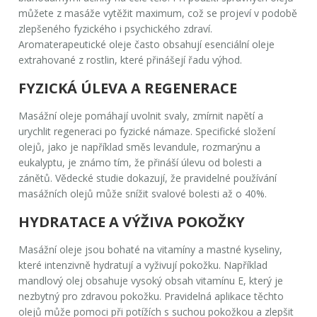
můžete z masáže vytěžit maximum, což se projeví v podobě
zlepšeného fyzického i psychického zdraví.
Aromaterapeutické oleje často obsahují esenciální oleje
extrahované z rostlin, které přinášejí řadu výhod.
FYZICKÁ ÚLEVA A REGENERACE
Masážní oleje pomáhají uvolnit svaly, zmírnit napětí a
urychlit regeneraci po fyzické námaze. Specifické složení
olejů, jako je například směs levandule, rozmarýnu a
eukalyptu, je známo tím, že přináší úlevu od bolesti a
zánětů. Vědecké studie dokazují, že pravidelné používání
masážních olejů může snížit svalové bolesti až o 40%.
HYDRATACE A VÝŽIVA POKOŽKY
Masážní oleje jsou bohaté na vitamíny a mastné kyseliny,
které intenzivně hydratují a vyživují pokožku. Například
mandlový olej obsahuje vysoký obsah vitamínu E, který je
nezbytný pro zdravou pokožku. Pravidelná aplikace těchto
olejů může pomoci při potížích s suchou pokožkou a zlepšit