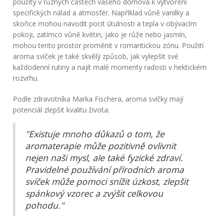
použity v různých částech vašeho domova k vytvoření
specifických nálad a atmosfér. Například vůně vanilky a
skořice mohou navodit pocit útulnosti a tepla v obývacím
pokoji, zatímco vůně květin, jako je růže nebo jasmín,
mohou tento prostor proměnit v romantickou zónu. Použití
aroma svíček je také skvělý způsob, jak vylepšit své
každodenní rutiny a najít malé momenty radosti v hektickém
rozvrhu.
Podle zdravotníka Marka Fischera, aroma svíčky mají
potenciál zlepšit kvalitu života:
"Existuje mnoho důkazů o tom, že
aromaterapie může pozitivně ovlivnit
nejen naši mysl, ale také fyzické zdraví.
Pravidelné používání přírodních aroma
svíček může pomoci snížit úzkost, zlepšit
spánkový vzorec a zvýšit celkovou
pohodu."