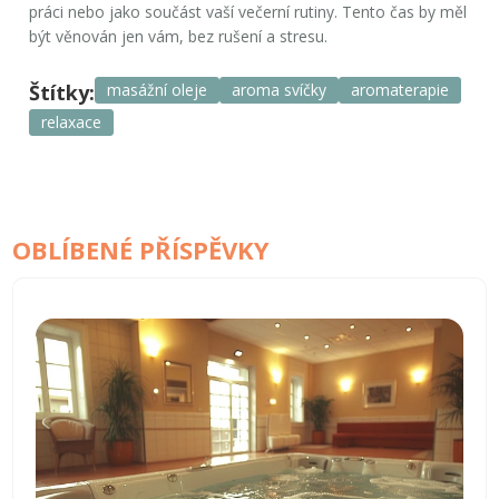
práci nebo jako součást vaší večerní rutiny. Tento čas by měl
být věnován jen vám, bez rušení a stresu.
Štítky:
masážní oleje
aroma svíčky
aromaterapie
relaxace
OBLÍBENÉ PŘÍSPĚVKY