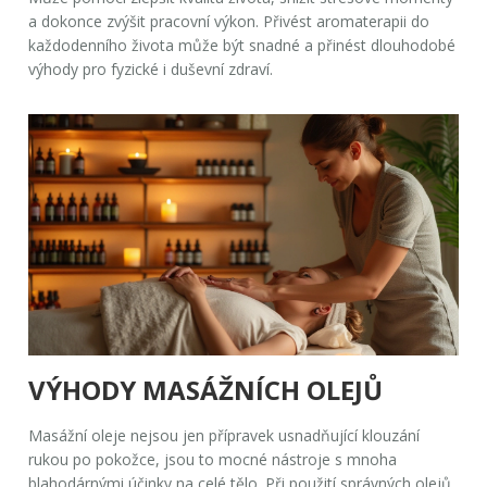
a dokonce zvýšit pracovní výkon. Přivést aromaterapii do
každodenního života může být snadné a přinést dlouhodobé
výhody pro fyzické i duševní zdraví.
VÝHODY MASÁŽNÍCH OLEJŮ
Masážní oleje nejsou jen přípravek usnadňující klouzání
rukou po pokožce, jsou to mocné nástroje s mnoha
blahodárnými účinky na celé tělo. Při použití správných olejů