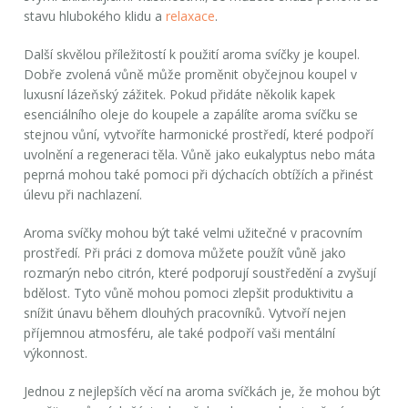
stavu hlubokého klidu a
relaxace
.
Další skvělou příležitostí k použití aroma svíčky je koupel.
Dobře zvolená vůně může proměnit obyčejnou koupel v
luxusní lázeňský zážitek. Pokud přidáte několik kapek
esenciálního oleje do koupele a zapálíte aroma svíčku se
stejnou vůní, vytvoříte harmonické prostředí, které podpoří
uvolnění a regeneraci těla. Vůně jako eukalyptus nebo máta
peprná mohou také pomoci při dýchacích obtížích a přinést
úlevu při nachlazení.
Aroma svíčky mohou být také velmi užitečné v pracovním
prostředí. Při práci z domova můžete použít vůně jako
rozmarýn nebo citrón, které podporují soustředění a zvyšují
bdělost. Tyto vůně mohou pomoci zlepšit produktivitu a
snížit únavu během dlouhých pracovníků. Vytvoří nejen
příjemnou atmosféru, ale také podpoří vaši mentální
výkonnost.
Jednou z nejlepších věcí na aroma svíčkách je, že mohou být