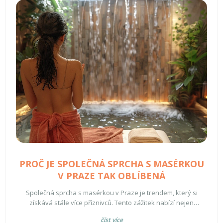
PROČ JE SPOLEČNÁ SPRCHA S MASÉRKOU
V PRAZE TAK OBLÍBENÁ
Společná sprcha s masérkou v Praze je trendem, který si
získává stále více příznivců. Tento zážitek nabízí nejen
fyzickou relaxaci, ale i emocionální uvolnění. Článek se věnuje
číst více
důvodům oblíbenosti této služby, praktickým tipům pro