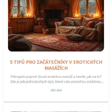
5 TIPŮ PRO ZAČÁTEČNÍKY V EROTICKÝCH
MASÁŽÍCH
Plánujete poprvé zkusit erotickou masáž a nevíte, jak na to?
Zde je pět jednoduchých tipů, které vám pomohou zvládnout
první kroky. Dozvíte se, jak vytvořit vhodné prostředí, jak
číst více
komunikovat s partnerem a proč je důležitá relaxace. Tato
praktická rada vás provede každým aspektem, abyste si
masáž užili na maximum.