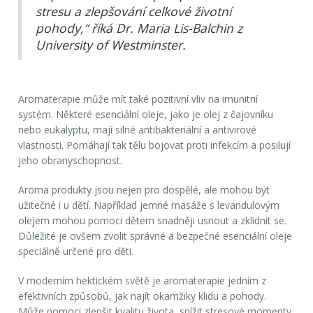
stresu a zlepšování celkové životní
pohody,“ říká Dr. Maria Lis-Balchin z
University of Westminster.
Aromaterapie může mít také pozitivní vliv na imunitní
systém. Některé esenciální oleje, jako je olej z čajovníku
nebo eukalyptu, mají silné antibakteriální a antivirové
vlastnosti. Pomáhají tak tělu bojovat proti infekcím a posilují
jeho obranyschopnost.
Aroma produkty jsou nejen pro dospělé, ale mohou být
užitečné i u dětí. Například jemné masáže s levandulovým
olejem mohou pomoci dětem snadněji usnout a zklidnit se.
Důležité je ovšem zvolit správné a bezpečné esenciální oleje
speciálně určené pro děti.
V moderním hektickém světě je aromaterapie jedním z
efektivních způsobů, jak najít okamžiky klidu a pohody.
Může pomoci zlepšit kvalitu života, snížit stresové momenty