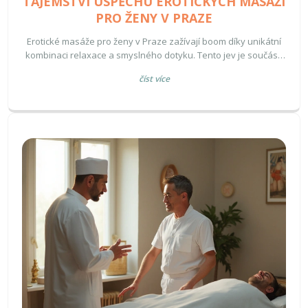
TAJEMSTVÍ ÚSPĚCHU EROTICKÝCH MASÁŽÍ
PRO ŽENY V PRAZE
Erotické masáže pro ženy v Praze zažívají boom díky unikátní
kombinaci relaxace a smyslného dotyku. Tento jev je součástí
širšího trendu ženského wellness, který zahrnuje hledání
číst více
nových způsobů, jak dosáhnout harmonie těla i mysli. V článku
se zaměříme na důvody popularity těchto služeb a nabídneme
několik tipů pro ty, kteří chtějí tuto zkušenost vyzkoušet.