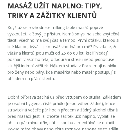
MASÁŽ UŽÍT NAPLNO: TIPY,
TRIKY A ZÁŽITKY KLIENTŮ
Když už se rozhodnete milking table masáž poprvé
vyzkoušet, klíčový je přístup. Nemá smysl na sebe zbytečně
tlačit, všechno má svůj čas a tempo. První otázku, kterou si
lidé kladou, bývá – je masáž vhodná pro mě? Pravda je, že
většina klientů jsou muži od 25 do 60 let, kteří hledají
poznání vlastního těla, odbourání stresu nebo jednoduše
silnější intimní zážitek. Některá studia v Praze mají nabídku i
pro ženy nebo páry, kde masérka nebo masér postupují s
ohledem na přání klienta.
Dobrá příprava začíná už před vstupem do studia. Základem
je osobní hygiena, čisté prádlo (nebo vůbec žádné), lehce
stravitelná večeře pár hodin předem a žádný alkohol těsně
před masáží. Jestli si chcete zážitek užít naplno, vyplatí se
přijít o pár minut dřív, dát si sprchu a mentálně se naladit.
Pokud máte obavy nebo cítíte rozpaky, nebojte se to sdělit