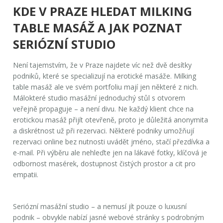
KDE V PRAZE HLEDAT MILKING
TABLE MASÁŽ A JAK POZNAT
SERIÓZNÍ STUDIO
Není tajemstvím, že v Praze najdete víc než dvě desítky
podniků, které se specializují na erotické masáže. Milking
table masáž ale ve svém portfoliu mají jen některé z nich.
Málokteré studio masážní jednoduchý stůl s otvorem
veřejně propaguje – a není divu. Ne každý klient chce na
erotickou masáž přijít otevřeně, proto je důležitá anonymita
a diskrétnost už při rezervaci. Některé podniky umožňují
rezervaci online bez nutnosti uvádět jméno, stačí přezdívka a
e-mail. Při výběru ale nehleďte jen na lákavé fotky, klíčová je
odbornost masérek, dostupnost čistých prostor a cit pro
empatii.
Seriózní masážní studio – a nemusí jít pouze o luxusní
podnik – obvykle nabízí jasné webové stránky s podrobným