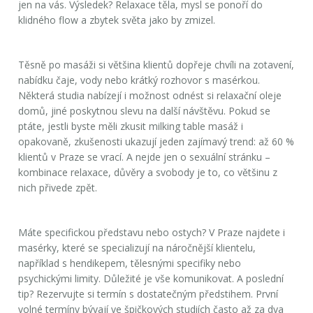
jen na vás. Výsledek? Relaxace těla, mysl se ponoří do
klidného flow a zbytek světa jako by zmizel.
Těsně po masáži si většina klientů dopřeje chvíli na zotavení,
nabídku čaje, vody nebo krátký rozhovor s masérkou.
Některá studia nabízejí i možnost odnést si relaxační oleje
domů, jiné poskytnou slevu na další návštěvu. Pokud se
ptáte, jestli byste měli zkusit milking table masáž i
opakovaně, zkušenosti ukazují jeden zajímavý trend: až 60 %
klientů v Praze se vrací. A nejde jen o sexuální stránku –
kombinace relaxace, důvěry a svobody je to, co většinu z
nich přivede zpět.
Máte specifickou představu nebo ostych? V Praze najdete i
masérky, které se specializují na náročnější klientelu,
například s hendikepem, tělesnými specifiky nebo
psychickými limity. Důležité je vše komunikovat. A poslední
tip? Rezervujte si termín s dostatečným předstihem. První
volné termíny bývají ve špičkových studiích často až za dva