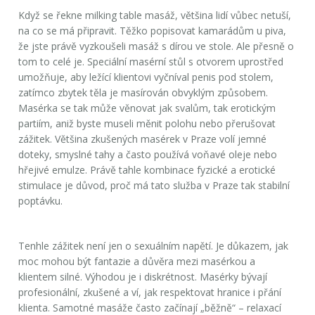
Když se řekne milking table masáž, většina lidí vůbec netuší,
na co se má připravit. Těžko popisovat kamarádům u piva,
že jste právě vyzkoušeli masáž s dírou ve stole. Ale přesně o
tom to celé je. Speciální masérní stůl s otvorem uprostřed
umožňuje, aby ležící klientovi vyčníval penis pod stolem,
zatímco zbytek těla je masírován obvyklým způsobem.
Masérka se tak může věnovat jak svalům, tak erotickým
partiím, aniž byste museli měnit polohu nebo přerušovat
zážitek. Většina zkušených masérek v Praze volí jemné
doteky, smyslné tahy a často používá voňavé oleje nebo
hřejivé emulze. Právě tahle kombinace fyzické a erotické
stimulace je důvod, proč má tato služba v Praze tak stabilní
poptávku.
Tenhle zážitek není jen o sexuálním napětí. Je důkazem, jak
moc mohou být fantazie a důvěra mezi masérkou a
klientem silné. Výhodou je i diskrétnost. Masérky bývají
profesionální, zkušené a ví, jak respektovat hranice i přání
klienta. Samotné masáže často začínají „běžně“ – relaxací