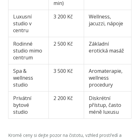
min)
Luxusní
3 200 Kč
Wellness,
studio v
jacuzzi, nápoje
centru
Rodinné
2 500 Kč
Základní
studio mimo
erotická masáž
centrum
Spa &
3 500 Kč
Aromaterapie,
wellness
wellness
studio
procedury
Privátní
2 200 Kč
Diskrétní
bytové
přístup, často
studio
méně luxusu
Kromě ceny si dejte pozor na čistotu, vzhled prostředí a