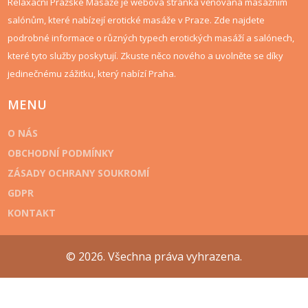
Relaxační Pražské Masáže je webová stránka věnovaná masážním
salónům, které nabízejí erotické masáže v Praze. Zde najdete
podrobné informace o různých typech erotických masáží a salónech,
které tyto služby poskytují. Zkuste něco nového a uvolněte se díky
jedinečnému zážitku, který nabízí Praha.
MENU
O NÁS
OBCHODNÍ PODMÍNKY
ZÁSADY OCHRANY SOUKROMÍ
GDPR
KONTAKT
© 2026. Všechna práva vyhrazena.