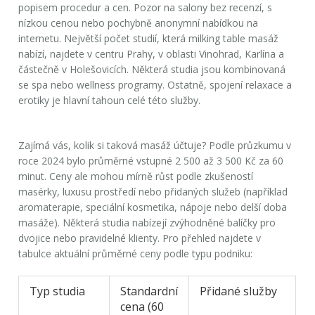
popisem procedur a cen. Pozor na salony bez recenzí, s
nízkou cenou nebo pochybně anonymní nabídkou na
internetu. Největší počet studií, která milking table masáž
nabízí, najdete v centru Prahy, v oblasti Vinohrad, Karlína a
částečně v Holešovicích. Některá studia jsou kombinovaná
se spa nebo wellness programy. Ostatně, spojení relaxace a
erotiky je hlavní tahoun celé této služby.
Zajímá vás, kolik si taková masáž účtuje? Podle průzkumu v
roce 2024 bylo průměrné vstupné 2 500 až 3 500 Kč za 60
minut. Ceny ale mohou mírně růst podle zkušeností
masérky, luxusu prostředí nebo přidaných služeb (například
aromaterapie, speciální kosmetika, nápoje nebo delší doba
masáže). Některá studia nabízejí zvýhodněné balíčky pro
dvojice nebo pravidelné klienty. Pro přehled najdete v
tabulce aktuální průměrné ceny podle typu podniku:
Typ studia
Standardní
Přidané služby
cena (60