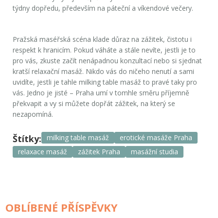
týdny dopředu, především na páteční a víkendové večery.
Pražská maséřská scéna klade důraz na zážitek, čistotu i
respekt k hranicím. Pokud váháte a stále nevíte, jestli je to
pro vás, zkuste začít nenápadnou konzultací nebo si sjednat
kratší relaxační masáž. Nikdo vás do ničeho nenutí a sami
uvidíte, jestli je tahle
milking table masáž
to pravé taky pro
vás. Jedno je jisté – Praha umí v tomhle směru příjemně
překvapit a vy si můžete dopřát zážitek, na který se
nezapomíná.
Štítky:
milking table masáž
erotické masáže Praha
relaxace masáž
zážitek Praha
masážní studia
OBLÍBENÉ PŘÍSPĚVKY