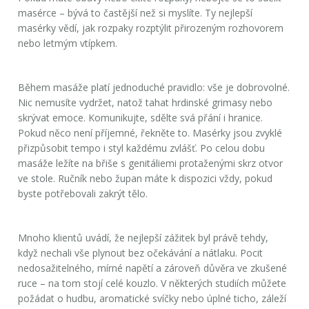
masérce – bývá to častější než si myslíte. Ty nejlepší
masérky vědí, jak rozpaky rozptýlit přirozeným rozhovorem
nebo letmým vtípkem.
Během masáže platí jednoduché pravidlo: vše je dobrovolné.
Nic nemusíte vydržet, natož tahat hrdinské grimasy nebo
skrývat emoce. Komunikujte, sdělte svá přání i hranice.
Pokud něco není příjemné, řekněte to. Masérky jsou zvyklé
přizpůsobit tempo i styl každému zvlášť. Po celou dobu
masáže ležíte na břiše s genitáliemi protaženými skrz otvor
ve stole. Ručník nebo župan máte k dispozici vždy, pokud
byste potřebovali zakrýt tělo.
Mnoho klientů uvádí, že nejlepší zážitek byl právě tehdy,
když nechali vše plynout bez očekávání a nátlaku. Pocit
nedosažitelného, mírné napětí a zároveň důvěra ve zkušené
ruce – na tom stojí celé kouzlo. V některých studiích můžete
požádat o hudbu, aromatické svíčky nebo úplné ticho, záleží