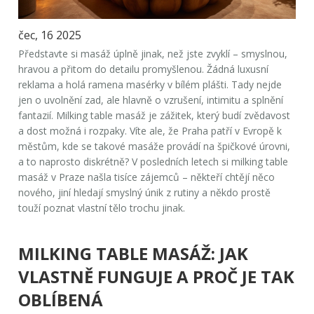
čec, 16 2025
Představte si masáž úplně jinak, než jste zvyklí – smyslnou,
hravou a přitom do detailu promyšlenou. Žádná luxusní
reklama a holá ramena masérky v bílém plášti. Tady nejde
jen o uvolnění zad, ale hlavně o vzrušení, intimitu a splnění
fantazií. Milking table masáž je zážitek, který budí zvědavost
a dost možná i rozpaky. Víte ale, že Praha patří v Evropě k
městům, kde se takové masáže provádí na špičkové úrovni,
a to naprosto diskrétně? V posledních letech si milking table
masáž v Praze našla tisíce zájemců – někteří chtějí něco
nového, jiní hledají smyslný únik z rutiny a někdo prostě
touží poznat vlastní tělo trochu jinak.
MILKING TABLE MASÁŽ: JAK
VLASTNĚ FUNGUJE A PROČ JE TAK
OBLÍBENÁ