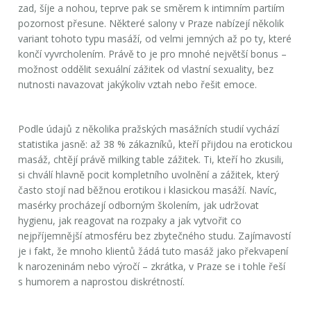
zad, šíje a nohou, teprve pak se směrem k intimním partiím
pozornost přesune. Některé salony v Praze nabízejí několik
variant tohoto typu masáží, od velmi jemných až po ty, které
končí vyvrcholením. Právě to je pro mnohé největší bonus –
možnost oddělit sexuální zážitek od vlastní sexuality, bez
nutnosti navazovat jakýkoliv vztah nebo řešit emoce.
Podle údajů z několika pražských masážních studií vychází
statistika jasně: až 38 % zákazníků, kteří přijdou na erotickou
masáž, chtějí právě milking table zážitek. Ti, kteří ho zkusili,
si chválí hlavně pocit kompletního uvolnění a zážitek, který
často stojí nad běžnou erotikou i klasickou masáží. Navíc,
masérky procházejí odborným školením, jak udržovat
hygienu, jak reagovat na rozpaky a jak vytvořit co
nejpříjemnější atmosféru bez zbytečného studu. Zajímavostí
je i fakt, že mnoho klientů žádá tuto masáž jako překvapení
k narozeninám nebo výročí – zkrátka, v Praze se i tohle řeší
s humorem a naprostou diskrétností.