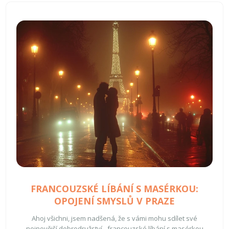
FRANCOUZSKÉ LÍBÁNÍ S MASÉRKOU:
OPOJENÍ SMYSLŮ V PRAZE
Ahoj všichni, jsem nadšená, že s vámi mohu sdílet své
nejnovější dobrodružství - francouzské líbání s masérkou