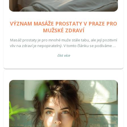
VÝZNAM MASÁŽE PROSTATY V PRAZE PRO
MUŽSKÉ ZDRAVÍ
Masáž prostaty je pro mnohé muže stále tabu, ale její pozitivní
vliv na zdraví je nepopiratelný. V tomto článku se podíváme na
zdravotní benefity masáže prostaty, jak ovlivňuje mužské tělo
číst více
a proč by měla být součástí zdravotní péče. Získáte nejen
užitečné tipy, kde v Praze najít tuto službu, ale také základní
informace, jak se na masáž připravit.